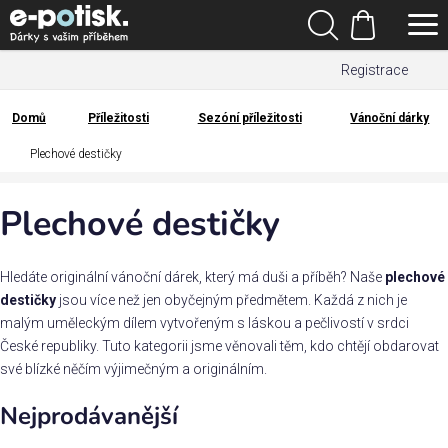
Přejít
Hledat
na
Nákupní
obsah
Registrace
košík
Den
otců
Domů
Příležitosti
Sezóní příležitosti
Vánoční dárky
Domů
Plechové destičky
Kategorie
Plechové destičky
Dárek
pro
Hledáte originální vánoční dárek, který má duši a příběh? Naše
plechové
Rodina
destičky
jsou více než jen obyčejným předmětem. Každá z nich je
/
malým uměleckým dílem vytvořeným s láskou a pečlivostí v srdci
Láska
České republiky. Tuto kategorii jsme věnovali těm, kdo chtějí obdarovat
své blízké něčím výjimečným a originálním.
Povolání,
Nejprodávanější
zájmy a
sport