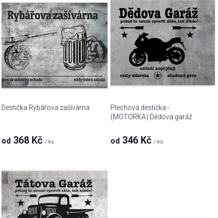
ý
o
p
d
i
u
s
k
p
t
r
ů
o
d
u
Destička Rybářova zašívárna
Plechová destička -
k
(MOTORKA) Dědova garáž
t
368 Kč
346 Kč
od
od
ů
/ ks
/ ks