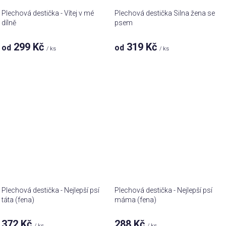
Plechová destička - Vítej v mé
Plechová destička Silna žena se
dílně
psem
299 Kč
319 Kč
od
od
/ ks
/ ks
Plechová destička - Nejlepší psí
Plechová destička - Nejlepší psí
táta (fena)
máma (fena)
372 Kč
288 Kč
/ ks
/ ks