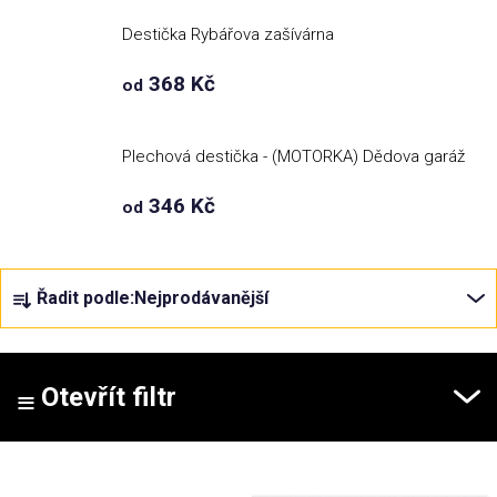
Destička Rybářova zašívárna
Příležitosti
368 Kč
od
Domácnost
Plechová destička - (MOTORKA) Dědova garáž
Kolekce
346 Kč
od
Oblečení
Ř
Řadit podle:
Nejprodávanější
a
Přihlášení
z
e
n
Otevřít filtr
í
p
V
r