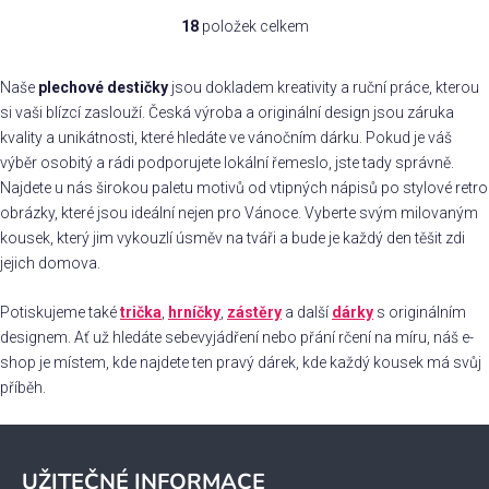
z 5
5,0
18
položek celkem
hvězdiček.
O
z 5
hvězdiček.
v
l
Naše
plechové destičky
jsou dokladem kreativity a ruční práce, kterou
á
si vaši blízcí zaslouží. Česká výroba a originální design jsou záruka
d
kvality a unikátnosti, které hledáte ve vánočním dárku. Pokud je váš
a
výběr osobitý a rádi podporujete lokální řemeslo, jste tady správně.
c
Najdete u nás širokou paletu motivů od vtipných nápisů po stylové retro
í
obrázky, které jsou ideální nejen pro Vánoce. Vyberte svým milovaným
p
kousek, který jim vykouzlí úsměv na tváři a bude je každý den těšit zdi
r
jejich domova.
v
k
Potiskujeme také
trička
,
hrníčky
,
zástěry
a další
dárky
s originálním
y
designem. Ať už hledáte sebevyjádření nebo přání rčení na míru, náš e-
v
shop je místem, kde najdete ten pravý dárek, kde každý kousek má svůj
ý
příběh.
p
i
Z
s
á
u
UŽITEČNÉ INFORMACE