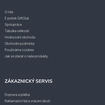
p
a
t
O nás
í
E-potisk GiftClub
Spolupráce
Tabulka velikostí
Hodnocení obchodu
Obchodní podmínky
Používáme cookies
Jak se starat o naše produkty
ZÁKAZNICKÝ SERVIS
Doprava a platba
Reklamační řád a vrácení zboží