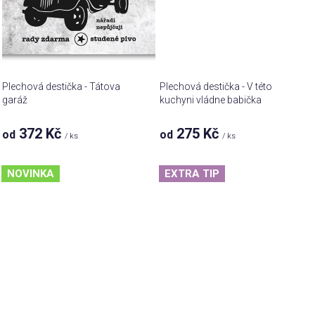
Plechová destička - Tátova
Plechová destička - V této
garáž
kuchyni vládne babička
Průměrné
372 Kč
275 Kč
od
od
/ ks
/ ks
hodnocení
produktu
je
NOVINKA
EXTRA TIP
5,0
z 5
hvězdiček.