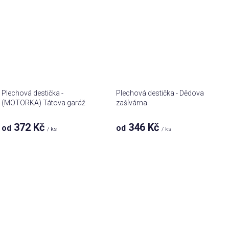
Plechová destička -
Plechová destička - Dědova
(MOTORKA) Tátova garáž
zašívárna
372 Kč
346 Kč
od
od
/ ks
/ ks