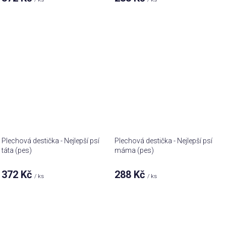
Plechová destička - Nejlepší psí
Plechová destička - Nejlepší psí
táta (pes)
máma (pes)
372 Kč
288 Kč
/ ks
/ ks