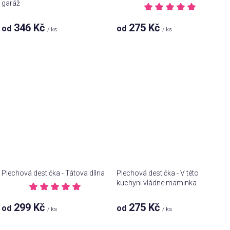
garáž
Průměrné
hodnocení
Průměrné
346 Kč
275 Kč
od
od
/ ks
/ ks
produktu
hodnocení
je
produktu
5,0
je
z 5
5,0
hvězdiček.
z 5
hvězdiček.
Plechová destička - Tátova dílna
Plechová destička - V této
kuchyni vládne maminka
Průměrné
hodnocení
Průměrné
299 Kč
275 Kč
od
od
/ ks
/ ks
produktu
hodnocení
je
produktu
5,0
je