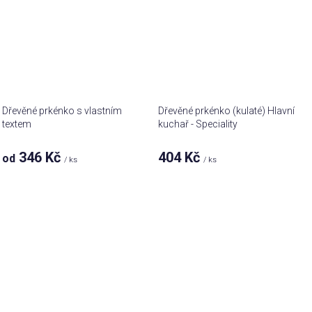
Dřevěné prkénko s vlastním
Dřevěné prkénko (kulaté) Hlavní
textem
kuchař - Speciality
346 Kč
404 Kč
od
/ ks
/ ks