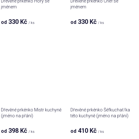
Dřevěné prkénko Hory se
Dřevěné prkénko Chef se
jménem
jménem
330 Kč
330 Kč
od
od
/ ks
/ ks
Dřevěné prkénko Mistr kuchyně
Dřevěné prkénko Šéfkuchař/ka
(jméno na přání)
této kuchyně (jméno na přání)
398 Kč
410 Kč
od
od
/ ks
/ ks