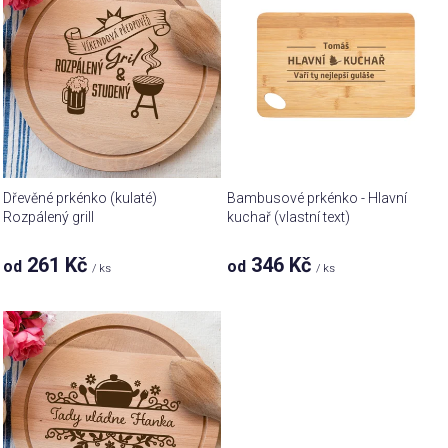
p
d
i
u
s
k
p
t
r
ů
o
d
u
Dřevěné prkénko (kulaté)
Bambusové prkénko - Hlavní
k
Rozpálený grill
kuchař (vlastní text)
t
261 Kč
346 Kč
od
od
ů
/ ks
/ ks