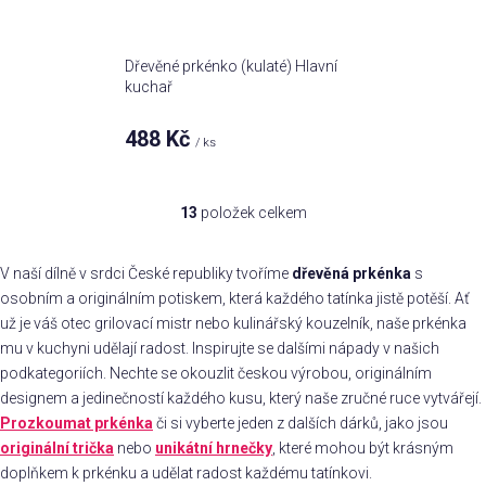
Dřevěné prkénko (kulaté) Hlavní
kuchař
488 Kč
/ ks
13
položek celkem
O
v
l
V naší dílně v srdci České republiky tvoříme
dřevěná prkénka
s
á
osobním a originálním potiskem, která každého tatínka jistě potěší. Ať
d
už je váš otec grilovací mistr nebo kulinářský kouzelník, naše prkénka
a
mu v kuchyni udělají radost. Inspirujte se dalšími nápady v našich
c
podkategoriích. Nechte se okouzlit českou výrobou, originálním
í
designem a jedinečností každého kusu, který naše zručné ruce vytvářejí.
p
Prozkoumat prkénka
či si vyberte jeden z dalších dárků, jako jsou
r
originální trička
nebo
unikátní hrnečky
, které mohou být krásným
v
doplňkem k prkénku a udělat radost každému tatínkovi.
k