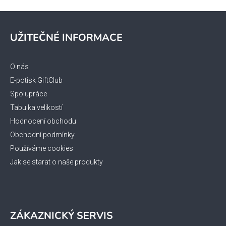
y
Z
v
á
ý
UŽITEČNÉ INFORMACE
p
p
a
i
s
t
O nás
u
í
E-potisk GiftClub
Spolupráce
Tabulka velikostí
Hodnocení obchodu
Obchodní podmínky
Používáme cookies
Jak se starat o naše produkty
ZÁKAZNICKÝ SERVIS