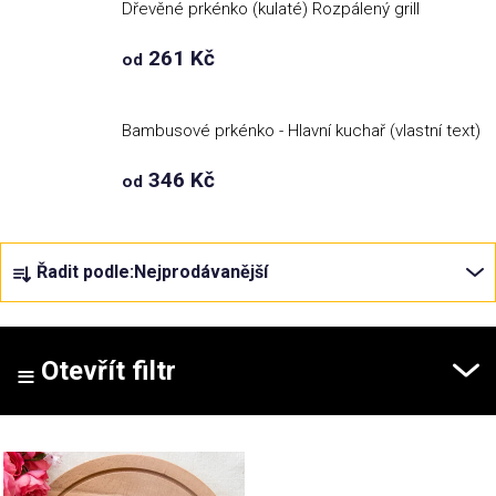
Dřevěné prkénko (kulaté) Rozpálený grill
Příležitosti
261 Kč
od
Domácnost
Bambusové prkénko - Hlavní kuchař (vlastní text)
346 Kč
Kolekce
od
Oblečení
Ř
Řadit podle:
Nejprodávanější
a
z
Přihlášení
e
n
Otevřít filtr
í
p
V
r
ý
o