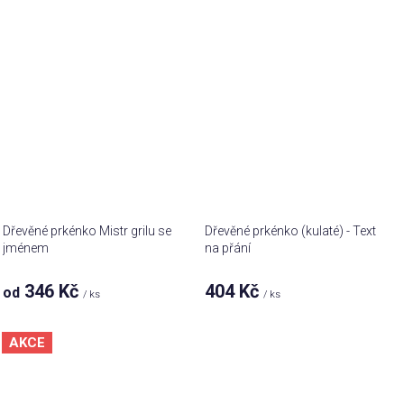
Dřevěné prkénko Mistr grilu se
Dřevěné prkénko (kulaté) - Text
jménem
na přání
346 Kč
404 Kč
od
/ ks
/ ks
AKCE