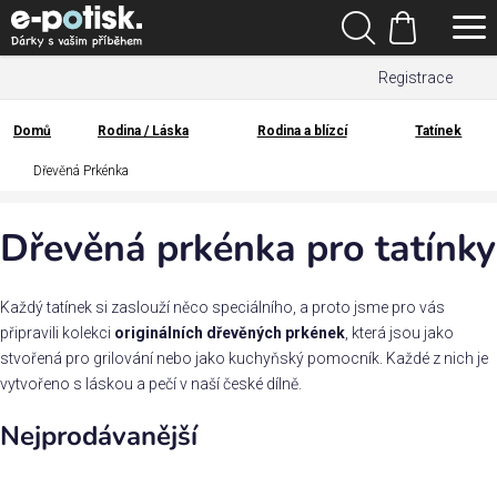
Přejít
Hledat
na
Nákupní
obsah
Registrace
košík
Den
otců
Domů
Rodina / Láska
Rodina a blízcí
Tatínek
Domů
Dřevěná Prkénka
Kategorie
Dřevěná prkénka pro tatínky
Dárek
pro
Každý tatínek si zaslouží něco speciálního, a proto jsme pro vás
Rodina
připravili kolekci
originálních dřevěných prkének
, která jsou jako
/
stvořená pro grilování nebo jako kuchyňský pomocník. Každé z nich je
Láska
vytvořeno s láskou a pečí v naší české dílně.
Nejprodávanější
Povolání,
zájmy a
sport