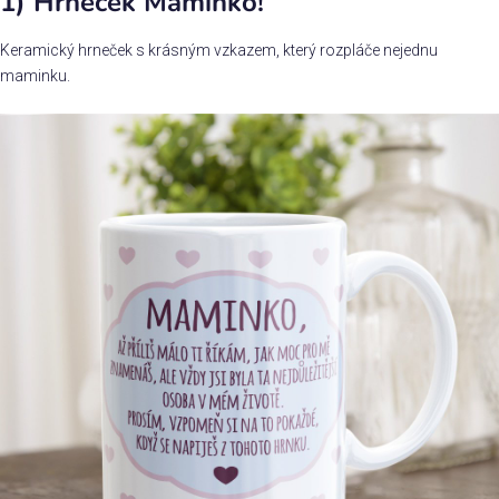
1) Hrneček Maminko!
Příležitosti
Keramický hrneček s krásným vzkazem, který rozpláče nejednu
maminku.
Domácnost
Kolekce
Oblečení
Přihlášení