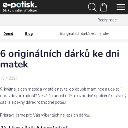
Přejít
Hledat
na
Nákupní
obsah
Registrace
košík
Den
otců
Domů
Blog
6 originálních dárků ke dni matek
Domů
Kategorie
6 originálních dárků ke dni
matek
Dárek
pro
15.4.2021
Rodina
9. května je den matek a vy stále nevíte, co koupit mamince a udělat jí
/
Láska
opravdovou radost? Největší radost udělá rozhodně společně strávený
čas, ale pěkný dárek rozhodné potěší.
Povolání,
Připravili jsme pro Vás výběr těch nejlepších dárků.
zájmy a
sport