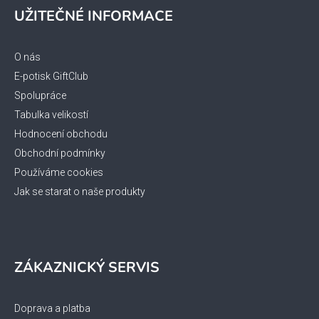
á
UŽITEČNÉ INFORMACE
p
a
t
O nás
í
E-potisk GiftClub
Spolupráce
Tabulka velikostí
Hodnocení obchodu
Obchodní podmínky
Používáme cookies
Jak se starat o naše produkty
ZÁKAZNICKÝ SERVIS
Doprava a platba