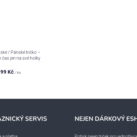
ké / Pánské tričko –
čas jen na své holky
99 Kč
/ ks
O
v
l
á
d
ZNICKÝ SERVIS
NEJEN DÁRKOVÝ ES
a
c
 a platba
Potisk nejen triček pro jednotlivc