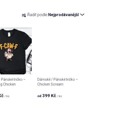
Ř
Řadit podle:
Nejprodávanější
a
z
e
n
í
p
r
o
d
u
Pánské tričko –
Dámské / Pánské tričko –
k
g Chicken
Chicken Scream
t
ů
Kč
399 Kč
od
/ ks
/ ks