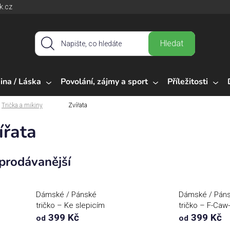
k.cz
Hledat
ina / Láska
Povolání, zájmy a sport
Příležitosti
Trička a mikiny
Zvířata
ířata
prodávanější
Dámské / Pánské
Dámské / Pán
tričko – Ke slepicím
tričko – F-Caw
místo do fitka
399 Kč
Rooster
399 Kč
od
od