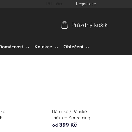
Přihlášení
Registrace
Prázdný košík
Nákupní
košík
Domácnost
Kolekce
Oblečení
ské
Dámské / Pánské
-F
tričko – Screaming
Chicken
399 Kč
od