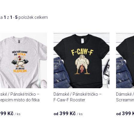
ka
1
z
1
-
5
položek celkem
ké / Pánské tričko –
Dámské / Pánské tričko –
Dámské / 
lepicím místo do fitka
F-Caw-F Rooster
Screamin
99 Kč
399 Kč
399 
od
od
/ ks
/ ks