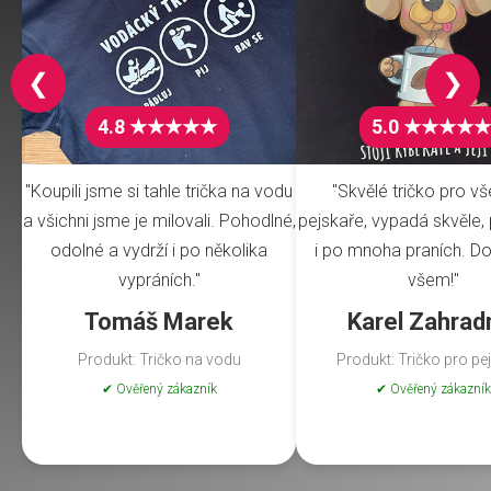
❮
❯
4.8 ★★★★★
5.0 ★★★★★
"Koupili jsme si tahle trička na vodu
"Skvělé tričko pro v
a všichni jsme je milovali. Pohodlné,
pejskaře, vypadá skvěle, 
odolné a vydrží i po několika
i po mnoha praních. Do
vypráních."
všem!"
Tomáš Marek
Karel Zahrad
Produkt: Tričko na vodu
Produkt: Tričko pro pe
✔ Ověřený zákazník
✔ Ověřený zákazník