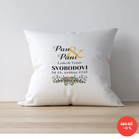
Příležitosti
Domácnost
Kolekce
Oblečení
Přihlášení
369 KČ
–0 %