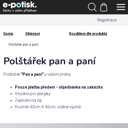
Přejít
Hledat
na
Nákupní
obsah
Registrace
košík
Den
otců
Domů
Oblečení
Rozdělení dle produktů
Domů
Kategorie
Polštářek pan a paní
Polštářek pan a paní
Dárek
pro
Polštářek
"Pan a paní"
s vašimi jmény
Rodina
Pouze platba předem - objednávka na zakázku
/
Vhodné pro alergiky
Láska
Zapínání na zip.
Rozměr 40cm X 40cm, včetně výplně
Povolání,
zájmy a
sport