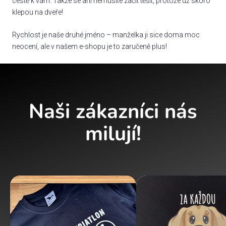
cestě k vám. Takže se ani nemusíte začít těšit, protože už skoro
klepou na dveře!
Rychlost je naše druhé jméno – manželka ji sice doma moc
neocení, ale v našem e-shopu je to zaručeně plus!
Naši zákazníci nás
milují!