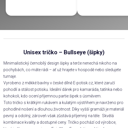
Unisex tričko – Bullseye (šipky)
Minimalistický černobílý design šipky a terče nenechá nikoho na
pochybách, co máte rádi – ať už hrajete v hospodě nebo sledujete
turnaje.
Vyrobeno z měkké bavlny v české dílně E-potisk.cz, které zaručí
pohodlí a stálost potisku. Ideální dárek pro kamaráda, tatínka nebo
kohokoli, kdo ocení příjemnou partie šipek s úsměvem.
Toto tričko s krátkým rukávem a kulatým výstřihem je navrženo pro
pohodlné nošení a dlouhou životnost. Díky vyšší gramáži je materiál
pevný a odolný, zároveň však zůstává příjemný na těle. Skvělá
kombinace kvality a dostupné ceny. Tričko pochází od výrobce,