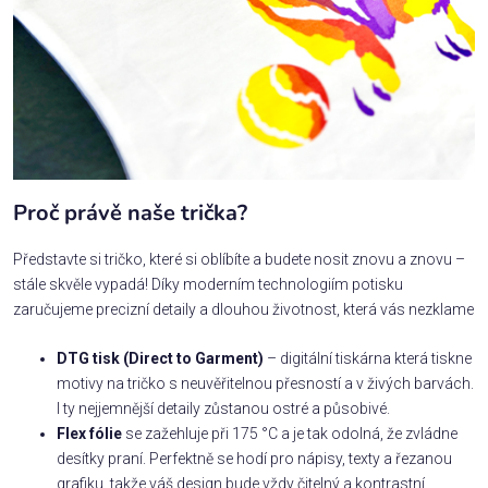
Proč právě naše trička?
Představte si tričko, které si oblíbíte a budete nosit znovu a znovu –
stále skvěle vypadá! Díky moderním technologiím potisku
zaručujeme precizní detaily a dlouhou životnost, která vás nezklame
DTG tisk (Direct to Garment)
– digitální tiskárna která tiskne
motivy na tričko s neuvěřitelnou přesností a v živých barvách.
I ty nejjemnější detaily zůstanou ostré a působivé.
Flex fólie
se zažehluje při 175 °C a je tak odolná, že zvládne
desítky praní. Perfektně se hodí pro nápisy, texty a řezanou
grafiku, takže váš design bude vždy čitelný a kontrastní.