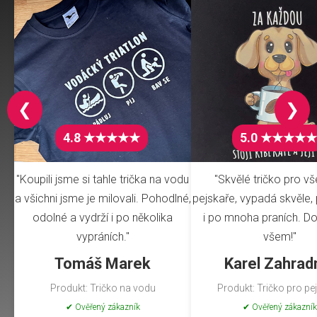
❮
❯
4.8 ★★★★★
5.0 ★★★★★
"Koupili jsme si tahle trička na vodu
"Skvělé tričko pro v
a všichni jsme je milovali. Pohodlné,
pejskaře, vypadá skvěle, 
odolné a vydrží i po několika
i po mnoha praních. Do
vypráních."
všem!"
Tomáš Marek
Karel Zahrad
Produkt: Tričko na vodu
Produkt: Tričko pro pe
✔ Ověřený zákazník
✔ Ověřený zákazník