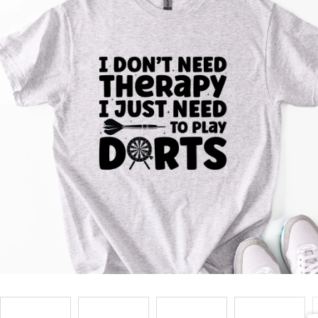
Příležitosti
Domácnost
Kolekce
Oblečení
Přihlášení