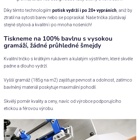
Díky těmto technologiím
potisk vydrží i po 20+ vypráních
, aniž by
ztratil na sytosti barev nebo se popraskal. Naše trička zůstávají
stejně stylová a kvalitní i po mnoha nošeních!
Tiskneme na 100% bavlnu s vysokou
gramáží, žádné průhledné šmejdy
Kvalitní tričko s krátkým rukávem a kulatým výstřihem, které skvěle
padne a dlouho vydrží.
Vyšší gramáž (185g na m2) zajišťuje pevnost a odolnost, zatímco
bavlněný materiál poskytuje maximální pohodlí.
Skvělý poměr kvality a ceny, navíc od výrobce podporujícího
etickou a férovou výrobu.