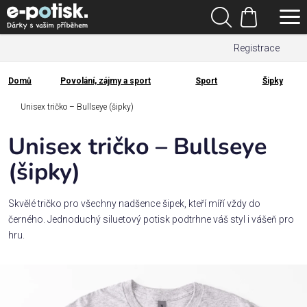
Přejít
Hledat
na
Nákupní
obsah
Registrace
košík
Den
otců
Domů
Povolání, zájmy a sport
Sport
Šipky
Domů
Kategorie
Unisex tričko – Bullseye (šipky)
Unisex tričko – Bullseye
Dárek
pro
(šipky)
Rodina
Skvělé tričko pro všechny nadšence šipek, kteří míří vždy do
/
černého. Jednoduchý siluetový potisk podtrhne váš styl i vášeň pro
Láska
hru.
Povolání,
zájmy a
sport