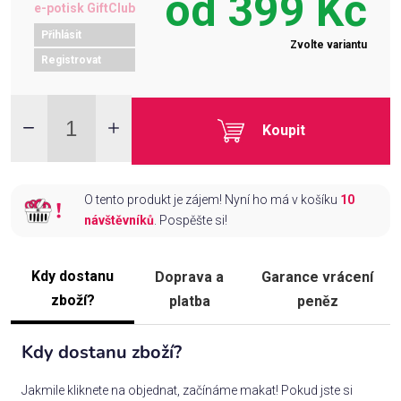
od
399 Kč
e-potisk GiftClub
Přihlásit
Zvolte variantu
Registrovat
Koupit
O tento produkt je zájem! Nyní ho má v košíku
10
návštěvníků
. Pospěšte si!
Kdy dostanu
Doprava a
Garance vrácení
zboží?
platba
peněz
Kdy dostanu zboží?
Jakmile kliknete na objednat, začínáme makat! Pokud jste si