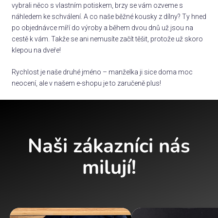
vybrali něco s vlastním potiskem, brzy se vám ozveme s
náhledem ke schválení. A co naše běžné kousky z dílny? Ty hned
po objednávce míří do výroby a během dvou dnů už jsou na
cestě k vám. Takže se ani nemusíte začít těšit, protože už skoro
klepou na dveře!
Rychlost je naše druhé jméno – manželka ji sice doma moc
neocení, ale v našem e-shopu je to zaručeně plus!
Naši zákazníci nás
milují!