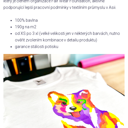
který je členem organizace Fair Wear Foundation, aktivně
podporující lepší pracovní podmínky v textilním průmyslu v Asii.
100% bavlna
190g na m2
od XS po 3 xl (velké velikosti jen v některých barvách, nutno
ověřit zvolením kombinace v detailu produktu)
garance stálosti potisku