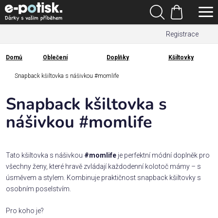
Přejít
Hledat
na
Nákupní
obsah
Registrace
košík
Den
otců
Domů
Oblečení
Doplňky
Kšiltovky
Domů
Kategorie
Snapback kšiltovka s nášivkou #momlife
Snapback kšiltovka s
Dárek
pro
nášivkou #momlife
Rodina
/
Tato kšiltovka s nášivkou
#momlife
je perfektní módní doplněk pro
Láska
všechny ženy, které hravě zvládají každodenní kolotoč mámy – s
úsměvem a stylem. Kombinuje praktičnost snapback kšiltovky s
osobním poselstvím.
Povolání,
zájmy a
sport
Pro koho je?