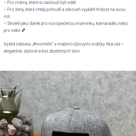
– Pro mámy, které si zaslouží být vidět
– Pro ženy, které chtějí pohodlí a zároveň vyjádřit hrdost na svou
Příležitosti
roli
– Skvělé jako dárek pro novopečenou maminku, kamarádku nebo
pro sebe 💕
Domácnost
Vyšitá nášivka „#momlife“ s malými růžovými srdíčky říká vše –
Kolekce
elegantně, stylově a bez zbytečných slov.
Oblečení
Přihlášení