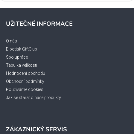
Z
á
UŽITEČNÉ INFORMACE
p
a
t
O nás
í
E-potisk GiftClub
Spolupráce
Tabulka velikostí
Hodnocení obchodu
Obchodní podmínky
Používáme cookies
Jak se starat o naše produkty
ZÁKAZNICKÝ SERVIS