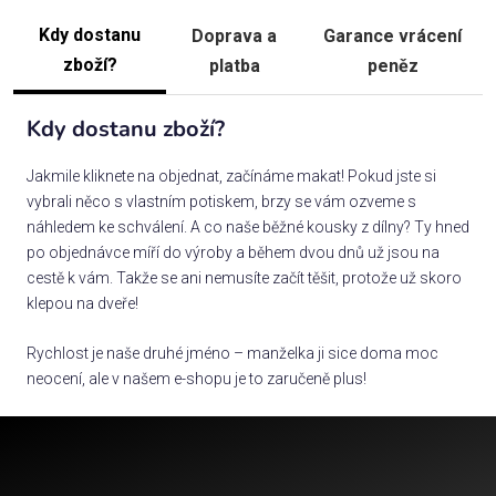
Kdy dostanu
Doprava a
Garance vrácení
zboží?
platba
peněz
Kdy dostanu zboží?
Jakmile kliknete na objednat, začínáme makat! Pokud jste si
vybrali něco s vlastním potiskem, brzy se vám ozveme s
náhledem ke schválení. A co naše běžné kousky z dílny? Ty hned
po objednávce míří do výroby a během dvou dnů už jsou na
cestě k vám. Takže se ani nemusíte začít těšit, protože už skoro
klepou na dveře!
Rychlost je naše druhé jméno – manželka ji sice doma moc
neocení, ale v našem e-shopu je to zaručeně plus!