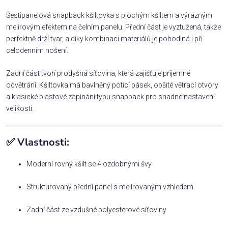
Šestipanelová snapback kšiltovka s plochým kšiltem a výrazným
melírovým efektem na čelním panelu. Přední část je vyztužená, takže
perfektně drží tvar, a díky kombinaci materiálů je pohodlná i při
celodenním nošení.
Zadní část tvoří prodyšná síťovina, která zajišťuje příjemné
odvětrání. Kšiltovka má bavlněný poticí pásek, obšité větrací otvory
a klasické plastové zapínání typu snapback pro snadné nastavení
velikosti.
✅ Vlastnosti:
Moderní rovný kšilt se 4 ozdobnými švy
Strukturovaný přední panel s melírovaným vzhledem
Zadní část ze vzdušné polyesterové síťoviny