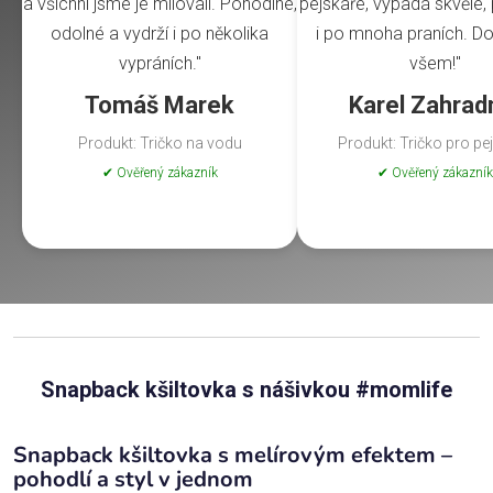
a všichni jsme je milovali. Pohodlné,
pejskaře, vypadá skvěle, 
odolné a vydrží i po několika
i po mnoha praních. Do
vypráních."
všem!"
Tomáš Marek
Karel Zahrad
Produkt: Tričko na vodu
Produkt: Tričko pro pe
✔ Ověřený zákazník
✔ Ověřený zákazník
Snapback kšiltovka s nášivkou #momlife
Snapback kšiltovka s melírovým efektem –
pohodlí a styl v jednom