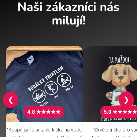
Naši zákazníci nás
milují!
❮
❯
4.8 ★★★★★
5.0 ★★★★★
"Koupili jsme si tahle trička na vodu
"Skvělé tričko pro v