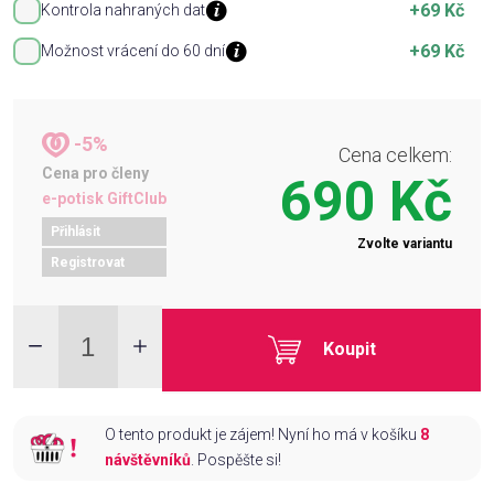
+69 Kč
Kontrola nahraných dat
+69 Kč
Možnost vrácení do 60 dní
-5%
Cena celkem:
Cena pro členy
690 Kč
e-potisk GiftClub
Přihlásit
Zvolte variantu
Registrovat
Koupit
O tento produkt je zájem! Nyní ho má v košíku
8
návštěvníků
. Pospěšte si!