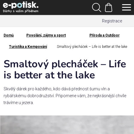
Přejít
Hledat
na
Nákupní
obsah
Registrace
košík
Den
otců
Domů
Povolání, zájmy a sport
Příroda a Outdoor
Domů
Kategorie
Turistika a Kempování
Smaltový plecháček – Life is better at the lake
Smaltový plecháček – Life
Dárek
pro
is better at the lake
Rodina
Skvělý dárek pro každého, kdo dává přednost šumu vln a
/
rybářskému dobrodružství. Připomene vám, že nejkrásnější chvíle
Láska
trávíme u jezera.
Povolání,
zájmy a
sport