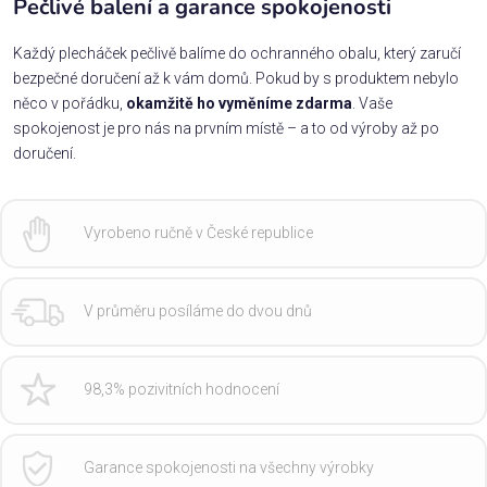
Pečlivé balení a garance spokojenosti
Každý plecháček pečlivě balíme do ochranného obalu, který zaručí
bezpečné doručení až k vám domů. Pokud by s produktem nebylo
něco v pořádku,
okamžitě ho vyměníme zdarma
. Vaše
spokojenost je pro nás na prvním místě – a to od výroby až po
doručení.
Vyrobeno ručně v České republice
V průměru posíláme do dvou dnů
98,3% pozivitních hodnocení
Garance spokojenosti na všechny výrobky