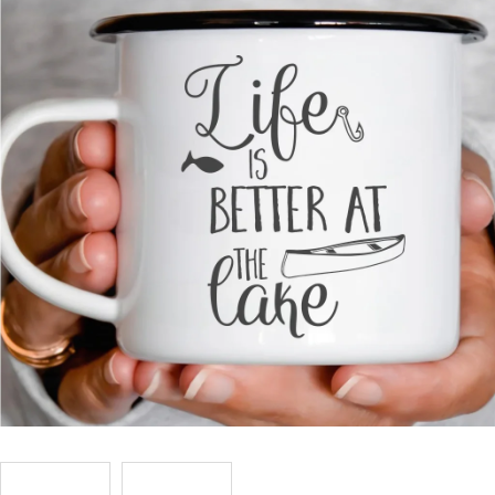
Příležitosti
Domácnost
Kolekce
Oblečení
Přihlášení