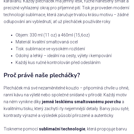
karavanu. Každý plecháček má jemný lesk, ručně nanesený smalt a
precizně vyhlazený okraj pro příjemné pití. Tisk je proveden moderní
technologií sublimace, která zaručuje trvalou krásu motivu – žádné
odlupování ani vyblednutí, ať už plecháček používáte roky.
Objem: 330 ml (11 oz) a 460ml (15,6oz)
Materiál: kvalitní smaltovaná ocel
Tisk: sublimace ve vysokém rozlišení
Odolný a lehký – ideální na cesty, výlety i kempování
Každý kus ručně kontrolován před odesláním
Proč právě naše plecháčky?
Plecháček má své nezaměnitelné kouzlo – připomíná chvíle u ohně,
ranní kávu na výletě nebo společné snídaně v přírodě. Každý motiv
na něm vynikne díky
jemně lesklému smaltovanému povrchu
a
kvalitnímu tisku, který zachytí i ty nejjemnější detaily. Barvy jsou syté,
kontrasty výrazné a výsledek působí přirozeně a autenticky.
Tiskneme pomocí
sublimační technologie
, která propojuje barvu