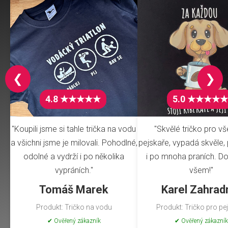
❮
❯
4.8 ★★★★★
5.0 ★★★★★
"Koupili jsme si tahle trička na vodu
"Skvělé tričko pro v
a všichni jsme je milovali. Pohodlné,
pejskaře, vypadá skvěle, 
odolné a vydrží i po několika
i po mnoha praních. Do
vypráních."
všem!"
Tomáš Marek
Karel Zahrad
Produkt: Tričko na vodu
Produkt: Tričko pro pe
✔ Ověřený zákazník
✔ Ověřený zákazník