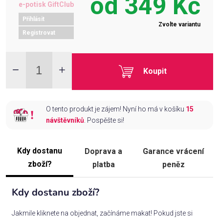
od
349 Kč
e-potisk GiftClub
Přihlásit
Zvolte variantu
Registrovat
Koupit
O tento produkt je zájem! Nyní ho má v košíku
15
návštěvníků
. Pospěšte si!
Kdy dostanu
Doprava a
Garance vrácení
zboží?
platba
peněz
Kdy dostanu zboží?
Jakmile kliknete na objednat, začínáme makat! Pokud jste si