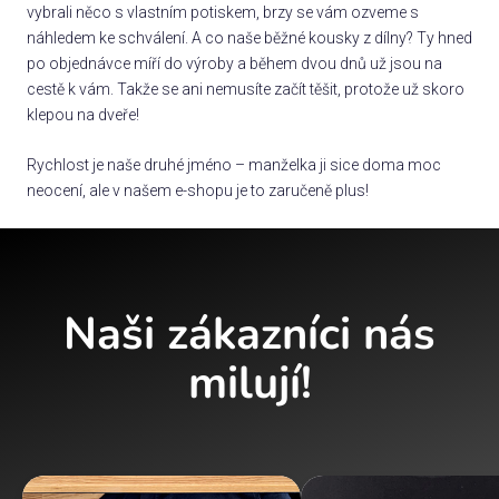
vybrali něco s vlastním potiskem, brzy se vám ozveme s
náhledem ke schválení. A co naše běžné kousky z dílny? Ty hned
po objednávce míří do výroby a během dvou dnů už jsou na
cestě k vám. Takže se ani nemusíte začít těšit, protože už skoro
klepou na dveře!
Rychlost je naše druhé jméno – manželka ji sice doma moc
neocení, ale v našem e-shopu je to zaručeně plus!
Naši zákazníci nás
milují!