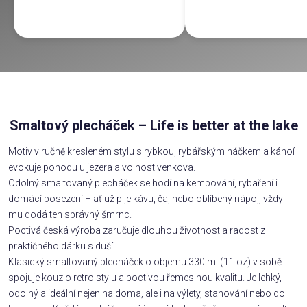
Smaltový plecháček – Life is better at the lake
Motiv v ručně kresleném stylu s rybkou, rybářským háčkem a kánoí
evokuje pohodu u jezera a volnost venkova.
Odolný smaltovaný plecháček se hodí na kempování, rybaření i
domácí posezení – ať už pije kávu, čaj nebo oblíbený nápoj, vždy
mu dodá ten správný šmrnc.
Poctivá česká výroba zaručuje dlouhou životnost a radost z
praktičného dárku s duší.
Klasický smaltovaný plecháček o objemu 330 ml (11 oz) v sobě
spojuje kouzlo retro stylu a poctivou řemeslnou kvalitu. Je lehký,
odolný a ideální nejen na doma, ale i na výlety, stanování nebo do