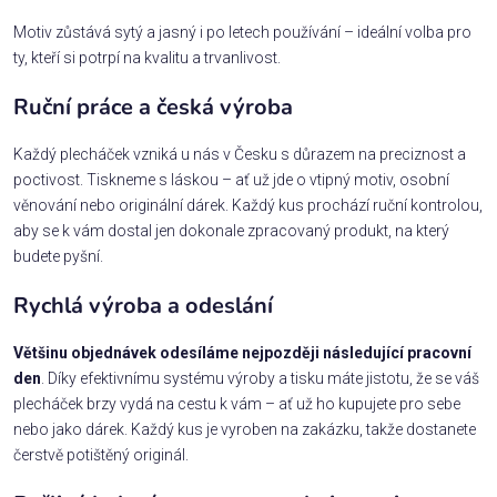
Motiv zůstává sytý a jasný i po letech používání – ideální volba pro
ty, kteří si potrpí na kvalitu a trvanlivost.
Ruční práce a česká výroba
Každý plecháček vzniká u nás v Česku s důrazem na preciznost a
poctivost. Tiskneme s láskou – ať už jde o vtipný motiv, osobní
věnování nebo originální dárek. Každý kus prochází ruční kontrolou,
aby se k vám dostal jen dokonale zpracovaný produkt, na který
budete pyšní.
Rychlá výroba a odeslání
Většinu objednávek odesíláme nejpozději následující pracovní
den
. Díky efektivnímu systému výroby a tisku máte jistotu, že se váš
plecháček brzy vydá na cestu k vám – ať už ho kupujete pro sebe
nebo jako dárek. Každý kus je vyroben na zakázku, takže dostanete
čerstvě potištěný originál.