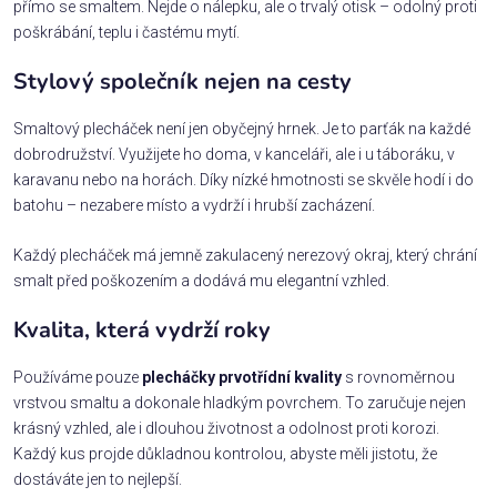
přímo se smaltem. Nejde o nálepku, ale o trvalý otisk – odolný proti
poškrábání, teplu i častému mytí.
Stylový společník nejen na cesty
Smaltový plecháček není jen obyčejný hrnek. Je to parťák na každé
dobrodružství. Využijete ho doma, v kanceláři, ale i u táboráku, v
karavanu nebo na horách. Díky nízké hmotnosti se skvěle hodí i do
batohu – nezabere místo a vydrží i hrubší zacházení.
Každý plecháček má jemně zakulacený nerezový okraj, který chrání
smalt před poškozením a dodává mu elegantní vzhled.
Kvalita, která vydrží roky
Používáme pouze
plecháčky prvotřídní kvality
s rovnoměrnou
vrstvou smaltu a dokonale hladkým povrchem. To zaručuje nejen
krásný vzhled, ale i dlouhou životnost a odolnost proti korozi.
Každý kus projde důkladnou kontrolou, abyste měli jistotu, že
dostáváte jen to nejlepší.