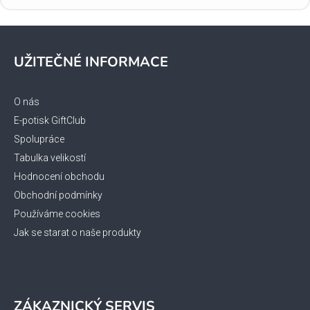
Z
á
UŽITEČNÉ INFORMACE
p
a
t
O nás
í
E-potisk GiftClub
Spolupráce
Tabulka velikostí
Hodnocení obchodu
Obchodní podmínky
Používáme cookies
Jak se starat o naše produkty
ZÁKAZNICKÝ SERVIS