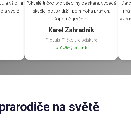
du a všichni
"Skvělé tričko pro všechny pejskaře, vypadá
"Daro
é a vydrží i
skvěle, potisk drží i po mnoha praních.
má 
"
Doporučuji všem!"
vypad
Karel Zahradník
Produkt: Tričko pro pejskaře
✔ Ověřený zákazník
prarodiče na světě