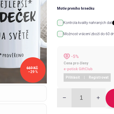
Motiv prvního hrnečku
Kontrola kvality nahraných dat
Možnost vrácení zboží do 60 dn
-5%
Cena pro členy
669 KČ
e-potisk GiftClub
–29 %
Přihlásit
|
Registrovat