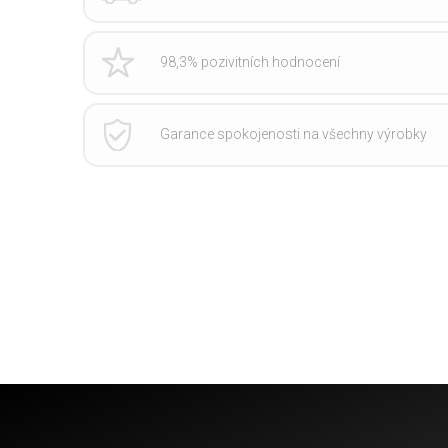
98,3% pozivitních hodnocení
Garance spokojenosti na všechny výrobky