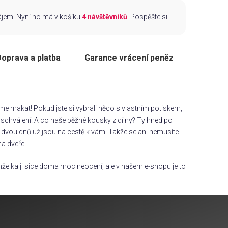
zájem! Nyní ho má v košíku
4 návštěvníků
. Pospěšte si!
oprava a platba
Garance vrácení peněz
áme makat! Pokud jste si vybrali něco s vlastním potiskem,
chválení. A co naše běžné kousky z dílny? Ty hned po
dvou dnů už jsou na cestě k vám. Takže se ani nemusíte
na dveře!
želka ji sice doma moc neocení, ale v našem e-shopu je to