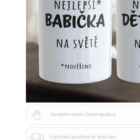
Vyrobeno ručně v České republice
V průměru posíláme do dvou dnů