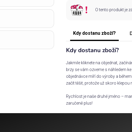
O tento produkt je 
Kdy dostanu zboží?
D
Kdy dostanu zboží?
Jakmile kliknete na objednat, začín
brzy se vám ozveme s náhledem ke s
objednávce míří do výroby a během 
začít těšit, protože už skoro klepou 
Rychlost je naše druhé jméno – man
zaručeně plus!