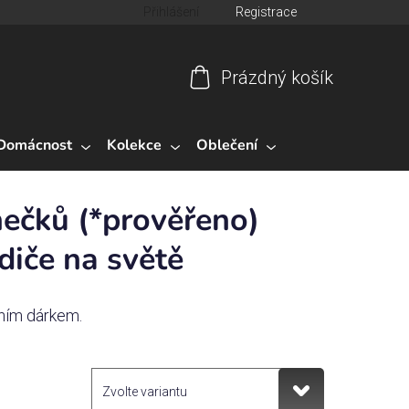
Přihlášení
Registrace
Prázdný košík
Nákupní
košík
Domácnost
Kolekce
Oblečení
ečků (*prověřeno)
diče na světě
lním dárkem.