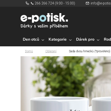
Přejít
📞 266 266 724 (9:00 - 15:00)
info@e-potis
na
obsah
Den otců
Kategorie
Dárek pro
Rod
Domů
Oblečení
Sada dvou hrnečků (*prověřeno) 
Domů