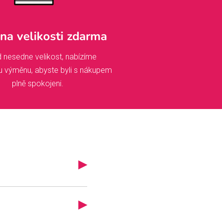
a velikosti zdarma
 nesedne velikost, nabízíme
u výměnu, abyste byli s nákupem
plně spokojeni.
▶
iskem, brzy se vám
ce míří do výroby a
▶
oro klepou na dveře!