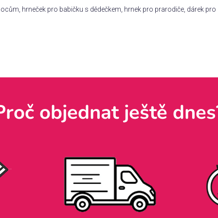
nocům, hrneček pro babičku s dědečkem, hrnek pro prarodiče, dárek pro
Proč objednat ještě dnes