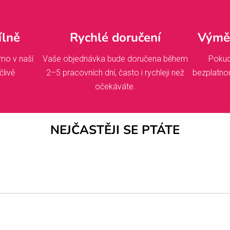
ílně
Rychlé doručení
Výměn
mo v naší
Vaše objednávka bude doručena během
Pokud
člivě
2–5 pracovních dní, často i rychleji než
bezplatno
očekáváte.
NEJČASTĚJI SE PTÁTE
dnat, začínáme makat! Pokud jste si vybrali něco s vlastním pot
hválení. A co naše běžné kousky z dílny? Ty hned po objednáv
a cestě k vám. Takže se ani nemusíte začít těšit, protože už sk