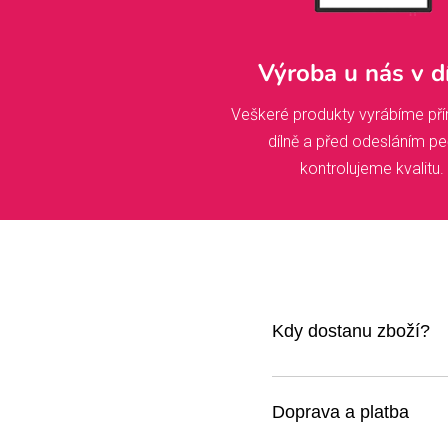
Výroba u nás v d
Veškeré produkty vyrábíme pří
dílně a před odesláním pe
kontrolujeme kvalitu.
Kdy dostanu zboží?
Jakmile kliknete na obje
ozveme s náhledem ke sc
Doprava a platba
během dvou dnů už jsou n