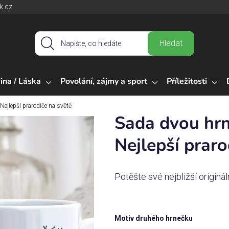
k.cz
Hledat
ina / Láska
Povolání, zájmy a sport
Příležitosti
Nejlepší prarodiče na světě
Sada dvou hrn
Nejlepší praro
Potěšte své nejbližší originá
Motiv druhého hrnečku