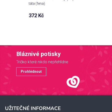
táta (fena)
372 Kč
Bláznivé potisky
Tričko které nikdo nepřehlídne
Prohlédnout
Z
á
UŽITEČNÉ INFORMACE
p