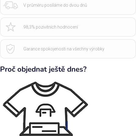
V průměru posíláme do dvou dnů
98,3% pozivitních hodnocení
Garance spokojenosti na všechny výrobky
Proč objednat ještě dnes?