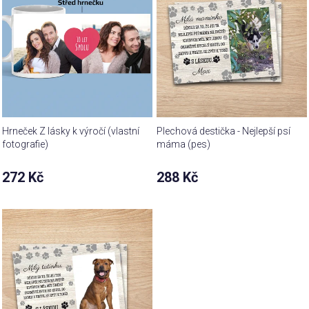
Hrneček Z lásky k výročí (vlastní
Plechová destička - Nejlepší psí
fotografie)
máma (pes)
272 Kč
288 Kč