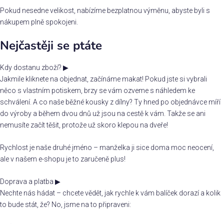
Pokud nesedne velikost, nabízíme bezplatnou výměnu, abyste byli s
nákupem plně spokojeni.
Nejčastěji se ptáte
Kdy dostanu zboží?
▶
Jakmile kliknete na objednat, začínáme makat! Pokud jste si vybrali
něco s vlastním potiskem, brzy se vám ozveme s náhledem ke
schválení. A co naše běžné kousky z dílny? Ty hned po objednávce míří
do výroby a během dvou dnů už jsou na cestě k vám. Takže se ani
nemusíte začít těšit, protože už skoro klepou na dveře!
Rychlost je naše druhé jméno – manželka ji sice doma moc neocení,
ale v našem e-shopu je to zaručeně plus!
Doprava a platba
▶
Nechte nás hádat – chcete vědět, jak rychle k vám balíček dorazí a kolik
to bude stát, že? No, jsme na to připraveni: