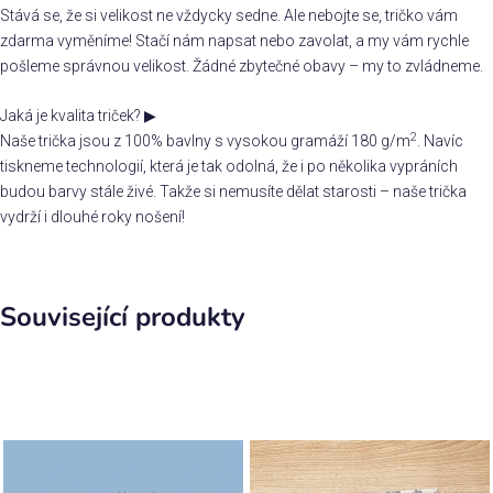
Stává se, že si velikost ne vždycky sedne. Ale nebojte se, tričko vám
zdarma vyměníme! Stačí nám napsat nebo zavolat, a my vám rychle
pošleme správnou velikost. Žádné zbytečné obavy – my to zvládneme.
Jaká je kvalita triček?
▶
2
Naše trička jsou z 100% bavlny s vysokou gramáží 180 g/m
. Navíc
tiskneme technologií, která je tak odolná, že i po několika vypráních
budou barvy stále živé. Takže si nemusíte dělat starosti – naše trička
vydrží i dlouhé roky nošení!
Související produkty