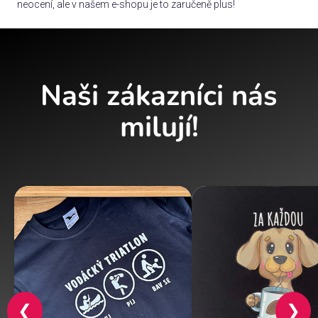
neocení, ale v našem e-shopu je to zaručeně plus!
Naši zákazníci nás
milují!
❮
❯