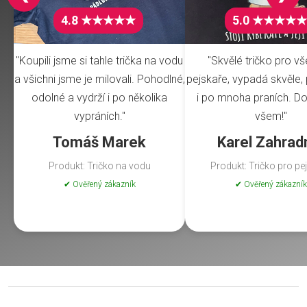
4.8 ★★★★★
5.0 ★★★★★
"Koupili jsme si tahle trička na vodu
"Skvělé tričko pro v
a všichni jsme je milovali. Pohodlné,
pejskaře, vypadá skvěle, 
odolné a vydrží i po několika
i po mnoha praních. Do
vypráních."
všem!"
Tomáš Marek
Karel Zahrad
Produkt: Tričko na vodu
Produkt: Tričko pro pe
✔ Ověřený zákazník
✔ Ověřený zákazník