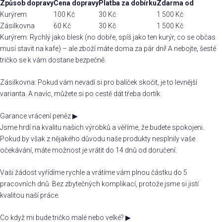
Způsob dopravy
Cena dopravy
Platba za dobírku
Zdarma od
Kurýrem
100 Kč
30 Kč
1 500 Kč
Zásilkovna
60 Kč
30 Kč
1 500 Kč
Kurýrem: Rychlý jako blesk (no dobře, spíš jako ten kurýr, co se občas
musí stavit na kafe) – ale zboží máte doma za pár dní! A nebojte, šesté
tričko se k vám dostane bezpečně.
Zásilkovna: Pokud vám nevadí si pro balíček skočit, je to levnější
varianta. A navíc, můžete si po cestě dát třeba dortík.
Garance vrácení peněz
▶
Jsme hrdí na kvalitu našich výrobků a věříme, že budete spokojeni.
Pokud by však z nějakého důvodu naše produkty nesplnily vaše
očekávání, máte možnost je vrátit do 14 dnů od doručení.
Vaši žádost vyřídíme rychle a vrátíme vám plnou částku do 5
pracovních dnů. Bez zbytečných komplikací, protože jsme si jistí
kvalitou naší práce.
Co když mi bude tričko malé nebo velké?
▶