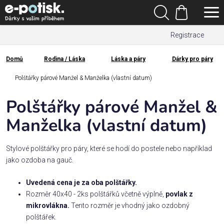
Přejít
Hledat
na
Nákupní
obsah
Registrace
košík
Den
otců
Domů
Rodina / Láska
Láska a páry
Dárky pro páry
Domů
Kategorie
Polštářky párové Manžel & Manželka (vlastní datum)
Polštářky párové Manžel &
Dárek
pro
Manželka (vlastní datum)
Rodina
Stylové polštářky pro páry, které se hodí do postele nebo například
/
jako ozdoba na gauč.
Láska
Uvedená cena je za oba polštářky.
Rozměr 40x40 - 2ks polštářků včetně výplně,
povlak z
Povolání,
mikrovlákna.
Tento rozměr je vhodný jako ozdobný
zájmy a
sport
polštářek.