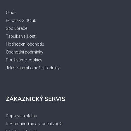
a
t
O nás
í
E-potisk GiftClub
Spolupráce
Tabulka velikostí
Hodnocení obchodu
Obchodní podmínky
Používáme cookies
Jak se starat o naše produkty
ZÁKAZNICKÝ SERVIS
Doprava a platba
Reklamační řád a vrácení zboží