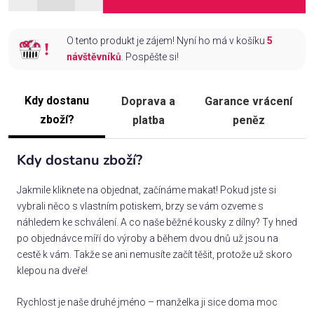
O tento produkt je zájem! Nyní ho má v košíku
5
návštěvníků
. Pospěšte si!
Kdy dostanu
Doprava a
Garance vrácení
zboží?
platba
peněz
Kdy dostanu zboží?
Jakmile kliknete na objednat, začínáme makat! Pokud jste si
vybrali něco s vlastním potiskem, brzy se vám ozveme s
náhledem ke schválení. A co naše běžné kousky z dílny? Ty hned
po objednávce míří do výroby a během dvou dnů už jsou na
cestě k vám. Takže se ani nemusíte začít těšit, protože už skoro
klepou na dveře!
Rychlost je naše druhé jméno – manželka ji sice doma moc