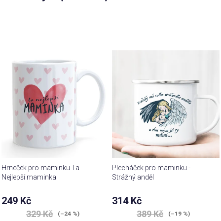
Hrneček pro maminku Ta
Plecháček pro maminku -
Nejlepší maminka
Strážný anděl
249 Kč
314 Kč
329 Kč
389 Kč
(–24 %)
(–19 %)