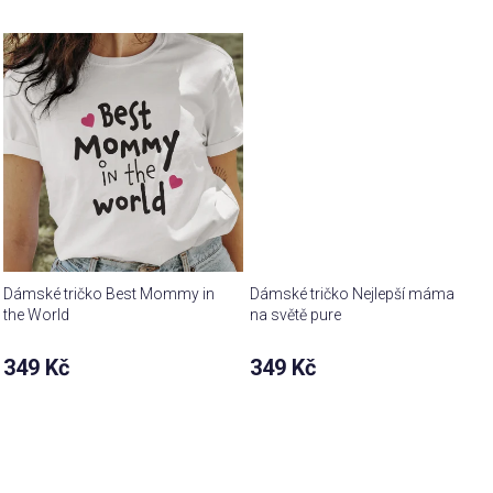
Dámské tričko Best Mommy in
Dámské tričko Nejlepší máma
the World
na světě pure
Průměrné
349 Kč
349 Kč
hodnocení
produktu
je
5,0
z 5
hvězdiček.