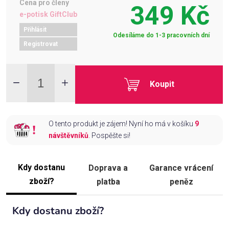
Cena pro členy
349 Kč
e-potisk GiftClub
Přihlásit
Odesíláme do 1-3 pracovních dní
Registrovat
Koupit
O tento produkt je zájem! Nyní ho má v košíku
9
návštěvníků
. Pospěšte si!
Kdy dostanu
Doprava a
Garance vrácení
zboží?
platba
peněz
Kdy dostanu zboží?