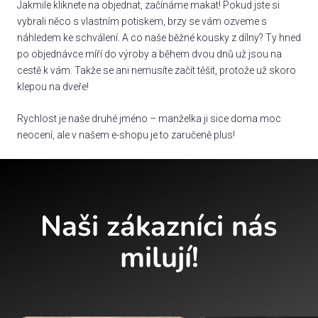
Jakmile kliknete na objednat, začínáme makat! Pokud jste si
vybrali něco s vlastním potiskem, brzy se vám ozveme s
náhledem ke schválení. A co naše běžné kousky z dílny? Ty hned
po objednávce míří do výroby a během dvou dnů už jsou na
cestě k vám. Takže se ani nemusíte začít těšit, protože už skoro
klepou na dveře!
Rychlost je naše druhé jméno – manželka ji sice doma moc
neocení, ale v našem e-shopu je to zaručeně plus!
Naši zákazníci nás
milují!