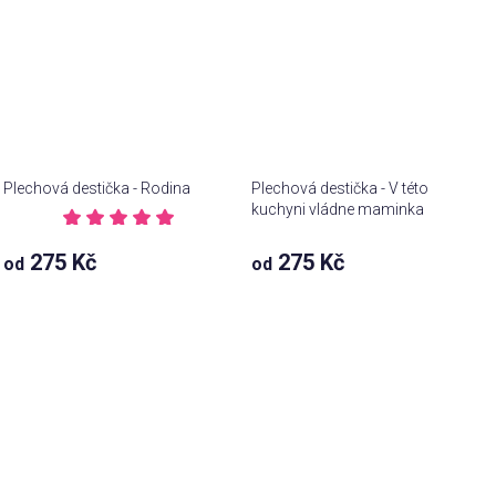
Plechová destička - Rodina
Plechová destička - V této
kuchyni vládne maminka
Průměrné
hodnocení
Průměrné
275 Kč
275 Kč
od
od
produktu
hodnocení
je
produktu
5,0
je
z 5
5,0
hvězdiček.
z 5
hvězdiček.