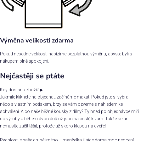
Výměna velikosti zdarma
Pokud nesedne velikost, nabízíme bezplatnou výměnu, abyste byli s
nákupem plně spokojeni.
Nejčastěji se ptáte
Kdy dostanu zboží?
▶
Jakmile kliknete na objednat, začínáme makat! Pokud jste si vybrali
něco s vlastním potiskem, brzy se vám ozveme s náhledem ke
schválení. A co naše běžné kousky z dílny? Ty hned po objednávce míří
do výroby a během dvou dnů už jsou na cestě k vám. Takže se ani
nemusíte začít těšit, protože už skoro klepou na dveře!
Rychlost je naše druhé jméno – manželka ji sice doma moc neocení,