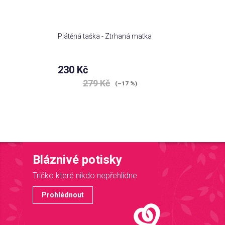
Plátěná taška - Ztrhaná matka
230 Kč
279 Kč
(–17 %)
Bláznivé potisky
Tričko které nikdo nepřehlídne
Prohlédnout