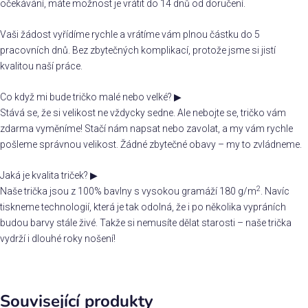
očekávání, máte možnost je vrátit do 14 dnů od doručení.
Vaši žádost vyřídíme rychle a vrátíme vám plnou částku do 5
pracovních dnů. Bez zbytečných komplikací, protože jsme si jistí
kvalitou naší práce.
Co když mi bude tričko malé nebo velké?
▶
Stává se, že si velikost ne vždycky sedne. Ale nebojte se, tričko vám
zdarma vyměníme! Stačí nám napsat nebo zavolat, a my vám rychle
pošleme správnou velikost. Žádné zbytečné obavy – my to zvládneme.
Jaká je kvalita triček?
▶
2
Naše trička jsou z 100% bavlny s vysokou gramáží 180 g/m
. Navíc
tiskneme technologií, která je tak odolná, že i po několika vypráních
budou barvy stále živé. Takže si nemusíte dělat starosti – naše trička
vydrží i dlouhé roky nošení!
Související produkty