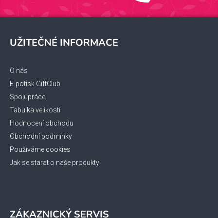
Z
á
UŽITEČNÉ INFORMACE
p
a
t
O nás
í
E-potisk GiftClub
Spolupráce
Tabulka velikostí
Hodnocení obchodu
Obchodní podmínky
Používáme cookies
Jak se starat o naše produkty
ZÁKAZNICKÝ SERVIS