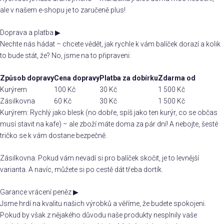
ale v našem e-shopu je to zaručeně plus!
Doprava a platba
▶
Nechte nás hádat – chcete vědět, jak rychle k vám balíček dorazí a kolik
to bude stát, že? No, jsme na to připraveni:
Způsob dopravy
Cena dopravy
Platba za dobírku
Zdarma od
Kurýrem
100 Kč
30 Kč
1 500 Kč
Zásilkovna
60 Kč
30 Kč
1 500 Kč
Kurýrem: Rychlý jako blesk (no dobře, spíš jako ten kurýr, co se občas
musí stavit na kafe) – ale zboží máte doma za pár dní! A nebojte, šesté
tričko se k vám dostane bezpečně.
Zásilkovna: Pokud vám nevadí si pro balíček skočit, je to levnější
varianta. A navíc, můžete si po cestě dát třeba dortík.
Garance vrácení peněz
▶
Jsme hrdí na kvalitu našich výrobků a věříme, že budete spokojeni.
Pokud by však z nějakého důvodu naše produkty nesplnily vaše