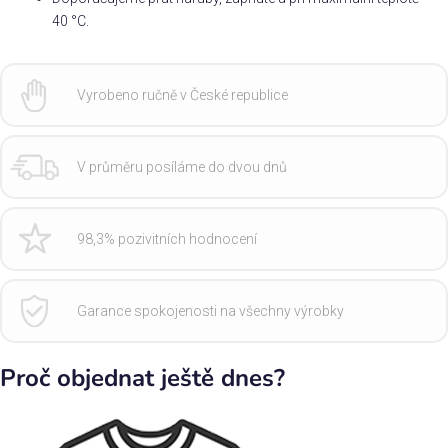
40 °C.
Vyrobeno ručně v České republice
V průměru posíláme do dvou dnů
98,3% pozivitních hodnocení
Garance spokojenosti na všechny výrobky
Proč objednat ještě dnes?