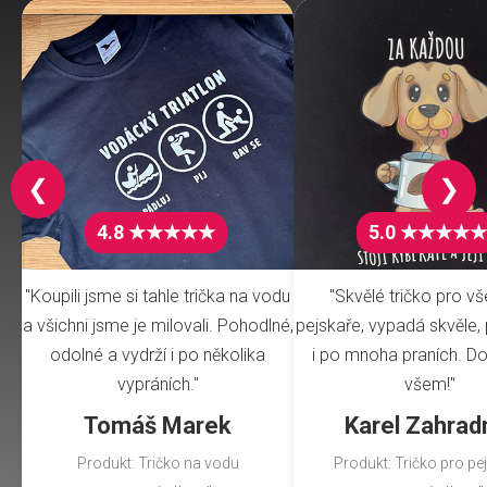
❮
❯
4.8 ★★★★★
5.0 ★★★★★
"Koupili jsme si tahle trička na vodu
"Skvělé tričko pro v
a všichni jsme je milovali. Pohodlné,
pejskaře, vypadá skvěle, 
odolné a vydrží i po několika
i po mnoha praních. Do
vypráních."
všem!"
Tomáš Marek
Karel Zahrad
Produkt: Tričko na vodu
Produkt: Tričko pro pe