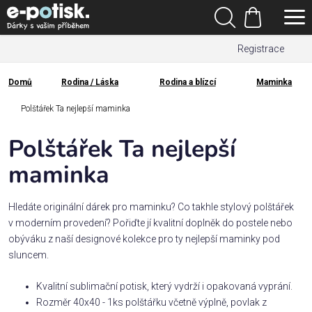
Přejít
Hledat
na
Nákupní
obsah
Registrace
košík
Den
otců
Domů
Rodina / Láska
Rodina a blízcí
Maminka
Domů
Kategorie
Polštářek Ta nejlepší maminka
Polštářek Ta nejlepší
Dárek
pro
maminka
Rodina
Hledáte originální dárek pro maminku? Co takhle stylový polštářek
/
v moderním provedení? Pořiďte jí kvalitní doplněk do postele nebo
Láska
obýváku z naší designové kolekce pro ty nejlepší maminky pod
sluncem.
Povolání,
Kvalitní sublimační potisk, který vydrží i opakovaná vyprání.
zájmy a
sport
Rozměr 40x40 - 1ks polštářku včetně výplně, povlak z