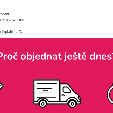
yprání.
k z mikrovlákna.
 teplotě 40 °C.
Proč objednat ještě dnes