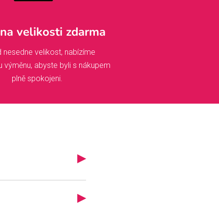
a velikosti zdarma
 nesedne velikost, nabízíme
u výměnu, abyste byli s nákupem
plně spokojeni.
▶
iskem, brzy se vám
ce míří do výroby a
▶
oro klepou na dveře!
? No, jsme na to