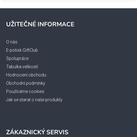
Z
á
UŽITEČNÉ INFORMACE
p
a
t
O nás
í
E-potisk GiftClub
Spolupráce
Tabulka velikostí
Hodnocení obchodu
Obchodní podmínky
Používáme cookies
Jak se starat o naše produkty
ZÁKAZNICKÝ SERVIS