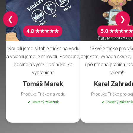
❮
❯
4.8 ★★★★★
5.0 ★★★★★
"Koupili jsme si tahle trička na vodu
"Skvělé tričko pro v
a všichni jsme je milovali. Pohodlné,
pejskaře, vypadá skvěle, 
odolné a vydrží i po několika
i po mnoha praních. Do
vypráních."
všem!"
Tomáš Marek
Karel Zahrad
Produkt: Tričko na vodu
Produkt: Tričko pro pe
✔ Ověřený zákazník
✔ Ověřený zákazník