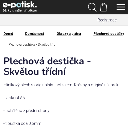
Přejít
Hledat
na
Nákupní
obsah
Registrace
košík
Den
otců
Domů
Domácnost
Obrazy a plátna
Plechové destičky
Domů
Kategorie
Plechová destička - Skvělou třídní
Plechová destička -
Dárek
pro
Skvělou třídní
Rodina
Hliníkový plech s originálním potiskem. Krásný a originální dárek.
/
Láska
- velikost A5
- potištěno z přední strany
Povolání,
zájmy a
sport
- tloušťka cca 0,5mm