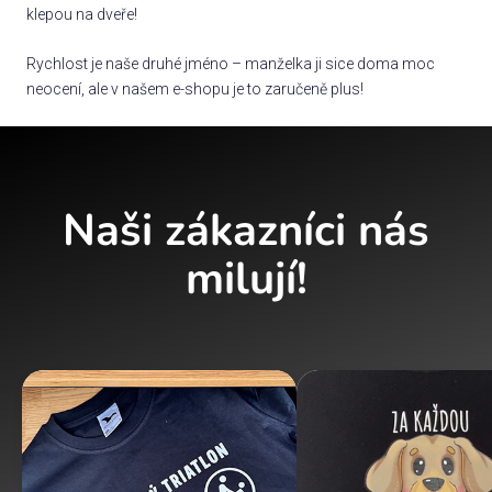
klepou na dveře!
Rychlost je naše druhé jméno – manželka ji sice doma moc
neocení, ale v našem e-shopu je to zaručeně plus!
Naši zákazníci nás
milují!