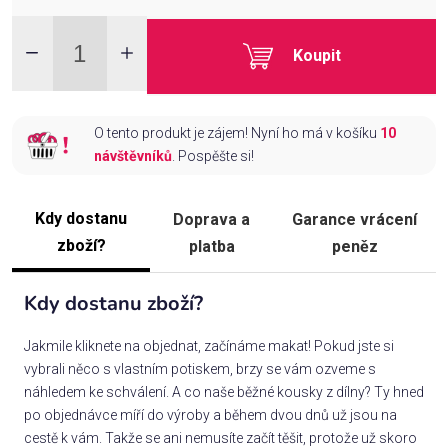
Koupit
O tento produkt je zájem! Nyní ho má v košíku
10
návštěvníků
. Pospěšte si!
Kdy dostanu
Doprava a
Garance vrácení
zboží?
platba
peněz
Kdy dostanu zboží?
Jakmile kliknete na objednat, začínáme makat! Pokud jste si
vybrali něco s vlastním potiskem, brzy se vám ozveme s
náhledem ke schválení. A co naše běžné kousky z dílny? Ty hned
po objednávce míří do výroby a během dvou dnů už jsou na
cestě k vám. Takže se ani nemusíte začít těšit, protože už skoro