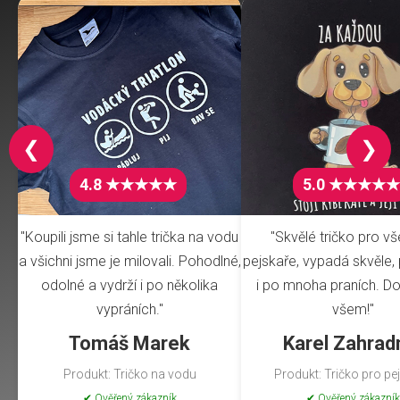
❮
❯
4.8 ★★★★★
5.0 ★★★★★
"Koupili jsme si tahle trička na vodu
"Skvělé tričko pro v
a všichni jsme je milovali. Pohodlné,
pejskaře, vypadá skvěle, 
odolné a vydrží i po několika
i po mnoha praních. Do
vypráních."
všem!"
Tomáš Marek
Karel Zahrad
Produkt: Tričko na vodu
Produkt: Tričko pro pe
✔ Ověřený zákazník
✔ Ověřený zákazník