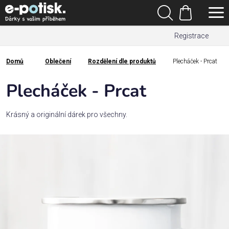
Přejít
Hledat
na
Nákupní
obsah
Registrace
košík
Den
otců
Domů
Oblečení
Rozdělení dle produktů
Plecháček - Prcat
Domů
Kategorie
Plecháček - Prcat
Dárek
Krásný a originální dárek pro všechny.
pro
Rodina
/
Láska
Povolání,
zájmy a
sport