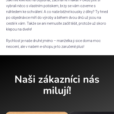
vybrali něco s vlastním potiskem, brzy se vám ozveme s
náhledem ke schválení. A co naše běžné kousky z dílny? Ty hned
po objednávce míří do výroby a během dvou dnů už jsou na
cestě k vám. Takže se ani nemusíte začít těšit, protože už skoro
klepou na dveře!
Rychlost je naše druhé jméno – manželka ji sice doma moc
neocení, ale v našem e-shopu je to zaručeně plus!
Naši zákazníci nás
milují!