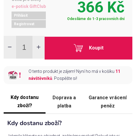
366 Kč
e-potisk GiftClub
Přihlásit
Odesíláme do 1-3 pracovních dní
Registrovat
Koupit
O tento produkt je zájem! Nyní ho má v košíku
11
návštěvníků
. Pospěšte si!
Kdy dostanu
Doprava a
Garance vrácení
zboží?
platba
peněz
Kdy dostanu zboží?
Jakmile kliknete na objednat, začínáme makat! Pokud jste si