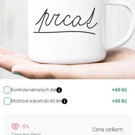
Příležitosti
Domácnost
Kolekce
Oblečení
Přihlášení
+69 Kč
Kontrola nahraných dat
+69 Kč
Možnost vrácení do 60 dní
-5%
Cena celkem:
Cena pro členy