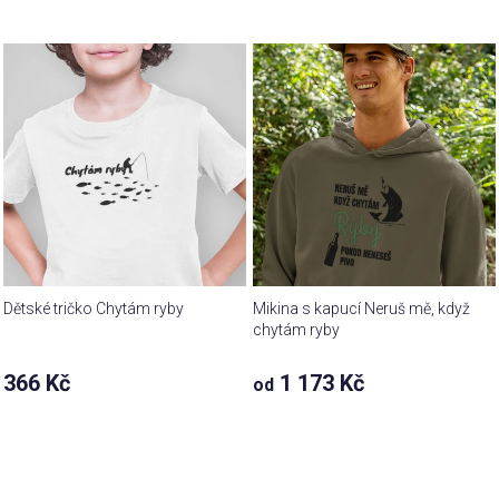
Dětské tričko Chytám ryby
Mikina s kapucí Neruš mě, když
chytám ryby
366 Kč
1 173 Kč
od