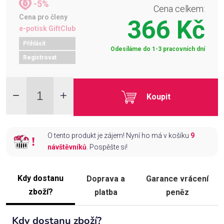
-5%
Cena celkem:
Cena pro členy
366 Kč
e-potisk GiftClub
Přihlásit
Odesíláme do 1-3 pracovních dní
Registrovat
Koupit
O tento produkt je zájem! Nyní ho má v košíku
9
návštěvníků
. Pospěšte si!
Kdy dostanu
Doprava a
Garance vrácení
zboží?
platba
peněz
Kdy dostanu zboží?