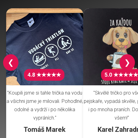
❮
❯
4.8 ★★★★★
5.0 ★★★★★
"Koupili jsme si tahle trička na vodu
"Skvělé tričko pro v
a všichni jsme je milovali. Pohodlné,
pejskaře, vypadá skvěle, 
odolné a vydrží i po několika
i po mnoha praních. Do
vypráních."
všem!"
Tomáš Marek
Karel Zahrad