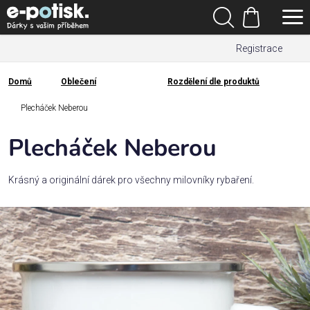
Přejít
Hledat
na
Nákupní
obsah
Registrace
košík
Den
otců
Domů
Oblečení
Rozdělení dle produktů
Domů
Kategorie
Plecháček Neberou
Plecháček Neberou
Dárek
pro
Krásný a originální dárek pro všechny milovníky rybaření.
Rodina
/
Láska
Povolání,
zájmy a
sport