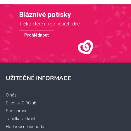
Bláznivé potisky
Tričko které nikdo nepřehlídne
Prohlédnout
Z
á
UŽITEČNÉ INFORMACE
p
a
t
O nás
í
E-potisk GiftClub
Spolupráce
Tabulka velikostí
Hodnocení obchodu