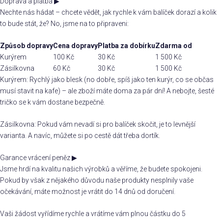
Doprava a platba
▶
Nechte nás hádat – chcete vědět, jak rychle k vám balíček dorazí a kolik
to bude stát, že? No, jsme na to připraveni:
Způsob dopravy
Cena dopravy
Platba za dobírku
Zdarma od
Kurýrem
100 Kč
30 Kč
1 500 Kč
Zásilkovna
60 Kč
30 Kč
1 500 Kč
Kurýrem: Rychlý jako blesk (no dobře, spíš jako ten kurýr, co se občas
musí stavit na kafe) – ale zboží máte doma za pár dní! A nebojte, šesté
tričko se k vám dostane bezpečně.
Zásilkovna: Pokud vám nevadí si pro balíček skočit, je to levnější
varianta. A navíc, můžete si po cestě dát třeba dortík.
Garance vrácení peněz
▶
Jsme hrdí na kvalitu našich výrobků a věříme, že budete spokojeni.
Pokud by však z nějakého důvodu naše produkty nesplnily vaše
očekávání, máte možnost je vrátit do 14 dnů od doručení.
Vaši žádost vyřídíme rychle a vrátíme vám plnou částku do 5