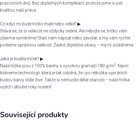
pracovních dnů. Bez zbytečných komplikací, protože jsme si jistí
kvalitou naší práce.
Co když mi bude tričko malé nebo velké?
▶
Stává se, že si velikost ne vždycky sedne. Ale nebojte se, tričko vám
zdarma vyměníme! Stačí nám napsat nebo zavolat, a my vám rychle
pošleme správnou velikost. Žádné zbytečné obavy – my to zvládneme.
Jaká je kvalita triček?
▶
2
Naše trička jsou z 100% bavlny s vysokou gramáží 180 g/m
. Navíc
tiskneme technologií, která je tak odolná, že i po několika vypráních
budou barvy stále živé. Takže si nemusíte dělat starosti – naše trička
vydrží i dlouhé roky nošení!
Související produkty