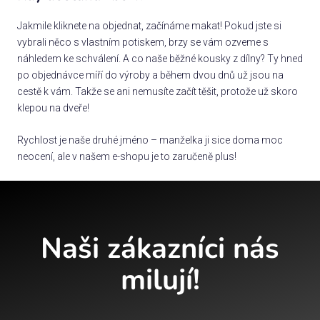
Jakmile kliknete na objednat, začínáme makat! Pokud jste si
vybrali něco s vlastním potiskem, brzy se vám ozveme s
náhledem ke schválení. A co naše běžné kousky z dílny? Ty hned
po objednávce míří do výroby a během dvou dnů už jsou na
cestě k vám. Takže se ani nemusíte začít těšit, protože už skoro
klepou na dveře!
Rychlost je naše druhé jméno – manželka ji sice doma moc
neocení, ale v našem e-shopu je to zaručeně plus!
Naši zákazníci nás
milují!