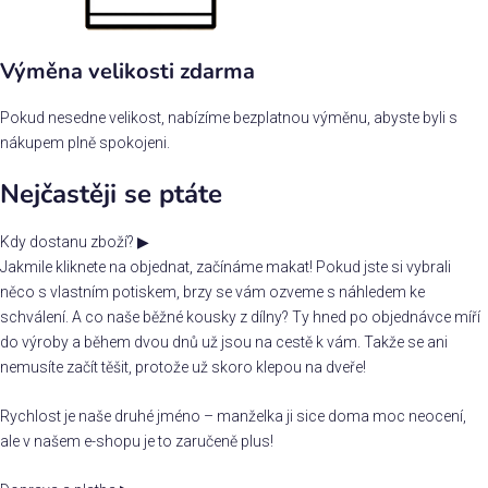
Výměna velikosti zdarma
Pokud nesedne velikost, nabízíme bezplatnou výměnu, abyste byli s
nákupem plně spokojeni.
Nejčastěji se ptáte
Kdy dostanu zboží?
▶
Jakmile kliknete na objednat, začínáme makat! Pokud jste si vybrali
něco s vlastním potiskem, brzy se vám ozveme s náhledem ke
schválení. A co naše běžné kousky z dílny? Ty hned po objednávce míří
do výroby a během dvou dnů už jsou na cestě k vám. Takže se ani
nemusíte začít těšit, protože už skoro klepou na dveře!
Rychlost je naše druhé jméno – manželka ji sice doma moc neocení,
ale v našem e-shopu je to zaručeně plus!