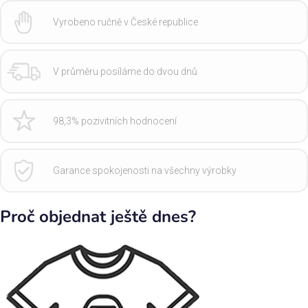
Vyrobeno ručně v České republice
V průměru posíláme do dvou dnů
98,3% pozivitních hodnocení
Garance spokojenosti na všechny výrobky
Proč objednat ještě dnes?