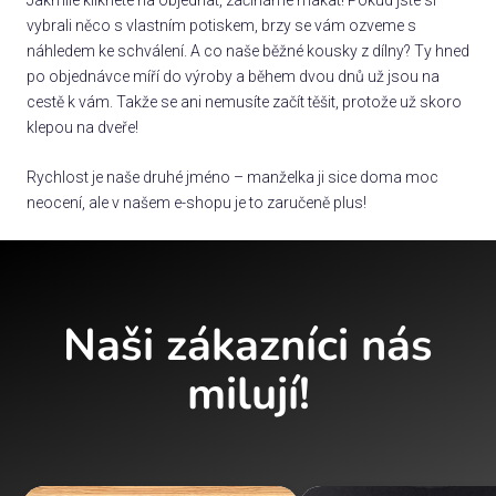
vybrali něco s vlastním potiskem, brzy se vám ozveme s
náhledem ke schválení. A co naše běžné kousky z dílny? Ty hned
po objednávce míří do výroby a během dvou dnů už jsou na
cestě k vám. Takže se ani nemusíte začít těšit, protože už skoro
klepou na dveře!
Rychlost je naše druhé jméno – manželka ji sice doma moc
neocení, ale v našem e-shopu je to zaručeně plus!
Naši zákazníci nás
milují!