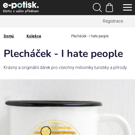
Přejít
Hledat
na
Nákupní
obsah
Registrace
košík
Den
otců
Domů
Kolekce
Plecháček - I hate people
Domů
Kategorie
Plecháček - I hate people
Dárek
Krásný a originální dárek pro všechny milovníky turistiky a přírody.
pro
Rodina
/
Láska
Povolání,
zájmy a
sport