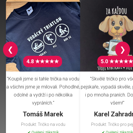
❮
❯
4.8 ★★★★★
5.0 ★★★★★
"Koupili jsme si tahle trička na vodu
"Skvělé tričko pro v
a všichni jsme je milovali. Pohodlné,
pejskaře, vypadá skvěle, 
odolné a vydrží i po několika
i po mnoha praních. Do
vypráních."
všem!"
Tomáš Marek
Karel Zahrad
Produkt: Tričko na vodu
Produkt: Tričko pro pe
✔ Ověřený zákazník
✔ Ověřený zákazník