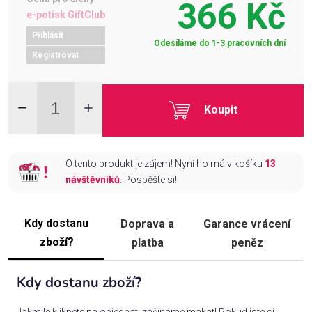
366 Kč
e-potisk GiftClub
Přihlásit
Odesíláme do 1-3 pracovních dní
Registrovat
Koupit
O tento produkt je zájem! Nyní ho má v košíku
13
návštěvníků
. Pospěšte si!
Kdy dostanu
Doprava a
Garance vrácení
zboží?
platba
peněz
Kdy dostanu zboží?
Jakmile kliknete na objednat, začínáme makat! Pokud jste si