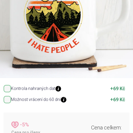
Příležitosti
Domácnost
Kolekce
Oblečení
Přihlášení
+69 Kč
Kontrola nahraných dat
+69 Kč
Možnost vrácení do 60 dní
-5%
Cena celkem:
Cena pro členy