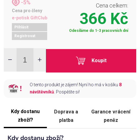
-5%
Cena celkem:
Cena pro členy
366 Kč
e-potisk GiftClub
Přihlásit
Odesíláme do 1-3 pracovních dní
Registrovat
Koupit
O tento produkt je zájem! Nyní ho má v košíku
8
návštěvníků
. Pospěšte si!
Kdy dostanu
Doprava a
Garance vrácení
zboží?
platba
peněz
Kdy dostanu zboží?