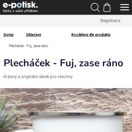
Přejít
Hledat
na
Nákupní
obsah
Registrace
košík
Den
otců
Domů
Oblečení
Rozdělení dle produktů
Domů
Kategorie
Plecháček - Fuj, zase ráno
Plecháček - Fuj, zase ráno
Dárek
pro
Krásný a originální dárek pro všechny.
Rodina
/
Láska
Povolání,
zájmy a
sport