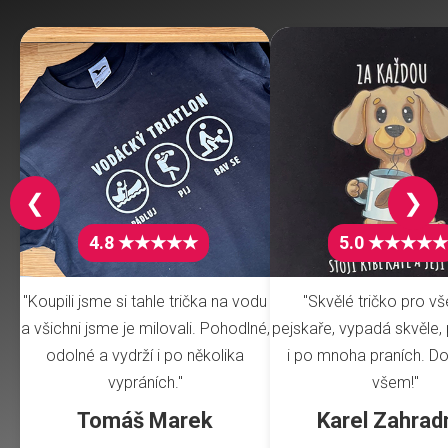
❮
❯
4.8 ★★★★★
5.0 ★★★★★
"Koupili jsme si tahle trička na vodu
"Skvělé tričko pro v
a všichni jsme je milovali. Pohodlné,
pejskaře, vypadá skvěle, 
odolné a vydrží i po několika
i po mnoha praních. Do
vypráních."
všem!"
Tomáš Marek
Karel Zahrad