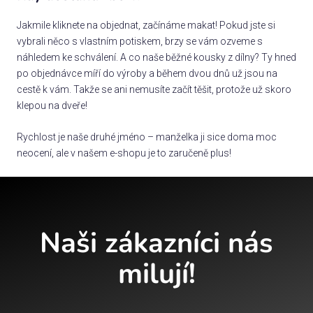
Jakmile kliknete na objednat, začínáme makat! Pokud jste si
vybrali něco s vlastním potiskem, brzy se vám ozveme s
náhledem ke schválení. A co naše běžné kousky z dílny? Ty hned
po objednávce míří do výroby a během dvou dnů už jsou na
cestě k vám. Takže se ani nemusíte začít těšit, protože už skoro
klepou na dveře!
Rychlost je naše druhé jméno – manželka ji sice doma moc
neocení, ale v našem e-shopu je to zaručeně plus!
Naši zákazníci nás
milují!