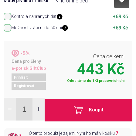
Motiv prvního hrnečku
+69 Kč
Kontrola nahraných dat
+69 Kč
Možnost vrácení do 60 dní
-5%
Cena celkem:
Cena pro členy
443 Kč
e-potisk GiftClub
Přihlásit
Odesíláme do 1-3 pracovních dní
Registrovat
Koupit
O tento produkt je zájem! Nyní ho má v košíku
7