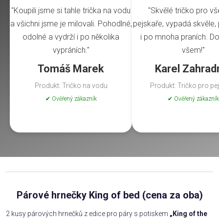
"Koupili jsme si tahle trička na vodu
"Skvělé tričko pro v
a všichni jsme je milovali. Pohodlné,
pejskaře, vypadá skvěle, 
odolné a vydrží i po několika
i po mnoha praních. Do
vypráních."
všem!"
Tomáš Marek
Karel Zahrad
Produkt: Tričko na vodu
Produkt: Tričko pro pe
✔ Ověřený zákazník
✔ Ověřený zákazník
Párové hrnečky King of bed (cena za oba)
2 kusy párových hrnečků z edice pro páry s potiskem
„King of the