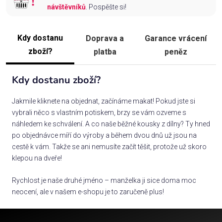
návštěvníků
. Pospěšte si!
Kdy dostanu
Doprava a
Garance vrácení
zboží?
platba
peněz
Kdy dostanu zboží?
Jakmile kliknete na objednat, začínáme makat! Pokud jste si
vybrali něco s vlastním potiskem, brzy se vám ozveme s
náhledem ke schválení. A co naše běžné kousky z dílny? Ty hned
po objednávce míří do výroby a během dvou dnů už jsou na
cestě k vám. Takže se ani nemusíte začít těšit, protože už skoro
klepou na dveře!
Rychlost je naše druhé jméno – manželka ji sice doma moc
neocení, ale v našem e-shopu je to zaručeně plus!