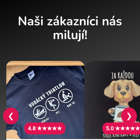
Naši zákazníci nás
milují!
❮
❯
4.8 ★★★★★
5.0 ★★★★★