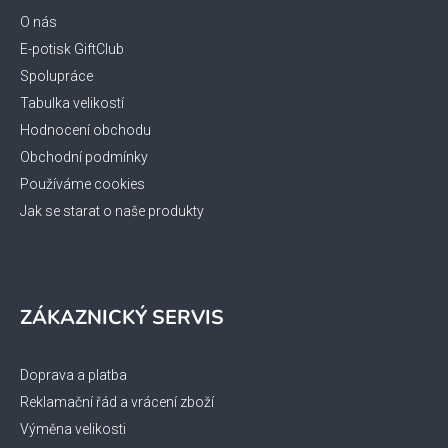
a
t
O nás
í
E-potisk GiftClub
Spolupráce
Tabulka velikostí
Hodnocení obchodu
Obchodní podmínky
Používáme cookies
Jak se starat o naše produkty
ZÁKAZNICKÝ SERVIS
Doprava a platba
Reklamační řád a vrácení zboží
Výměna velikosti