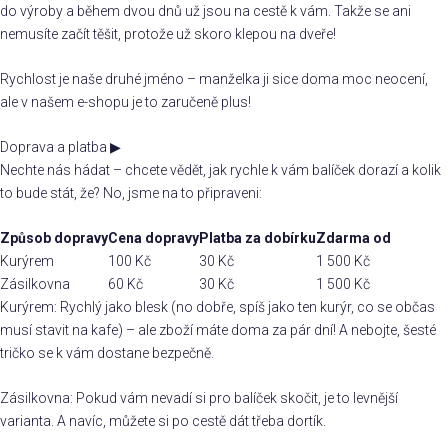
do výroby a během dvou dnů už jsou na cestě k vám. Takže se ani
nemusíte začít těšit, protože už skoro klepou na dveře!
Rychlost je naše druhé jméno – manželka ji sice doma moc neocení,
ale v našem e-shopu je to zaručeně plus!
Doprava a platba
▶
Nechte nás hádat – chcete vědět, jak rychle k vám balíček dorazí a kolik
to bude stát, že? No, jsme na to připraveni:
Způsob dopravy
Cena dopravy
Platba za dobírku
Zdarma od
Kurýrem
100 Kč
30 Kč
1 500 Kč
Zásilkovna
60 Kč
30 Kč
1 500 Kč
Kurýrem: Rychlý jako blesk (no dobře, spíš jako ten kurýr, co se občas
musí stavit na kafe) – ale zboží máte doma za pár dní! A nebojte, šesté
tričko se k vám dostane bezpečně.
Zásilkovna: Pokud vám nevadí si pro balíček skočit, je to levnější
varianta. A navíc, můžete si po cestě dát třeba dortík.