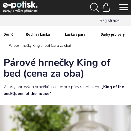
Přejít
Hledat
na
Nákupní
obsah
Registrace
košík
Den
otců
Domů
Rodina / Láska
Láska a páry
Dárky pro páry
Domů
Kategorie
Párové hrnečky King of bed (cena za oba)
Párové hrnečky King of
Dárek
pro
bed (cena za oba)
Rodina
2 kusy párových hrnečků z edice pro páry s potiskem
„King of the
/
bed/Queen of the house“
.
Láska
Povolání,
zájmy a
sport