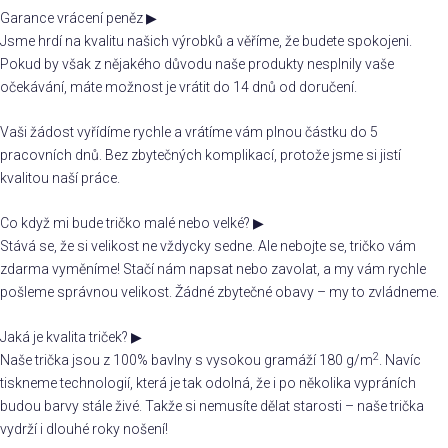
Garance vrácení peněz
▶
Jsme hrdí na kvalitu našich výrobků a věříme, že budete spokojeni.
Pokud by však z nějakého důvodu naše produkty nesplnily vaše
očekávání, máte možnost je vrátit do 14 dnů od doručení.
Vaši žádost vyřídíme rychle a vrátíme vám plnou částku do 5
pracovních dnů. Bez zbytečných komplikací, protože jsme si jistí
kvalitou naší práce.
Co když mi bude tričko malé nebo velké?
▶
Stává se, že si velikost ne vždycky sedne. Ale nebojte se, tričko vám
zdarma vyměníme! Stačí nám napsat nebo zavolat, a my vám rychle
pošleme správnou velikost. Žádné zbytečné obavy – my to zvládneme.
Jaká je kvalita triček?
▶
2
Naše trička jsou z 100% bavlny s vysokou gramáží 180 g/m
. Navíc
tiskneme technologií, která je tak odolná, že i po několika vypráních
budou barvy stále živé. Takže si nemusíte dělat starosti – naše trička
vydrží i dlouhé roky nošení!