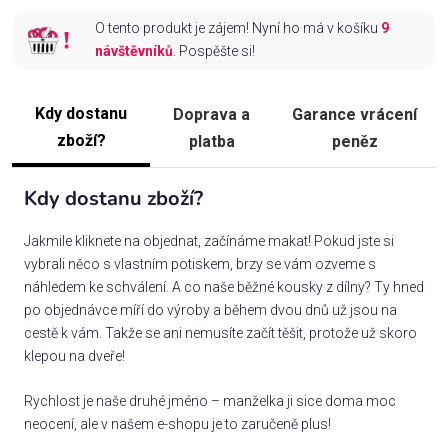
O tento produkt je zájem! Nyní ho má v košíku
9
návštěvníků
. Pospěšte si!
Kdy dostanu
Doprava a
Garance vrácení
zboží?
platba
peněz
Kdy dostanu zboží?
Jakmile kliknete na objednat, začínáme makat! Pokud jste si
vybrali něco s vlastním potiskem, brzy se vám ozveme s
náhledem ke schválení. A co naše běžné kousky z dílny? Ty hned
po objednávce míří do výroby a během dvou dnů už jsou na
cestě k vám. Takže se ani nemusíte začít těšit, protože už skoro
klepou na dveře!
Rychlost je naše druhé jméno – manželka ji sice doma moc
neocení, ale v našem e-shopu je to zaručeně plus!