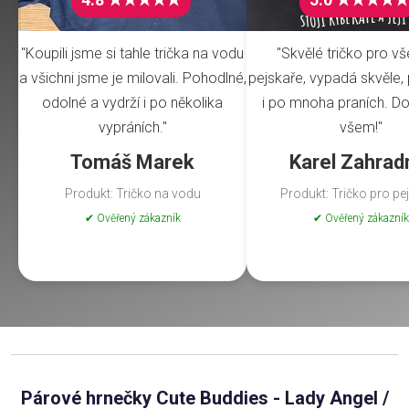
"Koupili jsme si tahle trička na vodu
"Skvělé tričko pro v
a všichni jsme je milovali. Pohodlné,
pejskaře, vypadá skvěle, 
odolné a vydrží i po několika
i po mnoha praních. Do
vypráních."
všem!"
Tomáš Marek
Karel Zahrad
Produkt: Tričko na vodu
Produkt: Tričko pro pe
✔ Ověřený zákazník
✔ Ověřený zákazník
Párové hrnečky Cute Buddies - Lady Angel /