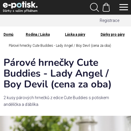
Přejít
Hledat
na
Nákupní
obsah
Registrace
košík
Den
otců
Domů
Rodina / Láska
Láska a páry
Dárky pro páry
Domů
Kategorie
Párové hrnečky Cute Buddies - Lady Angel / Boy Devil (cena za oba)
Párové hrnečky Cute
Dárek
pro
Buddies - Lady Angel /
Boy Devil (cena za oba)
Rodina
/
Láska
2 kusy párových hrnečků z edice Cute Buddies s potiskem
andělíčka a ďáblíka.
Povolání,
zájmy a
sport