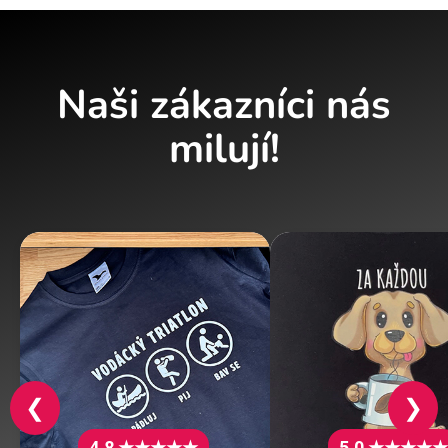
Naši zákazníci nás
milují!
❮
❯
4.8 ★★★★★
5.0 ★★★★★