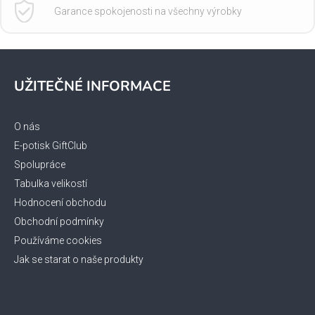
Garance spokojenosti na všechny výrobky
Z
á
UŽITEČNÉ INFORMACE
p
a
t
O nás
í
E-potisk GiftClub
Spolupráce
Tabulka velikostí
Hodnocení obchodu
Obchodní podmínky
Používáme cookies
Jak se starat o naše produkty