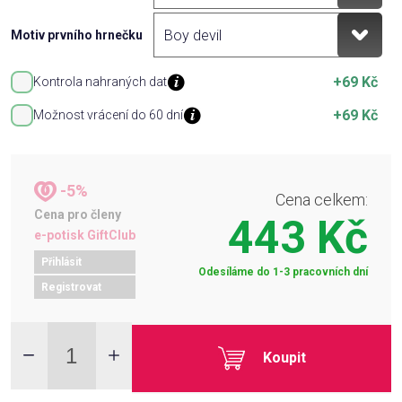
Motiv prvního hrnečku
+69 Kč
Kontrola nahraných dat
+69 Kč
Možnost vrácení do 60 dní
-5%
Cena celkem:
Cena pro členy
443 Kč
e-potisk GiftClub
Přihlásit
Odesíláme do 1-3 pracovních dní
Registrovat
Koupit