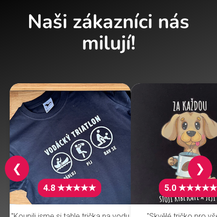
Naši zákazníci nás
milují!
❮
❯
4.8 ★★★★★
5.0 ★★★★★
"Koupili jsme si tahle trička na vodu
"Skvělé tričko pro v