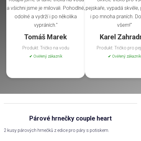
a všichni jsme je milovali. Pohodlné,
pejskaře, vypadá skvěle, 
odolné a vydrží i po několika
i po mnoha praních. Do
vypráních."
všem!"
Tomáš Marek
Karel Zahrad
Produkt: Tričko na vodu
Produkt: Tričko pro pe
✔ Ověřený zákazník
✔ Ověřený zákazník
Párové hrnečky couple heart
2 kusy párových hrnečků z edice pro páry s potiskem.