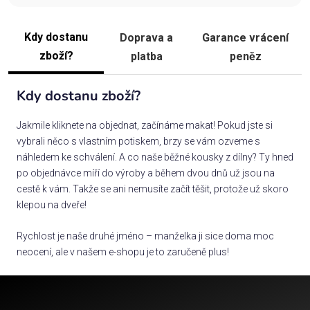
Kdy dostanu
Doprava a
Garance vrácení
zboží?
platba
peněz
Kdy dostanu zboží?
Jakmile kliknete na objednat, začínáme makat! Pokud jste si
vybrali něco s vlastním potiskem, brzy se vám ozveme s
náhledem ke schválení. A co naše běžné kousky z dílny? Ty hned
po objednávce míří do výroby a během dvou dnů už jsou na
cestě k vám. Takže se ani nemusíte začít těšit, protože už skoro
klepou na dveře!
Rychlost je naše druhé jméno – manželka ji sice doma moc
neocení, ale v našem e-shopu je to zaručeně plus!