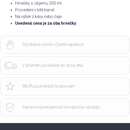
Hrnečky o objemu 330 ml
Provedení v bílé barvě
Na výběr z kávy nebo čaje
Uvedená cena je za oba hrnečky
Vyrobeno ručně v České republice
V průměru posíláme do dvou dnů
98,3% pozivitních hodnocení
Garance spokojenosti na všechny výrobky
Z