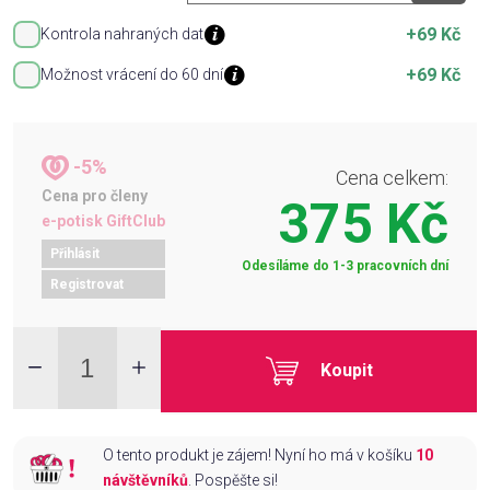
+69 Kč
Kontrola nahraných dat
+69 Kč
Možnost vrácení do 60 dní
-5%
Cena celkem:
Cena pro členy
375 Kč
e-potisk GiftClub
Přihlásit
Odesíláme do 1-3 pracovních dní
Registrovat
Koupit
O tento produkt je zájem! Nyní ho má v košíku
10
návštěvníků
. Pospěšte si!