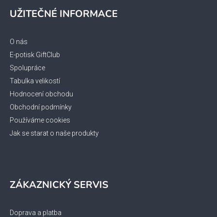
á
UŽITEČNÉ INFORMACE
p
a
t
O nás
í
E-potisk GiftClub
Spolupráce
Tabulka velikostí
Hodnocení obchodu
Obchodní podmínky
Používáme cookies
Jak se starat o naše produkty
ZÁKAZNICKÝ SERVIS
Doprava a platba