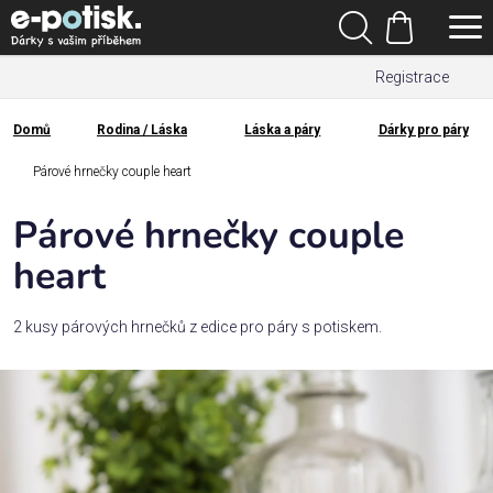
Přejít
Hledat
na
Nákupní
obsah
Registrace
košík
Den
otců
Domů
Rodina / Láska
Láska a páry
Dárky pro páry
Domů
Kategorie
Párové hrnečky couple heart
Párové hrnečky couple
Dárek
pro
heart
Rodina
2 kusy párových hrnečků z edice pro páry s potiskem.
/
Láska
Povolání,
zájmy a
sport