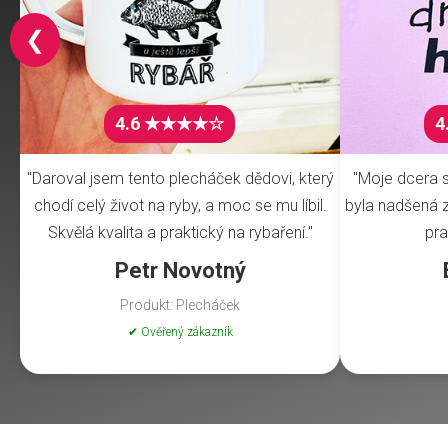
❮
4.6 ★★★★☆
4
"Daroval jsem tento plecháček dědovi, který
"Moje dcera s
chodí celý život na ryby, a moc se mu líbil.
byla nadšená z 
Skvělá kvalita a praktický na rybaření."
pra
Petr Novotný
Produkt: Plecháček
✔ Ověřený zákazník