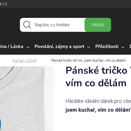
k.cz
Hledat
ina / Láska
Povolání, zájmy a sport
Příležitosti
Kuchař / Číšník
Pánské tričko Věř mi, jsem kuchař, vím co dělám
Pánské tričko 
vím co dělám
Hledáte ideální dárek pro vš
jsem kuchař, vím co dělám