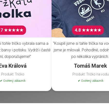
.7 ★★★★★
4.8 ★★★★★
i tohle tričko vybrala sama a
"Koupili jsme si tahle trička na vo
barvy i potisku. Vydrží i časté
jsme je milovali. Pohodlné, odoln
ní, doporučujeme!"
po několika vypráních.
Eva Králová
Tomáš Marek
Produkt: Tričko
Produkt: Tričko na vodu
✔ Ověřený zákazník
✔ Ověřený zákazník