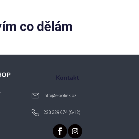
 vím co dělám
HOP
Kontakt
e
info
@
e-potisk.cz
228 229 674 (8-12)