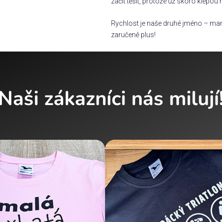
začít těšit, protože už skoro klepou 
Rychlost je naše druhé jméno – man
zaručeně plus!
Naši zákazníci nás milují