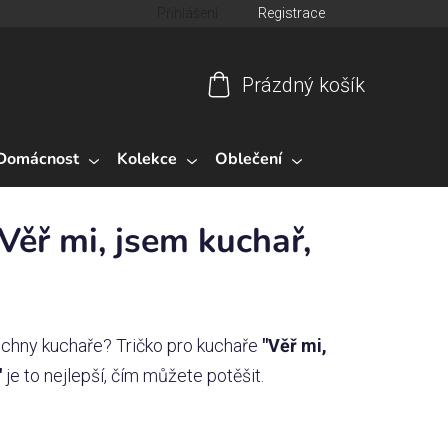
Přihlášení
Registrace
Prázdný košík
Nákupní
košík
Domácnost
Kolekce
Oblečení
Věř mi, jsem kuchař,
echny kuchaře? Tričko pro kuchaře
"Věř mi,
"
je to nejlepší, čím můžete potěšit.