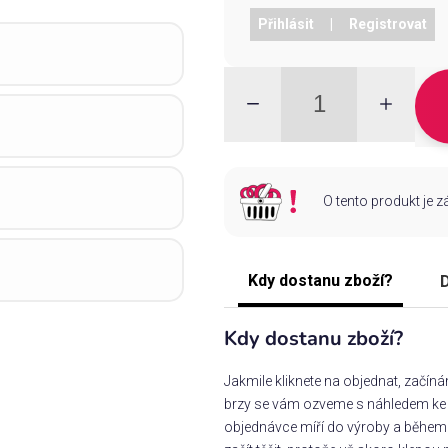
Přihlásit
|
Registrovat
O tento produkt je 
Kdy dostanu zboží?
D
Kdy dostanu zboží?
Jakmile kliknete na objednat, začín
brzy se vám ozveme s náhledem ke s
objednávce míří do výroby a během 