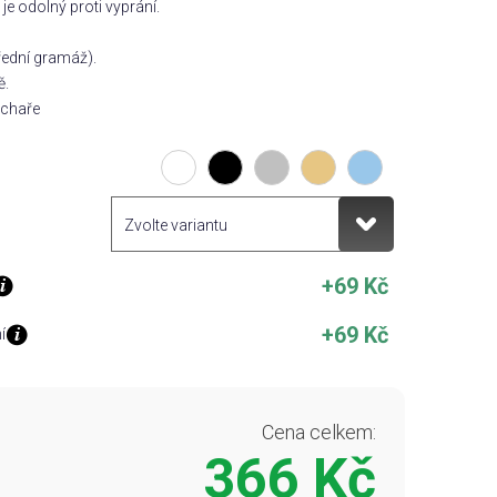
ý je odolný proti vyprání.
třední gramáž).
ě.
uchaře
+69 Kč
+69 Kč
í
Cena celkem:
366 Kč