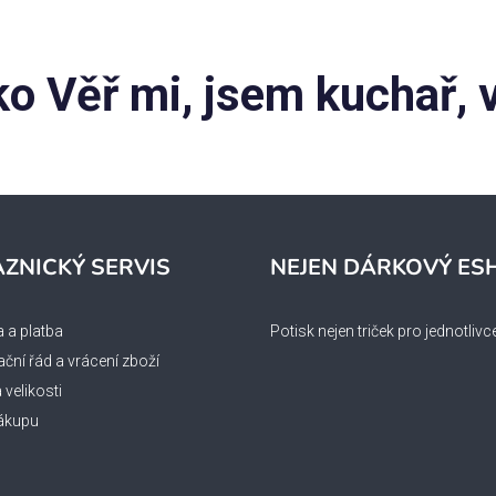
ko Věř mi, jsem kuchař,
ZNICKÝ SERVIS
NEJEN DÁRKOVÝ ES
 a platba
Potisk nejen triček pro jednotlivc
ční řád a vrácení zboží
velikosti
ákupu