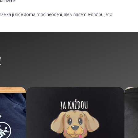
na dveře!
želka ji sice doma moc neocení, ale v našem e-shopu je to
!