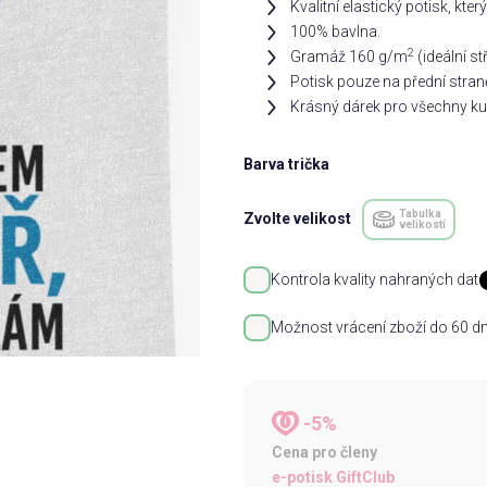
Kvalitní elastický potisk, kter
100% bavlna.
2
Gramáž 160 g/m
(ideální s
Potisk pouze na přední stran
Krásný dárek pro všechny k
Barva trička
Tabulka
Zvolte velikost
velikostí
Kontrola kvality nahraných dat
Možnost vrácení zboží do 60 dn
-5%
Cena pro členy
e-potisk GiftClub