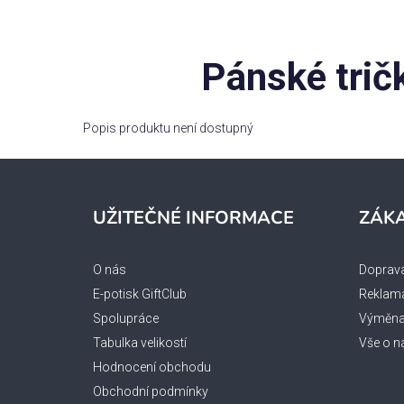
Pánské trič
Popis produktu není dostupný
Z
á
UŽITEČNÉ INFORMACE
ZÁKA
p
a
O nás
Doprava
t
E-potisk GiftClub
Reklama
í
Spolupráce
Výměna 
Tabulka velikostí
Vše o n
Hodnocení obchodu
Obchodní podmínky