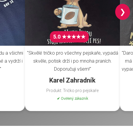
❯
5.0 ★★★★★
du a všichni
"Skvělé tričko pro všechny pejskaře, vypadá
"Daro
é a vydrží i
skvěle, potisk drží i po mnoha praních.
má 
"
Doporučuji všem!"
vypad
Karel Zahradník
Produkt: Tričko pro pejskaře
✔ Ověřený zákazník