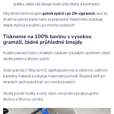
grafiku, takže váš design bude vždy čitelný a kontrastní.
Díky těmto technologiím
potisk vydrží i po 20+ vypráních
, aniž by
ztratil na sytosti barev nebo se popraskal. Naše trička zůstávají
stejně stylová a kvalitní i po mnoha nošeních!
Tiskneme na 100% bavlnu s vysokou
gramáží, žádné průhledné šmejdy
Kvalitní pánské tričko s krátkým rukávem a kulatým výstřihem, které
skvěle padne a dlouho vydrží.
Vyšší gramáž (185g na m2) zajišťuje pevnost a odolnost, zatímco
bavlněný materiál poskytuje maximální pohodlí. Bezešvý střih po
stranách zachovává tvar i po mnoha praních.
Skvělý poměr kvality a ceny, navíc od výrobce podporujícího
etickou a férovou výrobu