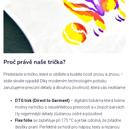
Proč právě naše trička?
Představte si tričko, které si oblíbíte a budete nosit znovu a znovu –
stále skvěle vypadá! Díky moderním technologiím potisku
zaručujeme precizní detaily a dlouhou životnost, která vás nezklame
DTG tisk (Direct to Garment)
– digitální tiskárna která tiskne
motivy na tričko s neuvěřitelnou přesností a v živých barvách.
I ty nejjemnější detaily zůstanou ostré a působivé.
Flex fólie
se zažehluje při 175 °C a je tak odolná, že zvládne
desítky praní. Perfektně se hodí pro nápisy, texty a řezanou