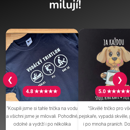
milují!
❮
❯
4.8 ★★★★★
5.0 ★★★★★
"Koupili jsme si tahle trička na vodu
"Skvělé tričko pro v
a všichni jsme je milovali. Pohodlné,
pejskaře, vypadá skvěle, 
odolné a vydrží i po několika
i po mnoha praních. Do