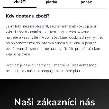
zboží?
platba
peněz
Kdy dostanu zboží?
Jakmile kliknete na objednat, začínáme makat! Pokud jste si
vybrali něco s vlastním potiskem, brzy se vám ozveme s
náhledem ke schválení. A co naše běžné kousky z dílny? Ty hned
po objednávce míří do výroby a během dvou dnů už jsou na
cestě k vám. Takže se ani nemusíte začít těšit, protože už skoro
klepou na dveře!
Rychlost je naše druhé jméno – manželka ji sice doma moc
neocení, ale v našem e-shopu je to zaručeně plus!
Naši zákazníci nás