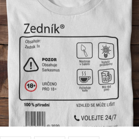
Příležitosti
Domácnost
Kolekce
Oblečení
Přihlášení