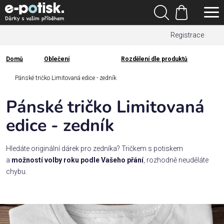
Přejít
Hledat
na
Nákupní
obsah
Registrace
košík
Den
otců
Domů
Oblečení
Rozdělení dle produktů
Domů
Kategorie
Pánské tričko Limitovaná edice - zedník
Pánské tričko Limitovaná
Dárek
pro
edice - zedník
Rodina
Hledáte originální dárek pro zedníka?
Tričkem s potiskem
/
a
možností volby roku podle Vašeho přání
, rozhodně neuděláte
Láska
chybu.
Povolání,
zájmy a
sport