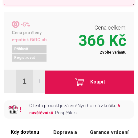
-5%
Cena celkem:
Cena pro členy
366 Kč
e-potisk GiftClub
Přihlásit
Zvolte variantu
Registrovat
Koupit
O tento produkt je zájem! Nyní ho má v košíku
6
návštěvníků
. Pospěšte si!
Kdy dostanu
Doprava a
Garance vrácení