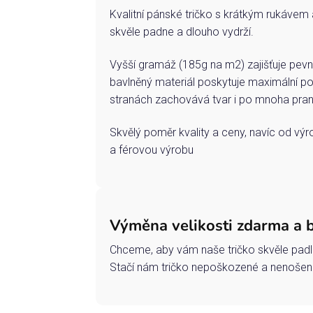
Kvalitní pánské tričko s krátkým rukávem 
skvěle padne a dlouho vydrží.
Vyšší gramáž (185g na m2) zajišťuje pevn
bavlněný materiál poskytuje maximální po
stranách zachovává tvar i po mnoha pran
Skvělý poměr kvality a ceny, navíc od vý
a férovou výrobu
Výměna velikosti zdarma a 
Chceme, aby vám naše tričko skvěle padl
Stačí nám tričko nepoškozené a nenošené