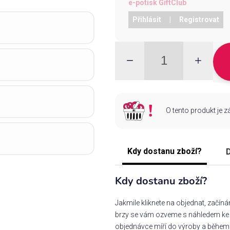
e-potisk GiftClub
Přihlásit
|
Registrovat
O tento produkt je 
Kdy dostanu zboží?
D
Kdy dostanu zboží?
Jakmile kliknete na objednat, začín
brzy se vám ozveme s náhledem ke s
objednávce míří do výroby a během 