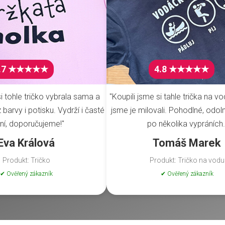
.7 ★★★★★
4.8 ★★★★★
i tohle tričko vybrala sama a
"Koupili jsme si tahle trička na vo
barvy i potisku. Vydrží i časté
jsme je milovali. Pohodlné, odoln
ní, doporučujeme!"
po několika vypráních.
Eva Králová
Tomáš Marek
Produkt: Tričko
Produkt: Tričko na vodu
✔ Ověřený zákazník
✔ Ověřený zákazník