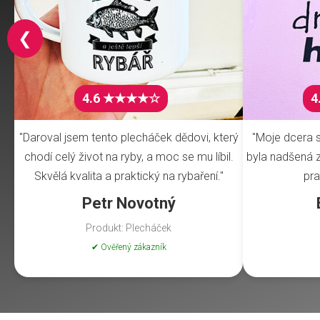
❮
4.6 ★★★★☆
4
"Daroval jsem tento plecháček dědovi, který
"Moje dcera s
chodí celý život na ryby, a moc se mu líbil.
byla nadšená z 
Skvělá kvalita a praktický na rybaření."
pra
Petr Novotný
Produkt: Plecháček
✔ Ověřený zákazník