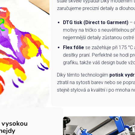
stále skvěle vypadá! Díky moderním 
zaručujeme precizní detaily a dlouho
DTG tisk (Direct to Garment)
– d
motivy na tričko s neuvěřitelnou př
nejjemnější detaily zůstanou ostré
Flex fólie
se zažehluje při 175 °C 
desítky praní. Perfektně se hodí pr
grafiku, takže váš design bude vždy
Díky těmto technologiím
potisk vydr
ztratil na sytosti barev nebo se popra
stejně stylová a kvalitní i po mnoha n
s vysokou
mejdy