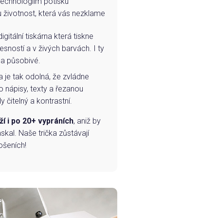
technologiím potisku
u životnost, která vás nezklame
igitální tiskárna která tiskne
esností a v živých barvách. I ty
 a působivé.
a je tak odolná, že zvládne
o nápisy, texty a řezanou
 čitelný a kontrastní.
ží i po 20+ vypráních
, aniž by
skal. Naše trička zůstávají
ošeních!