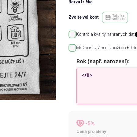
Barva trička
Tabulka
Zvolte velikost
velikostí
Kontrola kvality nahraných dat
Možnost vrácení zboží do 60 dn
Rok (např. narození):
-5%
Cena pro členy