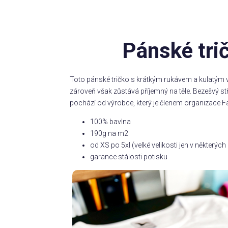
Pánské tri
Toto pánské tričko s krátkým rukávem a kulatým v
zároveň však zůstává příjemný na těle. Bezešvý s
pochází od výrobce, který je členem organizace Fa
100% bavlna
190g na m2
od XS po 5xl (velké velikosti jen v některý
garance stálosti potisku