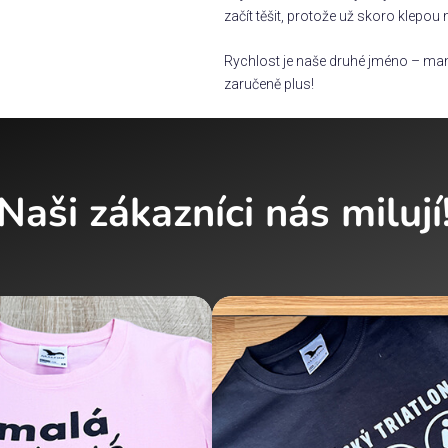
začít těšit, protože už skoro klepou 
Rychlost je naše druhé jméno – man
zaručeně plus!
Naši zákazníci nás milují