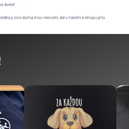
na dveře!
želka ji sice doma moc neocení, ale v našem e-shopu je to
!