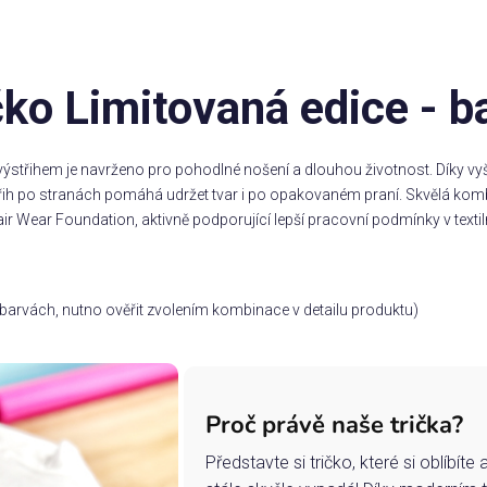
čko Limitovaná edice - b
ýstřihem je navrženo pro pohodlné nošení a dlouhou životnost. Díky vyšš
třih po stranách pomáhá udržet tvar i po opakovaném praní. Skvělá komb
ir Wear Foundation, aktivně podporující lepší pracovní podmínky v textil
ch barvách, nutno ověřit zvolením kombinace v detailu produktu)
Proč právě naše trička?
Představte si tričko, které si oblíbít