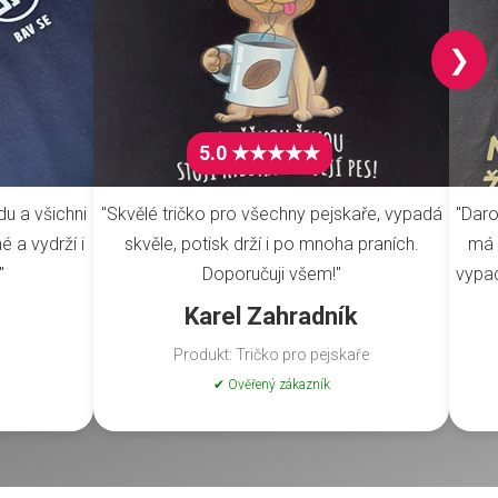
❯
5.0 ★★★★★
du a všichni
"Skvělé tričko pro všechny pejskaře, vypadá
"Daro
é a vydrží i
skvěle, potisk drží i po mnoha praních.
má 
"
Doporučuji všem!"
vypad
Karel Zahradník
Produkt: Tričko pro pejskaře
✔ Ověřený zákazník