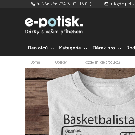
Přejít
📞 266 266 724 (9:00 - 15:00)
info@e-potis
na
obsah
Den otců
Kategorie
Dárek pro
Rod
Domů
Oblečení
Rozdělení dle produktů
Domů