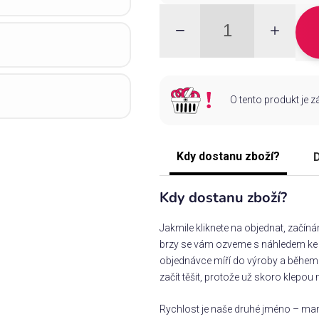
O tento produkt je 
Kdy dostanu zboží?
D
Kdy dostanu zboží?
Jakmile kliknete na objednat, začín
brzy se vám ozveme s náhledem ke s
objednávce míří do výroby a během 
začít těšit, protože už skoro klepou 
Rychlost je naše druhé jméno – man