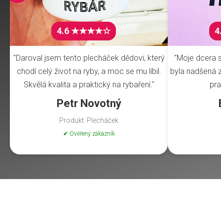
4.6 ★★★★☆
4
"Daroval jsem tento plecháček dědovi, který
"Moje dcera s
chodí celý život na ryby, a moc se mu líbil.
byla nadšená z 
Skvělá kvalita a praktický na rybaření."
pra
Petr Novotný
Produkt: Plecháček
✔ Ověřený zákazník