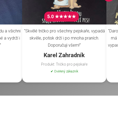
5.0 ★★★★★
du a všichni
"Skvělé tričko pro všechny pejskaře, vypadá
"Daro
é a vydrží i
skvěle, potisk drží i po mnoha praních.
má 
"
Doporučuji všem!"
vypad
Karel Zahradník
Produkt: Tričko pro pejskaře
✔ Ověřený zákazník