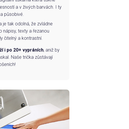
esností a v živých barvách. I ty
 a působivé.
a je tak odolná, že zvládne
o nápisy, texty a řezanou
 čitelný a kontrastní.
ží i po 20+ vypráních
, aniž by
skal. Naše trička zůstávají
ošeních!