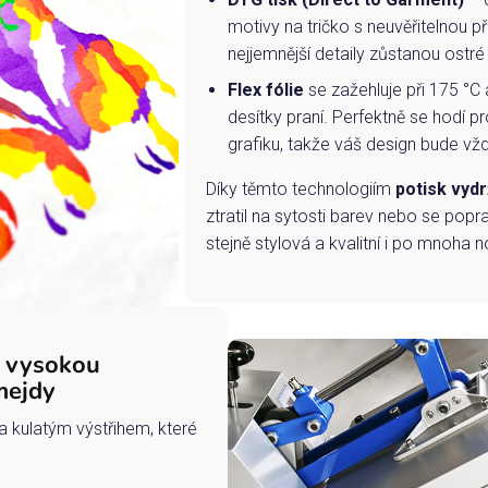
motivy na tričko s neuvěřitelnou př
nejjemnější detaily zůstanou ostré
Flex fólie
se zažehluje při 175 °C 
desítky praní. Perfektně se hodí pr
grafiku, takže váš design bude vždy
Díky těmto technologiím
potisk vydr
ztratil na sytosti barev nebo se popra
stejně stylová a kvalitní i po mnoha n
s vysokou
mejdy
a kulatým výstřihem, které