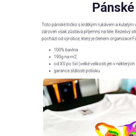
Pánské 
Toto pánské tričko s krátkým rukávem a kulatým v
zároveň však zůstává příjemný na těle. Bezešvý s
pochází od výrobce, který je členem organizace Fa
100% bavlna
190g na m2
od XS po 5xl (velké velikosti jen v některý
garance stálosti potisku