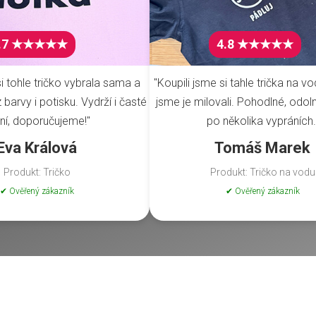
.7 ★★★★★
4.8 ★★★★★
i tohle tričko vybrala sama a
"Koupili jsme si tahle trička na vo
barvy i potisku. Vydrží i časté
jsme je milovali. Pohodlné, odoln
ní, doporučujeme!"
po několika vypráních.
Eva Králová
Tomáš Marek
Produkt: Tričko
Produkt: Tričko na vodu
✔ Ověřený zákazník
✔ Ověřený zákazník