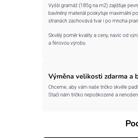
Vyšší gramáž (185g na m2) zajišťuje pevn
bavlněný materiál poskytuje maximální po
stranách zachovává tvar i po mnoha pran
Skvělý poměr kvality a ceny, navíc od vý
a férovou výrobu
Výměna velikosti zdarma a 
Chceme, aby vám naše tričko skvěle padl
Stačí nám tričko nepoškozené a nenošené
Pod