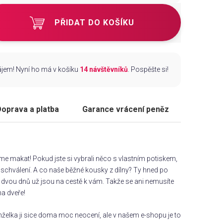
PŘIDAT DO KOŠÍKU
zájem! Nyní ho má v košíku
14 návštěvníků
. Pospěšte si!
oprava a platba
Garance vrácení peněz
áme makat! Pokud jste si vybrali něco s vlastním potiskem,
chválení. A co naše běžné kousky z dílny? Ty hned po
dvou dnů už jsou na cestě k vám. Takže se ani nemusíte
na dveře!
želka ji sice doma moc neocení, ale v našem e-shopu je to