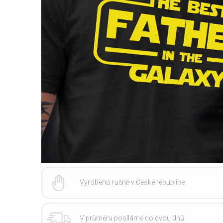
Vyrobeno ručně v České republice
V průměru posíláme do dvou dnů