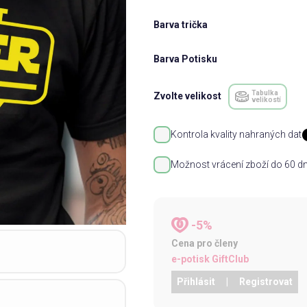
Barva trička
Barva Potisku
Tabulka
Zvolte velikost
velikostí
Kontrola kvality nahraných dat
Možnost vrácení zboží do 60 dn
-5%
Cena pro členy
e-potisk GiftClub
Přihlásit
|
Registrovat