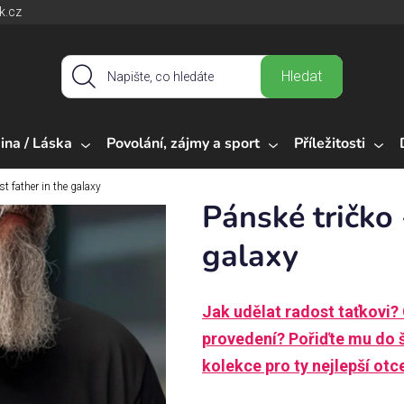
k.cz
Hledat
ina / Láska
Povolání, zájmy a sport
Příležitosti
st father in the galaxy
Pánské tričko 
galaxy
Jak udělat radost taťkovi?
provedení? Pořiďte mu do ša
kolekce pro ty nejlepší ot