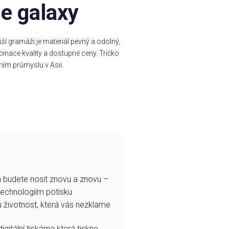
he galaxy
í gramáži je materiál pevný a odolný,
inace kvality a dostupné ceny. Tričko
ním průmyslu v Asii.
e a budete nosit znovu a znovu –
technologiím potisku
u životnost, která vás nezklame
igitální tiskárna která tiskne