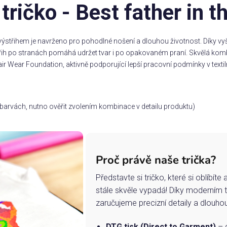
tričko - Best father in t
ýstřihem je navrženo pro pohodlné nošení a dlouhou životnost. Díky vyšš
třih po stranách pomáhá udržet tvar i po opakovaném praní. Skvělá komb
ir Wear Foundation, aktivně podporující lepší pracovní podmínky v textil
ch barvách, nutno ověřit zvolením kombinace v detailu produktu)
Proč právě naše trička?
Představte si tričko, které si oblíbít
stále skvěle vypadá! Díky moderním 
zaručujeme precizní detaily a dlouho
DTG tisk (Direct to Garment)
– d