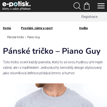
Přejít
Hledat
na
Nákupní
obsah
Registrace
košík
Den
otců
Domů
Povolání, zájmy a sport
Hudba
Domů
Kategorie
Pánské tričko – Piano Guy
Pánské tričko – Piano Guy
Dárek
pro
Toto tričko ocení každý pianista, který to se svou hudbou umí nejen
vážně, ale i s nadhledem. Jednoduchý černobílý design stylizovaný
Rodina
jako slovníková definice přidává šmrnc a humor.
/
Láska
Povolání,
zájmy a
sport