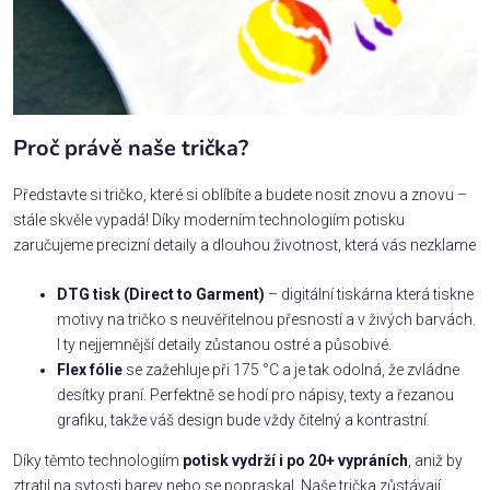
Proč právě naše trička?
Představte si tričko, které si oblíbíte a budete nosit znovu a znovu –
stále skvěle vypadá! Díky moderním technologiím potisku
zaručujeme precizní detaily a dlouhou životnost, která vás nezklame
DTG tisk (Direct to Garment)
– digitální tiskárna která tiskne
motivy na tričko s neuvěřitelnou přesností a v živých barvách.
I ty nejjemnější detaily zůstanou ostré a působivé.
Flex fólie
se zažehluje při 175 °C a je tak odolná, že zvládne
desítky praní. Perfektně se hodí pro nápisy, texty a řezanou
grafiku, takže váš design bude vždy čitelný a kontrastní.
Díky těmto technologiím
potisk vydrží i po 20+ vypráních
, aniž by
ztratil na sytosti barev nebo se popraskal. Naše trička zůstávají