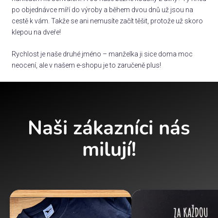
po objednávce míří do výroby a během dvou dnů už jsou na
cestě k vám. Takže se ani nemusíte začít těšit, protože už skoro
klepou na dveře!
Rychlost je naše druhé jméno – manželka ji sice doma moc
neocení, ale v našem e-shopu je to zaručeně plus!
Naši zákazníci nás
milují!