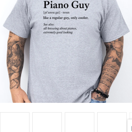
Příležitosti
Domácnost
Kolekce
Oblečení
Přihlášení