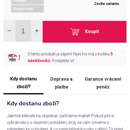
Přihlásit
Zvolte variantu
Registrovat
Koupit
O tento produkt je zájem! Nyní ho má v košíku
5
návštěvníků
. Pospěšte si!
Kdy dostanu
Doprava a
Garance vrácení
zboží?
platba
peněz
Kdy dostanu zboží?
Jakmile kliknete na objednat, začínáme makat! Pokud jste si
vybrali něco s vlastním potiskem, brzy se vám ozveme s
náhledem ke schválení. A co naše běžné kousky z dílny? Ty hned