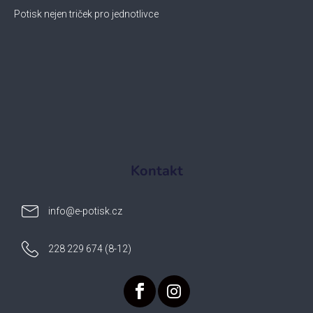
Potisk nejen triček pro jednotlivce
Kontakt
info
@
e-potisk.cz
228 229 674 (8-12)