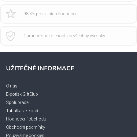
98,3% pozivitních hodnocení
Garance spokojenosti na všechny výrobky
Z
á
UŽITEČNÉ INFORMACE
p
a
t
O nás
í
E-potisk GiftClub
Spolupráce
Tabulka velikostí
Hodnocení obchodu
Obchodní podmínky
Používáme cookies