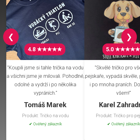
❮
❯
4.8 ★★★★★
5.0 ★★★★★
"Koupili jsme si tahle trička na vodu
"Skvělé tričko pro v
a všichni jsme je milovali. Pohodlné,
pejskaře, vypadá skvěle, 
odolné a vydrží i po několika
i po mnoha praních. Do
vypráních."
všem!"
Tomáš Marek
Karel Zahrad
Produkt: Tričko na vodu
Produkt: Tričko pro pe
✔ Ověřený zákazník
✔ Ověřený zákazník