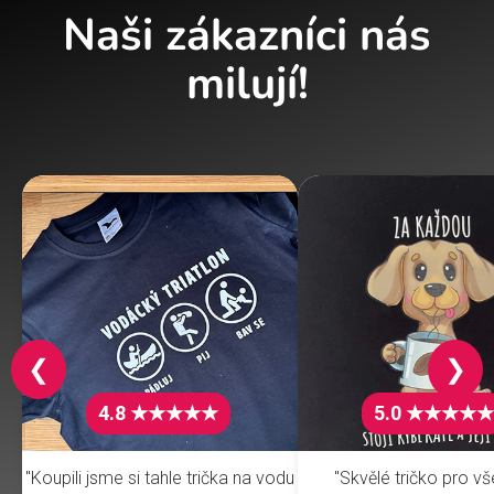
Naši zákazníci nás
milují!
❮
❯
4.8 ★★★★★
5.0 ★★★★★
"Koupili jsme si tahle trička na vodu
"Skvělé tričko pro v