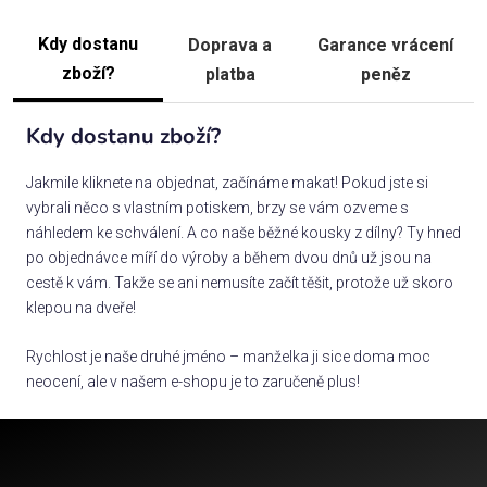
Kdy dostanu
Doprava a
Garance vrácení
zboží?
platba
peněz
Kdy dostanu zboží?
Jakmile kliknete na objednat, začínáme makat! Pokud jste si
vybrali něco s vlastním potiskem, brzy se vám ozveme s
náhledem ke schválení. A co naše běžné kousky z dílny? Ty hned
po objednávce míří do výroby a během dvou dnů už jsou na
cestě k vám. Takže se ani nemusíte začít těšit, protože už skoro
klepou na dveře!
Rychlost je naše druhé jméno – manželka ji sice doma moc
neocení, ale v našem e-shopu je to zaručeně plus!