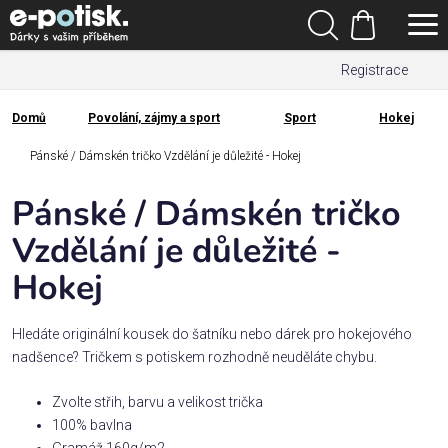
Přejít
Hledat
na
Nákupní
obsah
Registrace
košík
Den
otců
Domů
Povolání, zájmy a sport
Sport
Hokej
Domů
Kategorie
Pánské / Dámskén tričko Vzdělání je důležité - Hokej
Pánské / Dámskén tričko
Dárek
pro
Vzdělání je důležité -
Hokej
Rodina
/
Láska
Hledáte originální kousek do šatníku nebo dárek pro hokejového
nadšence? Tričkem s potiskem rozhodně neuděláte chybu.
Povolání,
Zvolte střih, barvu a velikost trička
zájmy a
100% bavlna
sport