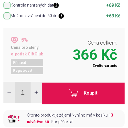
+69 Kč
Kontrola nahraných dat
+69 Kč
Možnost vrácení do 60 dní
-5%
Cena celkem:
Cena pro členy
366 Kč
e-potisk GiftClub
Přihlásit
Zvolte variantu
Registrovat
Koupit
O tento produkt je zájem! Nyní ho má v košíku
13
návštěvníků
. Pospěšte si!