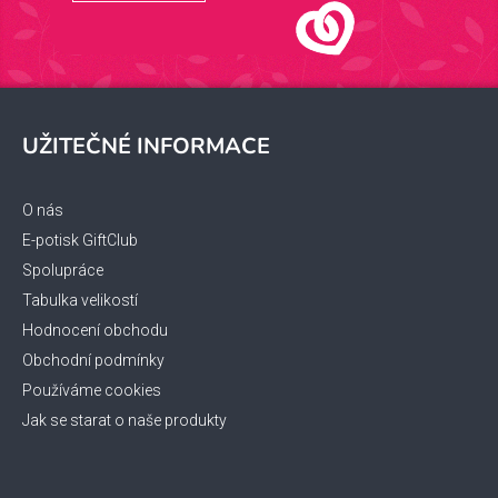
Z
á
UŽITEČNÉ INFORMACE
p
a
t
O nás
í
E-potisk GiftClub
Spolupráce
Tabulka velikostí
Hodnocení obchodu
Obchodní podmínky
Používáme cookies
Jak se starat o naše produkty