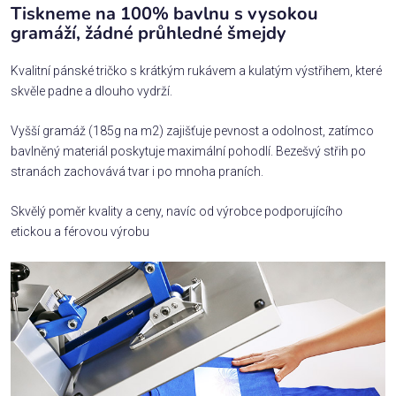
Tiskneme na 100% bavlnu s vysokou
gramáží, žádné průhledné šmejdy
Kvalitní pánské tričko s krátkým rukávem a kulatým výstřihem, které
skvěle padne a dlouho vydrží.
Vyšší gramáž (185g na m2) zajišťuje pevnost a odolnost, zatímco
bavlněný materiál poskytuje maximální pohodlí. Bezešvý střih po
stranách zachovává tvar i po mnoha praních.
Skvělý poměr kvality a ceny, navíc od výrobce podporujícího
etickou a férovou výrobu