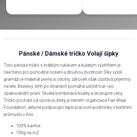
Pánské / Dámské tričko Volají šipky
Toto pánské tričko s krátkým rukávem a kulatým výstřihem je
navrženo pro pohodlné nošení a dlouhou životnost. Díky vyšší
gramáži je materiál pevný a odolný, zároveň však zůstává příjemný
na těle. Bezešvý střih po stranách pomáhá udržet tvar i po
opakovaném praní. Skvělá kombinace kvality a dostupné ceny.
Tričko pochází od výrobce, který je členem organizace Fair Wear
Foundation, aktivně podporující lepší pracovní podmínky v textilním
průmyslu v Asii.
100% bavlna
190g na m2