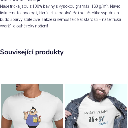
2
Naše trička jsou z 100% bavlny s vysokou gramáží 180 g/m
. Navíc
tiskneme technologií, která je tak odolná, že i po několika vypráních
budou barvy stále živé. Takže si nemusíte dělat starosti – naše trička
vydrží i dlouhé roky nošení!
Související produkty