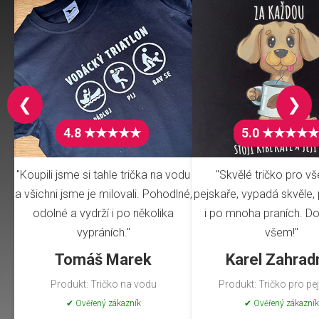
❮
❯
4.8 ★★★★★
5.0 ★★★★★
"Koupili jsme si tahle trička na vodu
"Skvělé tričko pro v
a všichni jsme je milovali. Pohodlné,
pejskaře, vypadá skvěle, 
odolné a vydrží i po několika
i po mnoha praních. Do
vypráních."
všem!"
Tomáš Marek
Karel Zahrad
Produkt: Tričko na vodu
Produkt: Tričko pro pe
✔ Ověřený zákazník
✔ Ověřený zákazník