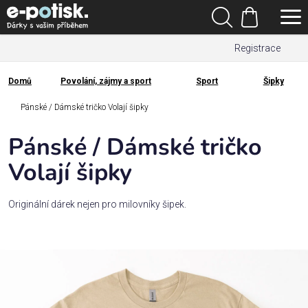
Přejít
Hledat
na
Nákupní
obsah
Registrace
košík
Den
otců
Domů
Povolání, zájmy a sport
Sport
Šipky
Domů
Kategorie
Pánské / Dámské tričko Volají šipky
Pánské / Dámské tričko
Dárek
pro
Volají šipky
Rodina
Originální dárek nejen pro milovníky šipek.
/
Láska
Povolání,
zájmy a
sport