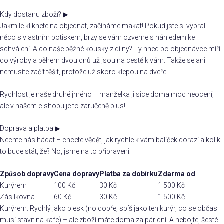
Kdy dostanu zboží?
▶
Jakmile kliknete na objednat, začínáme makat! Pokud jste si vybrali
něco s vlastním potiskem, brzy se vám ozveme s náhledem ke
schválení. A co naše běžné kousky z dílny? Ty hned po objednávce míří
do výroby a během dvou dnů už jsou na cestě k vám. Takže se ani
nemusíte začít těšit, protože už skoro klepou na dveře!
Rychlost je naše druhé jméno – manželka ji sice doma moc neocení,
ale v našem e-shopu je to zaručeně plus!
Doprava a platba
▶
Nechte nás hádat – chcete vědět, jak rychle k vám balíček dorazí a kolik
to bude stát, že? No, jsme na to připraveni:
Způsob dopravy
Cena dopravy
Platba za dobírku
Zdarma od
Kurýrem
100 Kč
30 Kč
1 500 Kč
Zásilkovna
60 Kč
30 Kč
1 500 Kč
Kurýrem: Rychlý jako blesk (no dobře, spíš jako ten kurýr, co se občas
musí stavit na kafe) – ale zboží máte doma za pár dní! A nebojte, šesté