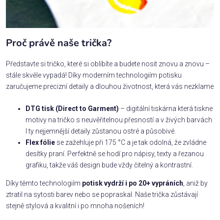
Proč právě naše trička?
Představte si tričko, které si oblíbíte a budete nosit znovu a znovu –
stále skvěle vypadá! Díky moderním technologiím potisku
zaručujeme precizní detaily a dlouhou životnost, která vás nezklame
DTG tisk (Direct to Garment)
– digitální tiskárna která tiskne
motivy na tričko s neuvěřitelnou přesností a v živých barvách.
I ty nejjemnější detaily zůstanou ostré a působivé.
Flex fólie
se zažehluje při 175 °C a je tak odolná, že zvládne
desítky praní. Perfektně se hodí pro nápisy, texty a řezanou
grafiku, takže váš design bude vždy čitelný a kontrastní.
Díky těmto technologiím
potisk vydrží i po 20+ vypráních
, aniž by
ztratil na sytosti barev nebo se popraskal. Naše trička zůstávají
stejně stylová a kvalitní i po mnoha nošeních!