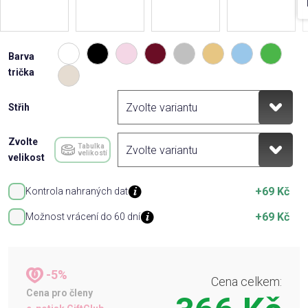
Barva
trička
Střih
Zvolte
Tabulka
velikostí
velikost
+69 Kč
Kontrola nahraných dat
+69 Kč
Možnost vrácení do 60 dní
-5%
Cena celkem:
Cena pro členy