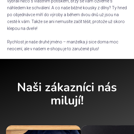
vybrali něco s vlastním potiskem, brzy se vám ozveme s
náhledem ke schválení. A co naše běžné kousky z dílny? Ty hned
po objednávce míří do výroby a během dvou dnů už jsou na
cestě k vám. Takže se ani nemusíte začít těšit, protože už skoro
klepou na dveře!
Rychlost je naše druhé jméno – manželka ji sice doma moc
neocení, ale v našem e-shopu je to zaručeně plus!
Naši zákazníci nás
milují!