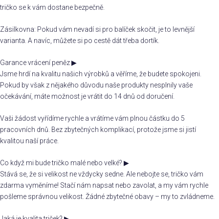
tričko se k vám dostane bezpečně.
Zásilkovna: Pokud vám nevadí si pro balíček skočit, je to levnější
varianta. A navíc, můžete si po cestě dát třeba dortík.
Garance vrácení peněz
▶
Jsme hrdí na kvalitu našich výrobků a věříme, že budete spokojeni.
Pokud by však z nějakého důvodu naše produkty nesplnily vaše
očekávání, máte možnost je vrátit do 14 dnů od doručení.
Vaši žádost vyřídíme rychle a vrátíme vám plnou částku do 5
pracovních dnů. Bez zbytečných komplikací, protože jsme si jistí
kvalitou naší práce.
Co když mi bude tričko malé nebo velké?
▶
Stává se, že si velikost ne vždycky sedne. Ale nebojte se, tričko vám
zdarma vyměníme! Stačí nám napsat nebo zavolat, a my vám rychle
pošleme správnou velikost. Žádné zbytečné obavy – my to zvládneme.
Jaká je kvalita triček?
▶