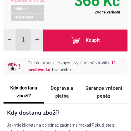
366 Kč
e-potisk GiftClub
Přihlásit
Zvolte variantu
Registrovat
Koupit
O tento produkt je zájem! Nyní ho má v košíku
11
návštěvníků
. Pospěšte si!
Kdy dostanu
Doprava a
Garance vrácení
zboží?
platba
peněz
Kdy dostanu zboží?
Jakmile kliknete na objednat, začínáme makat! Pokud jste si