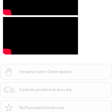
Vyrobeno ručně v České republice
V průměru posíláme do dvou dnů
98,3% pozivitních hodnocení