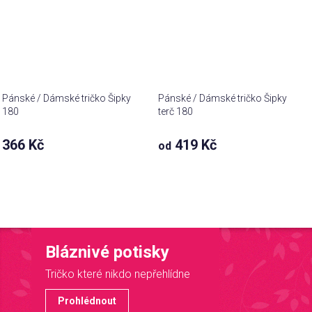
Pánské / Dámské tričko Šipky
Pánské / Dámské tričko Šipky
180
terč 180
366 Kč
419 Kč
od
Bláznivé potisky
Tričko které nikdo nepřehlídne
Prohlédnout