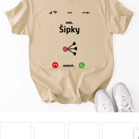
Příležitosti
Domácnost
Kolekce
Oblečení
Přihlášení