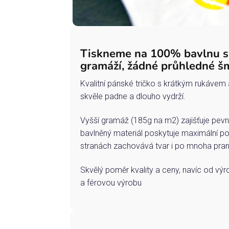
Tiskneme na 100% bavlnu 
gramáží, žádné průhledné š
Kvalitní pánské tričko s krátkým rukávem 
skvěle padne a dlouho vydrží.
Vyšší gramáž (185g na m2) zajišťuje pevn
bavlněný materiál poskytuje maximální po
stranách zachovává tvar i po mnoha pran
Skvělý poměr kvality a ceny, navíc od vý
a férovou výrobu