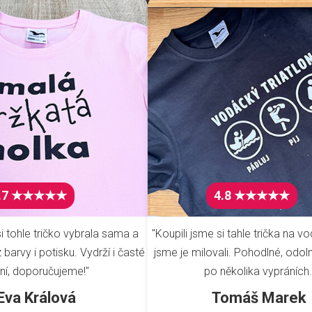
.7 ★★★★★
4.8 ★★★★★
i tohle tričko vybrala sama a
"Koupili jsme si tahle trička na vo
barvy i potisku. Vydrží i časté
jsme je milovali. Pohodlné, odoln
ní, doporučujeme!"
po několika vypráních.
Eva Králová
Tomáš Marek