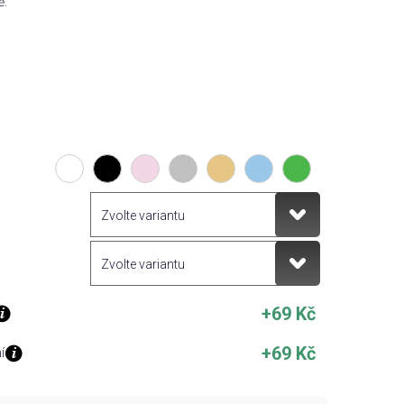
ě.
+69 Kč
+69 Kč
í