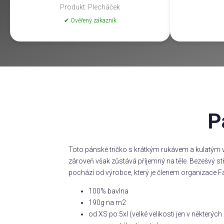
Produkt: Plecháček
✔ Ověřený zákazník
P
Toto pánské tričko s krátkým rukávem a kulatým v
zároveň však zůstává příjemný na těle. Bezešvý s
pochází od výrobce, který je členem organizace Fa
100% bavlna
190g na m2
od XS po 5xl (velké velikosti jen v některý