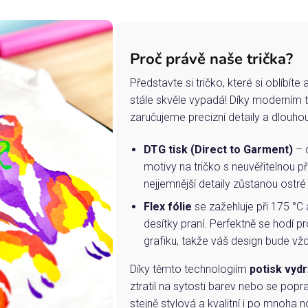
Proč právě naše trička?
Představte si tričko, které si oblíbít
stále skvěle vypadá! Díky moderním 
zaručujeme precizní detaily a dlouho
DTG tisk (Direct to Garment)
– d
motivy na tričko s neuvěřitelnou př
nejjemnější detaily zůstanou ostré
Flex fólie
se zažehluje při 175 °C 
desítky praní. Perfektně se hodí pr
grafiku, takže váš design bude vždy
Díky těmto technologiím
potisk vydr
ztratil na sytosti barev nebo se popra
stejně stylová a kvalitní i po mnoha n