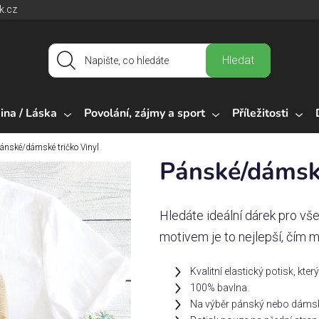
k.cz
Hledat
ina / Láska
Povolání, zájmy a sport
Příležitosti
ánské/dámské tričko Vinyl
Pánské/dámské
Hledáte ideální dárek pro vš
motivem je to nejlepší, čím m
Kvalitní elastický potisk, kter
100% bavlna.
Na výběr pánský nebo dámsk