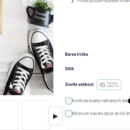
Potisk pouze na přední stran
Barva trička
Střih
Tabulka
Zvolte velikost
velikostí
Kontrola kvality nahraných dat
Možnost vrácení zboží do 60 dn
▶