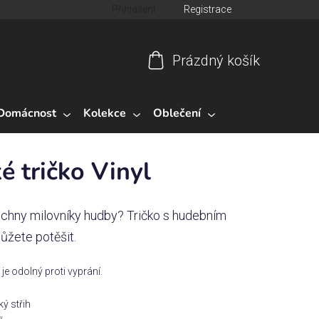
Přihlášení
Registrace
Prázdný košík
Nákupní
košík
Domácnost
Kolekce
Oblečení
 tričko Vinyl
echny milovníky hudby? Tričko s hudebním
ůžete potěšit.
ý je odolný proti vyprání.
ý střih