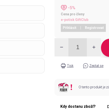
-5%
Cena pro členy
e-potisk GiftClub
Přihlásit
|
Registrovat
Tisk
Zeptat se
O tento produkt je 
Kdy dostanu zboží?
D