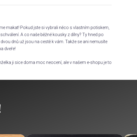
áme makat! Pokud jste si vybrali něco s vlastním potiskem,
chválení. A co naše běžné kousky z dílny? Ty hned po
dvou dnů už jsou na cestě k vám. Takže se ani nemusíte
na dveře!
želka ji sice doma moc neocení, ale v našem e-shopu je to
!