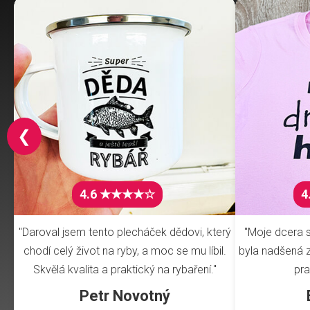
❮
4.6 ★★★★☆
4
"Daroval jsem tento plecháček dědovi, který
"Moje dcera s
chodí celý život na ryby, a moc se mu líbil.
byla nadšená z 
Skvělá kvalita a praktický na rybaření."
pra
Petr Novotný