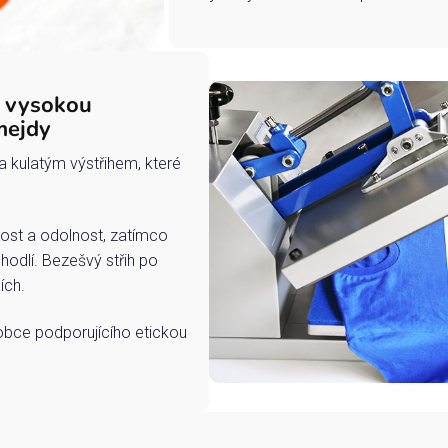
s vysokou
mejdy
a kulatým výstřihem, které
ost a odolnost, zatímco
hodlí. Bezešvý střih po
ích.
robce podporujícího etickou