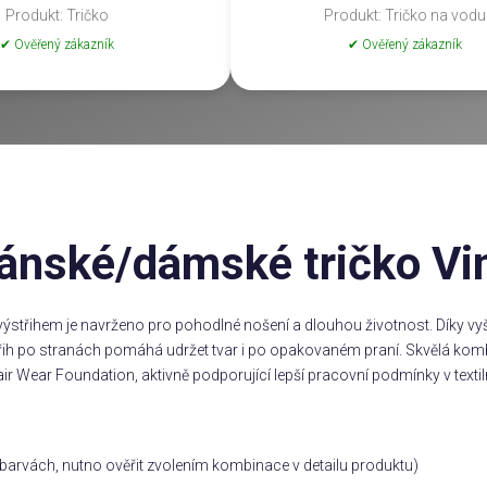
Produkt: Tričko
Produkt: Tričko na vodu
✔ Ověřený zákazník
✔ Ověřený zákazník
ánské/dámské tričko Vi
ýstřihem je navrženo pro pohodlné nošení a dlouhou životnost. Díky vyšš
třih po stranách pomáhá udržet tvar i po opakovaném praní. Skvělá komb
ir Wear Foundation, aktivně podporující lepší pracovní podmínky v textil
ch barvách, nutno ověřit zvolením kombinace v detailu produktu)