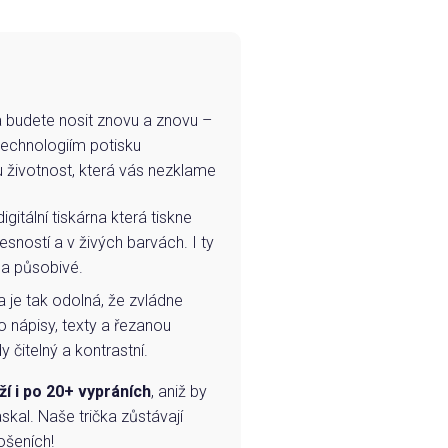
e a budete nosit znovu a znovu –
technologiím potisku
u životnost, která vás nezklame
igitální tiskárna která tiskne
esností a v živých barvách. I ty
 a působivé.
a je tak odolná, že zvládne
o nápisy, texty a řezanou
 čitelný a kontrastní.
ží i po 20+ vypráních
, aniž by
skal. Naše trička zůstávají
ošeních!