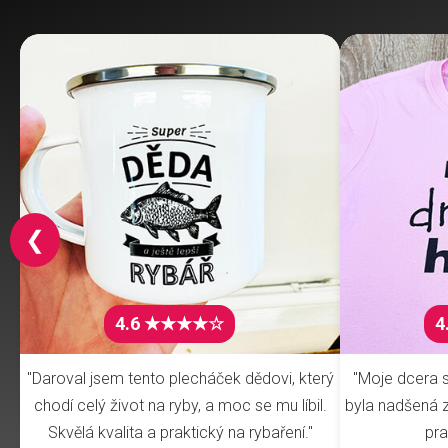
❮
4.6 ★★★★☆
4
"Daroval jsem tento plecháček dědovi, který
"Moje dcera s
chodí celý život na ryby, a moc se mu líbil.
byla nadšená z 
Skvělá kvalita a praktický na rybaření."
pra