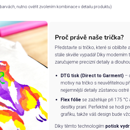
ch barvách, nutno ověřit zvolením kombinace v detailu produktu)
Proč právě naše trička?
Představte si tričko, které si oblíbít
stále skvěle vypadá! Díky moderním 
zaručujeme precizní detaily a dlouho
DTG tisk (Direct to Garment)
– d
motivy na tričko s neuvěřitelnou př
nejjemnější detaily zůstanou ostré
Flex fólie
se zažehluje při 175 °C 
desítky praní. Perfektně se hodí pr
grafiku, takže váš design bude vždy
Díky těmto technologiím
potisk vydr