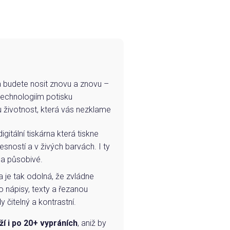
e a budete nosit znovu a znovu –
technologiím potisku
u životnost, která vás nezklame
igitální tiskárna která tiskne
esností a v živých barvách. I ty
 a působivé.
a je tak odolná, že zvládne
o nápisy, texty a řezanou
 čitelný a kontrastní.
ží i po 20+ vypráních
, aniž by