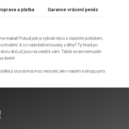
oprava a platba
Garance vrácení peněz
áme makat! Pokud jste si vybrali něco s vlastním potiskem,
chválení. A co naše běžné kousky z dílny? Ty hned po
dvou dnů už jsou na cestě k vám. Takže se ani nemusíte
na dveře!
želka ji sice doma moc neocení, ale v našem e-shopu je to
!