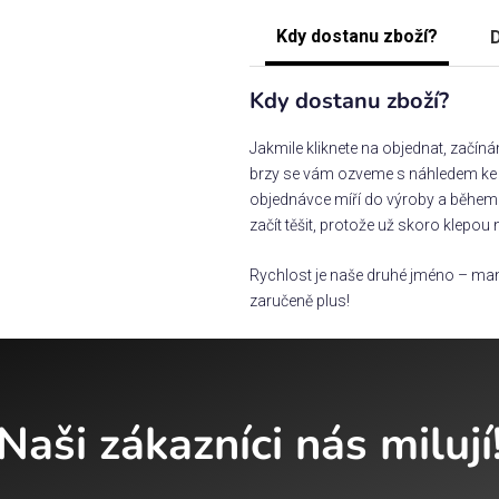
Kdy dostanu zboží?
D
Kdy dostanu zboží?
Jakmile kliknete na objednat, začín
brzy se vám ozveme s náhledem ke s
objednávce míří do výroby a během 
začít těšit, protože už skoro klepou 
Rychlost je naše druhé jméno – man
zaručeně plus!
Naši zákazníci nás milují