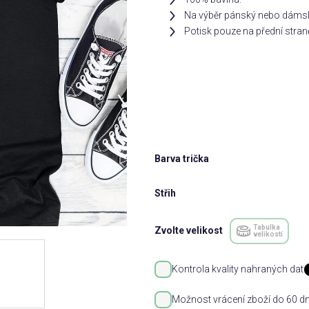
Na výběr pánský nebo dámsk
Potisk pouze na přední stran
Barva trička
Střih
Tabulka
Zvolte velikost
velikostí
Kontrola kvality nahraných dat
Možnost vrácení zboží do 60 dn