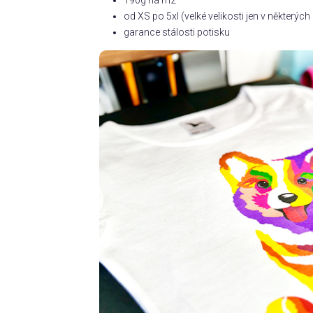
190g na m2
od XS po 5xl (velké velikosti jen v některý
garance stálosti potisku