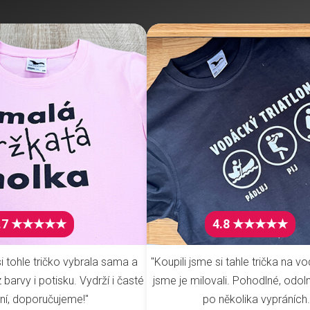
.7 ★★★★★
4.8 ★★★★★
i tohle tričko vybrala sama a
"Koupili jsme si tahle trička na vo
barvy i potisku. Vydrží i časté
jsme je milovali. Pohodlné, odoln
ní, doporučujeme!"
po několika vypráních.