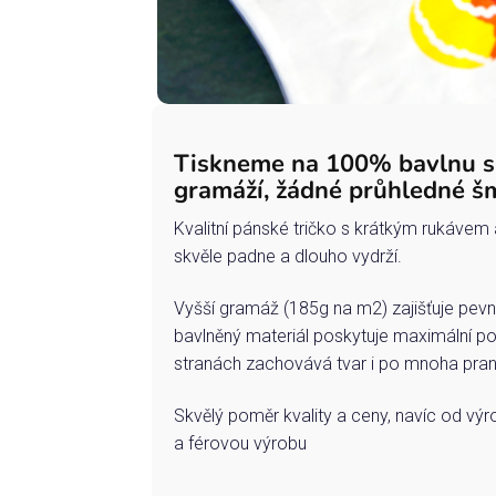
Tiskneme na 100% bavlnu 
gramáží, žádné průhledné š
Kvalitní pánské tričko s krátkým rukávem 
skvěle padne a dlouho vydrží.
Vyšší gramáž (185g na m2) zajišťuje pevn
bavlněný materiál poskytuje maximální po
stranách zachovává tvar i po mnoha pran
Skvělý poměr kvality a ceny, navíc od vý
a férovou výrobu