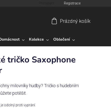
Přihlášení
Registrace
Prázdný košík
Nákupní
košík
Domácnost
Kolekce
Oblečení
é tričko Saxophone
r
echny milovníky hudby? Tričko s hudebním
ůžete potěšit.
ý je odolný proti vyprání.