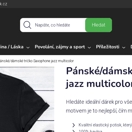
k.cz
Hledat
ina / Láska
Povolání, zájmy a sport
Příležitosti
ánské/dámské tričko Saxophone jazz multicolor
Pánské/dámsk
jazz multicolo
Hledáte ideální dárek pro vš
motivem je to nejlepší, čím m
Kvalitní elastický potisk, kter
100% bavlna.