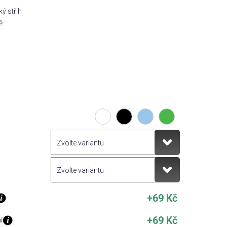
ý střih
ě.
+69 Kč
+69 Kč
í