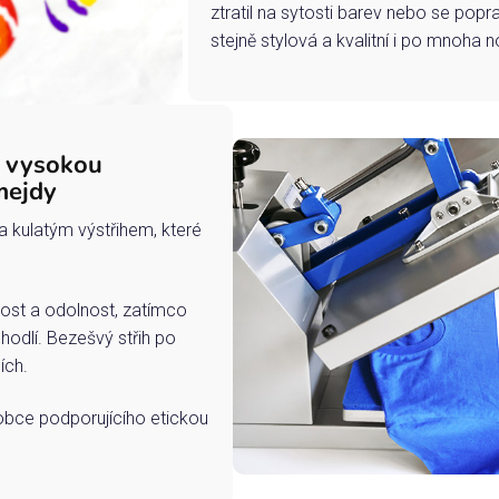
ztratil na sytosti barev nebo se popra
stejně stylová a kvalitní i po mnoha n
s vysokou
mejdy
a kulatým výstřihem, které
ost a odolnost, zatímco
hodlí. Bezešvý střih po
ích.
robce podporujícího etickou