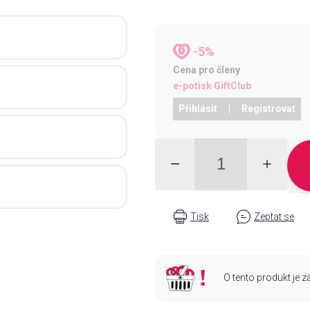
-5%
Cena pro členy
e-potisk GiftClub
Přihlásit
|
Registrovat
Tisk
Zeptat se
O tento produkt je 