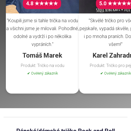
4.8 ★★★★★
5.0 ★★★★★
"Koupili jsme si tahle trička na vodu
"Skvělé tričko pro v
a všichni jsme je milovali. Pohodlné,
pejskaře, vypadá skvěle, 
odolné a vydrží i po několika
i po mnoha praních. Do
vypráních."
všem!"
Tomáš Marek
Karel Zahrad
Produkt: Tričko na vodu
Produkt: Tričko pro pe
✔ Ověřený zákazník
✔ Ověřený zákazník
Pánské/dámské tričko Rock and Roll