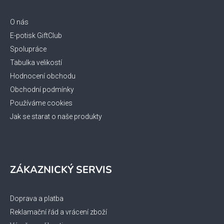
a
t
O nás
í
E-potisk GiftClub
Spolupráce
Tabulka velikostí
Hodnocení obchodu
Obchodní podmínky
Používáme cookies
Jak se starat o naše produkty
ZÁKAZNICKÝ SERVIS
Doprava a platba
Reklamační řád a vrácení zboží