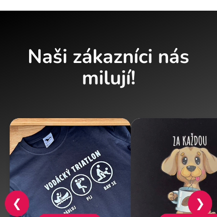
Naši zákazníci nás
milují!
❮
❯