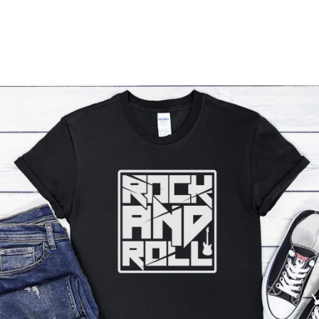
Příležitosti
Domácnost
Kolekce
Oblečení
Přihlášení