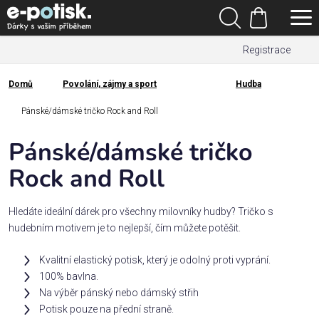
Přejít
Hledat
na
Nákupní
obsah
Registrace
košík
Den
otců
Domů
Povolání, zájmy a sport
Hudba
Domů
Kategorie
Pánské/dámské tričko Rock and Roll
Pánské/dámské tričko
Dárek
pro
Rock and Roll
Rodina
Hledáte ideální dárek pro všechny milovníky hudby? Tričko s
/
hudebním motivem je to nejlepší, čím můžete potěšit.
Láska
Kvalitní elastický potisk, který je odolný proti vyprání.
100% bavlna.
Povolání,
Na výběr pánský nebo dámský střih
zájmy a
sport
Potisk pouze na přední straně.