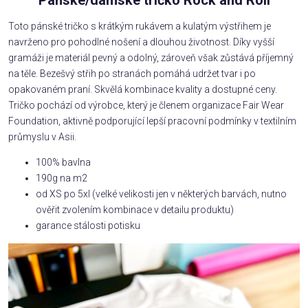
Toto pánské tričko s krátkým rukávem a kulatým výstřihem je
navrženo pro pohodlné nošení a dlouhou životnost. Díky vyšší
gramáži je materiál pevný a odolný, zároveň však zůstává příjemný
na těle. Bezešvý střih po stranách pomáhá udržet tvar i po
opakovaném praní. Skvělá kombinace kvality a dostupné ceny.
Tričko pochází od výrobce, který je členem organizace Fair Wear
Foundation, aktivně podporující lepší pracovní podmínky v textilním
průmyslu v Asii.
100% bavlna
190g na m2
od XS po 5xl (velké velikosti jen v některých barvách, nutno
ověřit zvolením kombinace v detailu produktu)
garance stálosti potisku