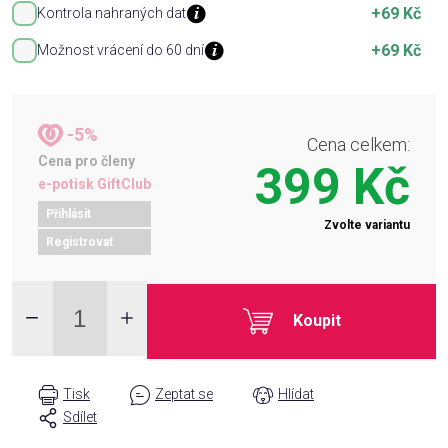
+69 Kč
Kontrola nahraných dat
+69 Kč
Možnost vrácení do 60 dní
-5%
Cena celkem:
Cena pro členy
399 Kč
e-potisk GiftClub
Přihlásit
Zvolte variantu
Registrovat
Koupit
Tisk
Zeptat se
Hlídat
Sdílet