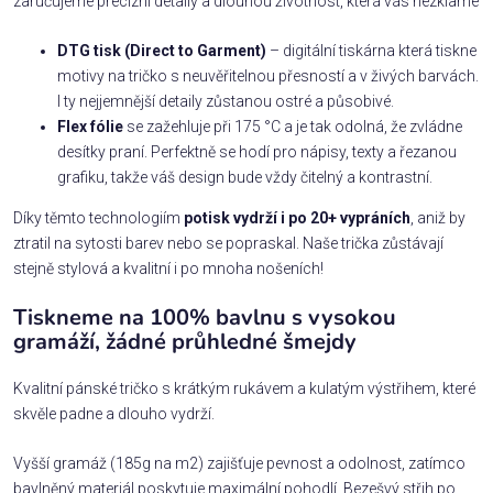
zaručujeme precizní detaily a dlouhou životnost, která vás nezklame
DTG tisk (Direct to Garment)
– digitální tiskárna která tiskne
motivy na tričko s neuvěřitelnou přesností a v živých barvách.
I ty nejjemnější detaily zůstanou ostré a působivé.
Flex fólie
se zažehluje při 175 °C a je tak odolná, že zvládne
desítky praní. Perfektně se hodí pro nápisy, texty a řezanou
grafiku, takže váš design bude vždy čitelný a kontrastní.
Díky těmto technologiím
potisk vydrží i po 20+ vypráních
, aniž by
ztratil na sytosti barev nebo se popraskal. Naše trička zůstávají
stejně stylová a kvalitní i po mnoha nošeních!
Tiskneme na 100% bavlnu s vysokou
gramáží, žádné průhledné šmejdy
Kvalitní pánské tričko s krátkým rukávem a kulatým výstřihem, které
skvěle padne a dlouho vydrží.
Vyšší gramáž (185g na m2) zajišťuje pevnost a odolnost, zatímco
bavlněný materiál poskytuje maximální pohodlí. Bezešvý střih po