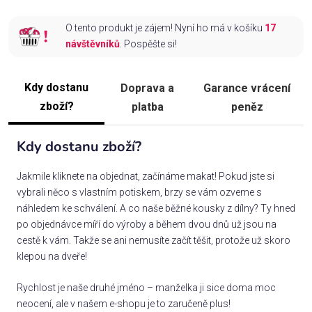
O tento produkt je zájem! Nyní ho má v košíku
17
návštěvníků
. Pospěšte si!
Kdy dostanu
Doprava a
Garance vrácení
zboží?
platba
peněz
Kdy dostanu zboží?
Jakmile kliknete na objednat, začínáme makat! Pokud jste si
vybrali něco s vlastním potiskem, brzy se vám ozveme s
náhledem ke schválení. A co naše běžné kousky z dílny? Ty hned
po objednávce míří do výroby a během dvou dnů už jsou na
cestě k vám. Takže se ani nemusíte začít těšit, protože už skoro
klepou na dveře!
Rychlost je naše druhé jméno – manželka ji sice doma moc
neocení, ale v našem e-shopu je to zaručeně plus!