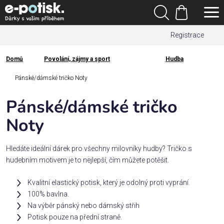
Přejít
Hledat
na
Nákupní
obsah
Registrace
košík
Den
otců
Domů
Povolání, zájmy a sport
Hudba
Domů
Kategorie
Pánské/dámské tričko Noty
Pánské/dámské tričko
Dárek
pro
Noty
Rodina
Hledáte ideální dárek pro všechny milovníky hudby? Tričko s
/
hudebním motivem je to nejlepší, čím můžete potěšit.
Láska
Kvalitní elastický potisk, který je odolný proti vyprání.
100% bavlna.
Povolání,
Na výběr pánský nebo dámský střih
zájmy a
sport
Potisk pouze na přední straně.