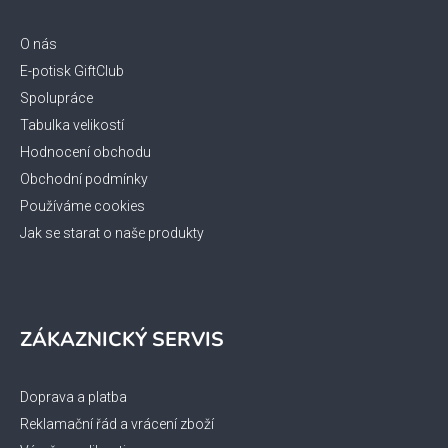
a
t
O nás
í
E-potisk GiftClub
Spolupráce
Tabulka velikostí
Hodnocení obchodu
Obchodní podmínky
Používáme cookies
Jak se starat o naše produkty
ZÁKAZNICKÝ SERVIS
Doprava a platba
Reklamační řád a vrácení zboží