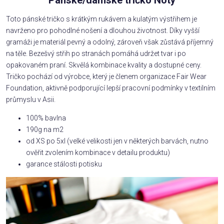
Toto pánské tričko s krátkým rukávem a kulatým výstřihem je
navrženo pro pohodlné nošení a dlouhou životnost. Díky vyšší
gramáži je materiál pevný a odolný, zároveň však zůstává příjemný
na těle. Bezešvý střih po stranách pomáhá udržet tvar i po
opakovaném praní. Skvělá kombinace kvality a dostupné ceny.
Tričko pochází od výrobce, který je členem organizace Fair Wear
Foundation, aktivně podporující lepší pracovní podmínky v textilním
průmyslu v Asii.
100% bavlna
190g na m2
od XS po 5xl (velké velikosti jen v některých barvách, nutno
ověřit zvolením kombinace v detailu produktu)
garance stálosti potisku