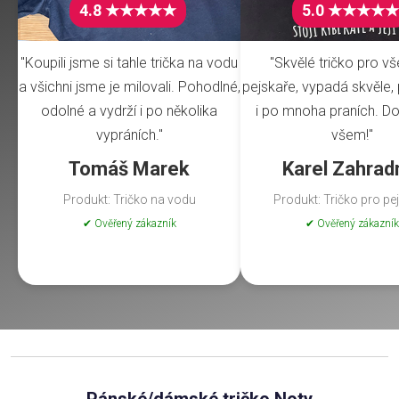
4.8 ★★★★★
5.0 ★★★★★
"Koupili jsme si tahle trička na vodu
"Skvělé tričko pro v
a všichni jsme je milovali. Pohodlné,
pejskaře, vypadá skvěle, 
odolné a vydrží i po několika
i po mnoha praních. Do
vypráních."
všem!"
Tomáš Marek
Karel Zahrad
Produkt: Tričko na vodu
Produkt: Tričko pro pe
✔ Ověřený zákazník
✔ Ověřený zákazník
Pánské/dámské tričko Noty