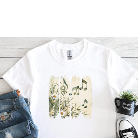
Příležitosti
Domácnost
Kolekce
Oblečení
Přihlášení