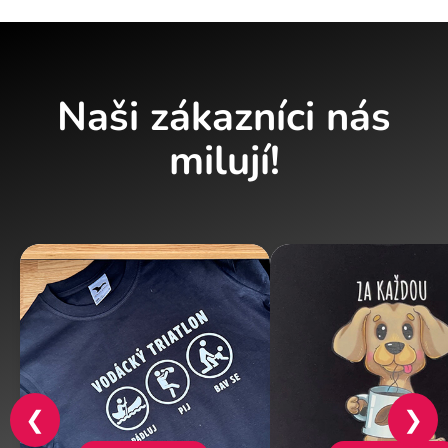
Naši zákazníci nás
milují!
❮
❯