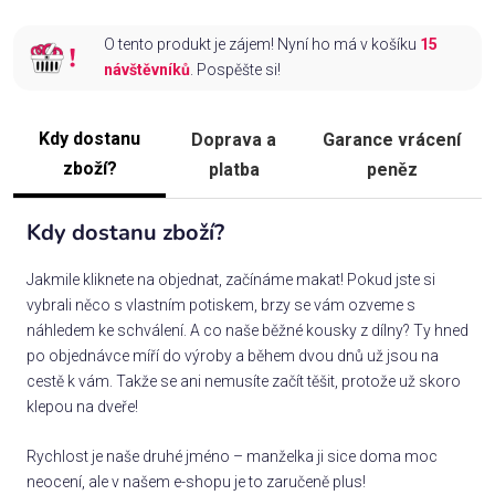
O tento produkt je zájem! Nyní ho má v košíku
15
návštěvníků
. Pospěšte si!
Kdy dostanu
Doprava a
Garance vrácení
zboží?
platba
peněz
Kdy dostanu zboží?
Jakmile kliknete na objednat, začínáme makat! Pokud jste si
vybrali něco s vlastním potiskem, brzy se vám ozveme s
náhledem ke schválení. A co naše běžné kousky z dílny? Ty hned
po objednávce míří do výroby a během dvou dnů už jsou na
cestě k vám. Takže se ani nemusíte začít těšit, protože už skoro
klepou na dveře!
Rychlost je naše druhé jméno – manželka ji sice doma moc
neocení, ale v našem e-shopu je to zaručeně plus!