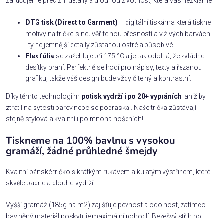
zaručujeme precizní detaily a dlouhou životnost, která vás nezklame
DTG tisk (Direct to Garment)
– digitální tiskárna která tiskne
motivy na tričko s neuvěřitelnou přesností a v živých barvách.
I ty nejjemnější detaily zůstanou ostré a působivé.
Flex fólie
se zažehluje při 175 °C a je tak odolná, že zvládne
desítky praní. Perfektně se hodí pro nápisy, texty a řezanou
grafiku, takže váš design bude vždy čitelný a kontrastní.
Díky těmto technologiím
potisk vydrží i po 20+ vypráních
, aniž by
ztratil na sytosti barev nebo se popraskal. Naše trička zůstávají
stejně stylová a kvalitní i po mnoha nošeních!
Tiskneme na 100% bavlnu s vysokou
gramáží, žádné průhledné šmejdy
Kvalitní pánské tričko s krátkým rukávem a kulatým výstřihem, které
skvěle padne a dlouho vydrží.
Vyšší gramáž (185g na m2) zajišťuje pevnost a odolnost, zatímco
bavlněný materiál poskytuje maximální pohodlí. Bezešvý střih po