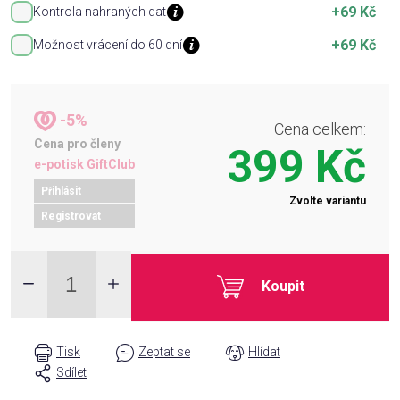
+69 Kč
Kontrola nahraných dat
+69 Kč
Možnost vrácení do 60 dní
-5%
Cena celkem:
Cena pro členy
399 Kč
e-potisk GiftClub
Přihlásit
Zvolte variantu
Registrovat
Koupit
Tisk
Zeptat se
Hlídat
Sdílet