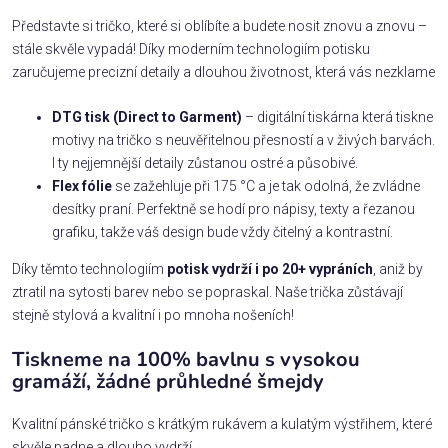
Představte si tričko, které si oblíbíte a budete nosit znovu a znovu –
stále skvěle vypadá! Díky moderním technologiím potisku
zaručujeme precizní detaily a dlouhou životnost, která vás nezklame
DTG tisk (Direct to Garment)
– digitální tiskárna která tiskne
motivy na tričko s neuvěřitelnou přesností a v živých barvách.
I ty nejjemnější detaily zůstanou ostré a působivé.
Flex fólie
se zažehluje při 175 °C a je tak odolná, že zvládne
desítky praní. Perfektně se hodí pro nápisy, texty a řezanou
grafiku, takže váš design bude vždy čitelný a kontrastní.
Díky těmto technologiím
potisk vydrží i po 20+ vypráních
, aniž by
ztratil na sytosti barev nebo se popraskal. Naše trička zůstávají
stejně stylová a kvalitní i po mnoha nošeních!
Tiskneme na 100% bavlnu s vysokou
gramáží, žádné průhledné šmejdy
Kvalitní pánské tričko s krátkým rukávem a kulatým výstřihem, které
skvěle padne a dlouho vydrží.