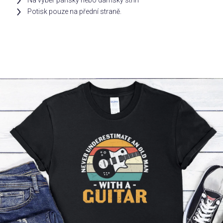
Na výběr pánský nebo dámský střih
Potisk pouze na přední straně.
Příležitosti
Domácnost
Kolekce
Oblečení
Přihlášení