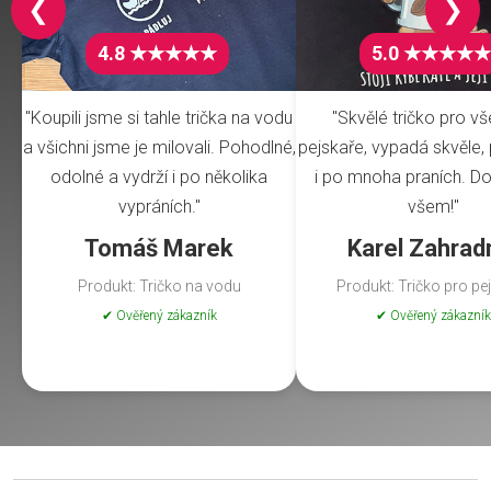
❮
❯
4.8 ★★★★★
5.0 ★★★★★
"Koupili jsme si tahle trička na vodu
"Skvělé tričko pro v
a všichni jsme je milovali. Pohodlné,
pejskaře, vypadá skvěle, 
odolné a vydrží i po několika
i po mnoha praních. Do
vypráních."
všem!"
Tomáš Marek
Karel Zahrad
Produkt: Tričko na vodu
Produkt: Tričko pro pe
✔ Ověřený zákazník
✔ Ověřený zákazník