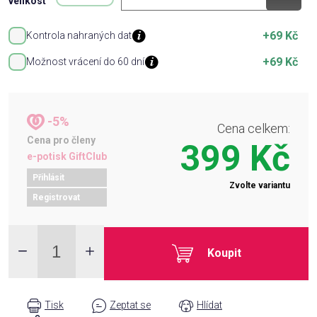
velikost
+69 Kč
Kontrola nahraných dat
+69 Kč
Možnost vrácení do 60 dní
-5%
Cena celkem:
Cena pro členy
399 Kč
e-potisk GiftClub
Přihlásit
Zvolte variantu
Registrovat
Koupit
Tisk
Zeptat se
Hlídat