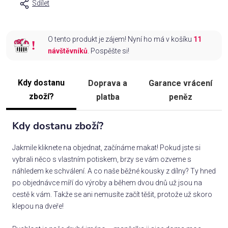
Sdílet
O tento produkt je zájem! Nyní ho má v košíku
11
návštěvníků
. Pospěšte si!
Kdy dostanu
Doprava a
Garance vrácení
zboží?
platba
peněz
Kdy dostanu zboží?
Jakmile kliknete na objednat, začínáme makat! Pokud jste si
vybrali něco s vlastním potiskem, brzy se vám ozveme s
náhledem ke schválení. A co naše běžné kousky z dílny? Ty hned
po objednávce míří do výroby a během dvou dnů už jsou na
cestě k vám. Takže se ani nemusíte začít těšit, protože už skoro
klepou na dveře!