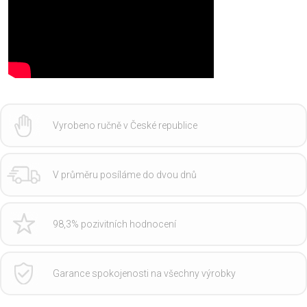
Vyrobeno ručně v České republice
V průměru posíláme do dvou dnů
98,3% pozivitních hodnocení
Garance spokojenosti na všechny výrobky