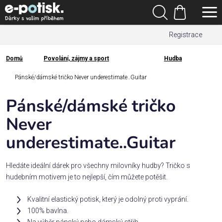
Přejít
Hledat
na
Nákupní
obsah
Registrace
košík
Den
otců
Domů
Povolání, zájmy a sport
Hudba
Domů
Kategorie
Pánské/dámské tričko Never underestimate..Guitar
Pánské/dámské tričko
Dárek
pro
Never
underestimate..Guitar
Rodina
/
Láska
Hledáte ideální dárek pro všechny milovníky hudby? Tričko s
hudebním motivem je to nejlepší, čím můžete potěšit.
Povolání,
Kvalitní elastický potisk, který je odolný proti vyprání.
zájmy a
100% bavlna.
sport