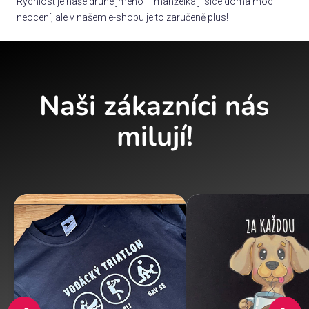
Rychlost je naše druhé jméno – manželka ji sice doma moc
neocení, ale v našem e-shopu je to zaručeně plus!
Naši zákazníci nás
milují!