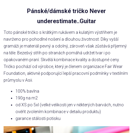
Pánské/dámské tričko Never
underestimate..Guitar
Toto pánské tričko s krátkým rukávem a kulatým výstřihem je
navrženo pro pohodlné nošení a dlouhou životnost. Díky vyšší
gramáži je materiál pevný a odolný, zároveň však zůstává příjemný
na těle. Bezešvý střih po stranách pomáhá udržet tvar i po
opakovaném praní. Skvělá kombinace kvality a dostupné ceny.
Tričko pochází od výrobce, který je členem organizace Fair Wear
Foundation, aktivně podporující lepší pracovní podmínky v textilním
průmyslu v Asii.
100% bavlna
190g na m2
od XS po 5xl (velké velikosti jen v některých barvách, nutno
ověřit zvolením kombinace v detailu produktu)
garance stálosti potisku