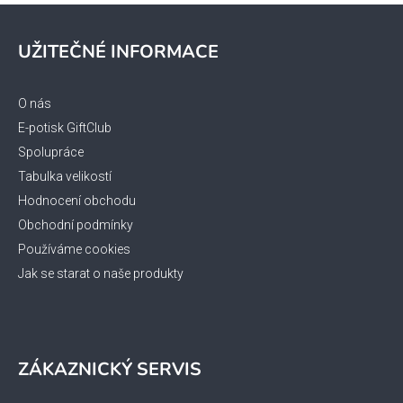
Z
á
UŽITEČNÉ INFORMACE
p
a
t
O nás
í
E-potisk GiftClub
Spolupráce
Tabulka velikostí
Hodnocení obchodu
Obchodní podmínky
Používáme cookies
Jak se starat o naše produkty
ZÁKAZNICKÝ SERVIS