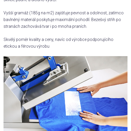
Vyšší gramáž (185g na m2) zajišťuje pevnost a odolnost, zatímco
bavlněný materiál poskytuje maximální pohodlí. Bezešvý střih po
stranách zachovává tvar i po mnoha praních.
Skvělý poměr kvality a ceny, navíc od výrobce podporujícího
etickou a férovou výrobu