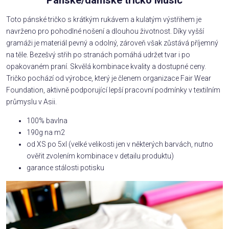
Pánské/dámské tričko Music
Toto pánské tričko s krátkým rukávem a kulatým výstřihem je
navrženo pro pohodlné nošení a dlouhou životnost. Díky vyšší
gramáži je materiál pevný a odolný, zároveň však zůstává příjemný
na těle. Bezešvý střih po stranách pomáhá udržet tvar i po
opakovaném praní. Skvělá kombinace kvality a dostupné ceny.
Tričko pochází od výrobce, který je členem organizace Fair Wear
Foundation, aktivně podporující lepší pracovní podmínky v textilním
průmyslu v Asii.
100% bavlna
190g na m2
od XS po 5xl (velké velikosti jen v některých barvách, nutno
ověřit zvolením kombinace v detailu produktu)
garance stálosti potisku