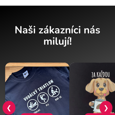
Naši zákazníci nás
milují!
❮
❯