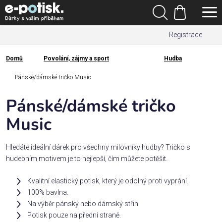
Přejít
Hledat
na
Nákupní
obsah
Registrace
košík
Den
otců
Domů
Povolání, zájmy a sport
Hudba
Domů
Kategorie
Pánské/dámské tričko Music
Pánské/dámské tričko
Dárek
pro
Music
Rodina
Hledáte ideální dárek pro všechny milovníky hudby? Tričko s
/
hudebním motivem je to nejlepší, čím můžete potěšit.
Láska
Kvalitní elastický potisk, který je odolný proti vyprání.
100% bavlna.
Povolání,
Na výběr pánský nebo dámský střih
zájmy a
sport
Potisk pouze na přední straně.