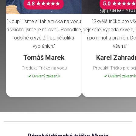
4.8 ★★★★★
5.0 ★★★★★
"Koupili jsme si tahle trička na vodu
"Skvělé tričko pro v
a všichni jsme je milovali. Pohodlné,
pejskaře, vypadá skvěle, 
odolné a vydrží i po několika
i po mnoha praních. Do
vypráních."
všem!"
Tomáš Marek
Karel Zahrad
Produkt: Tričko na vodu
Produkt: Tričko pro pe
✔ Ověřený zákazník
✔ Ověřený zákazník