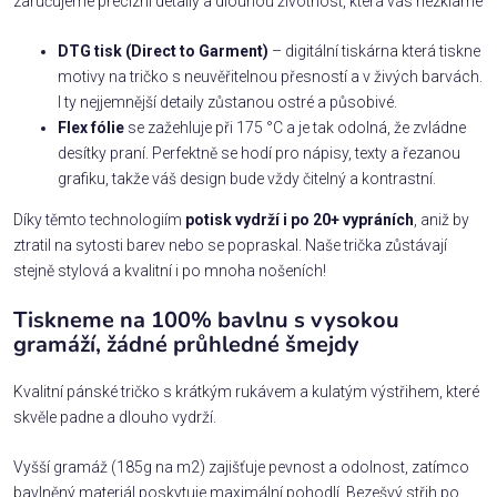
zaručujeme precizní detaily a dlouhou životnost, která vás nezklame
DTG tisk (Direct to Garment)
– digitální tiskárna která tiskne
motivy na tričko s neuvěřitelnou přesností a v živých barvách.
I ty nejjemnější detaily zůstanou ostré a působivé.
Flex fólie
se zažehluje při 175 °C a je tak odolná, že zvládne
desítky praní. Perfektně se hodí pro nápisy, texty a řezanou
grafiku, takže váš design bude vždy čitelný a kontrastní.
Díky těmto technologiím
potisk vydrží i po 20+ vypráních
, aniž by
ztratil na sytosti barev nebo se popraskal. Naše trička zůstávají
stejně stylová a kvalitní i po mnoha nošeních!
Tiskneme na 100% bavlnu s vysokou
gramáží, žádné průhledné šmejdy
Kvalitní pánské tričko s krátkým rukávem a kulatým výstřihem, které
skvěle padne a dlouho vydrží.
Vyšší gramáž (185g na m2) zajišťuje pevnost a odolnost, zatímco
bavlněný materiál poskytuje maximální pohodlí. Bezešvý střih po