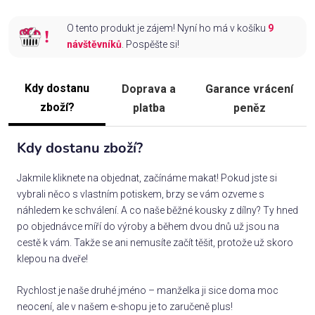
O tento produkt je zájem! Nyní ho má v košíku
9
návštěvníků
. Pospěšte si!
Kdy dostanu
Doprava a
Garance vrácení
zboží?
platba
peněz
Kdy dostanu zboží?
Jakmile kliknete na objednat, začínáme makat! Pokud jste si
vybrali něco s vlastním potiskem, brzy se vám ozveme s
náhledem ke schválení. A co naše běžné kousky z dílny? Ty hned
po objednávce míří do výroby a během dvou dnů už jsou na
cestě k vám. Takže se ani nemusíte začít těšit, protože už skoro
klepou na dveře!
Rychlost je naše druhé jméno – manželka ji sice doma moc
neocení, ale v našem e-shopu je to zaručeně plus!