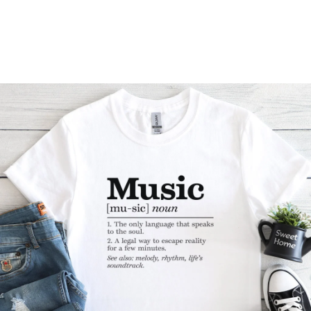
Příležitosti
Domácnost
Kolekce
Oblečení
Přihlášení