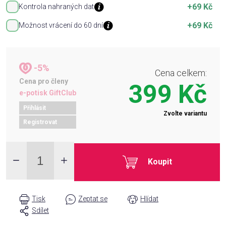
+69 Kč
Kontrola nahraných dat
+69 Kč
Možnost vrácení do 60 dní
-5%
Cena celkem:
Cena pro členy
399 Kč
e-potisk GiftClub
Přihlásit
Zvolte variantu
Registrovat
Koupit
Tisk
Zeptat se
Hlídat
Sdílet