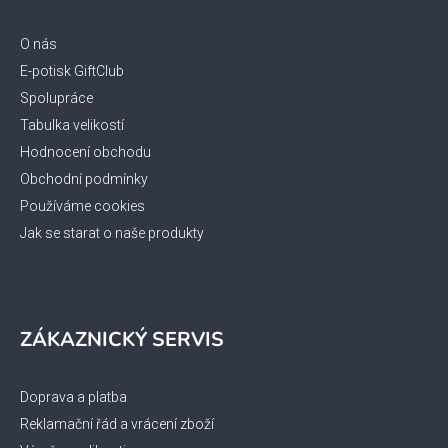
a
t
O nás
í
E-potisk GiftClub
Spolupráce
Tabulka velikostí
Hodnocení obchodu
Obchodní podmínky
Používáme cookies
Jak se starat o naše produkty
ZÁKAZNICKÝ SERVIS
Doprava a platba
Reklamační řád a vrácení zboží