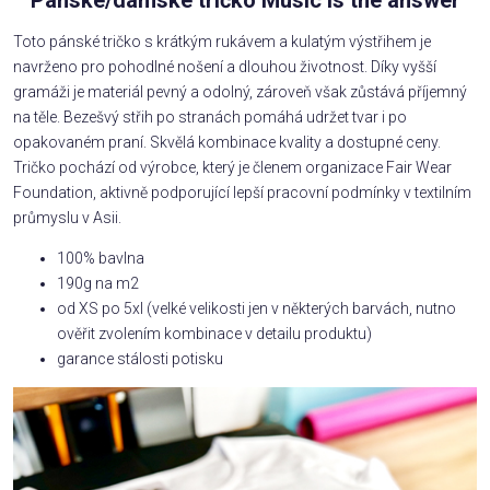
Toto pánské tričko s krátkým rukávem a kulatým výstřihem je
navrženo pro pohodlné nošení a dlouhou životnost. Díky vyšší
gramáži je materiál pevný a odolný, zároveň však zůstává příjemný
na těle. Bezešvý střih po stranách pomáhá udržet tvar i po
opakovaném praní. Skvělá kombinace kvality a dostupné ceny.
Tričko pochází od výrobce, který je členem organizace Fair Wear
Foundation, aktivně podporující lepší pracovní podmínky v textilním
průmyslu v Asii.
100% bavlna
190g na m2
od XS po 5xl (velké velikosti jen v některých barvách, nutno
ověřit zvolením kombinace v detailu produktu)
garance stálosti potisku