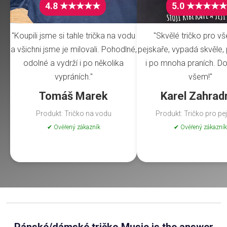
4.8 ★★★★★
5.0 ★★★★★
"Koupili jsme si tahle trička na vodu
"Skvělé tričko pro v
a všichni jsme je milovali. Pohodlné,
pejskaře, vypadá skvěle, 
odolné a vydrží i po několika
i po mnoha praních. Do
vypráních."
všem!"
Tomáš Marek
Karel Zahrad
Produkt: Tričko na vodu
Produkt: Tričko pro pe
✔ Ověřený zákazník
✔ Ověřený zákazník
Pánské/dámské tričko Music is the answer