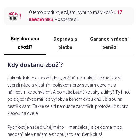
O tento produkt je zájem! Nyní ho má v košíku
17
návštěvníků
. Pospěšte si!
Kdy dostanu
Doprava a
Garance vrácení
zboží?
platba
peněz
Kdy dostanu zboží?
Jakmile kliknete na objednat, začínáme makat! Pokud jste si
vybrali něco s vlastním potiskem, brzy se vám ozveme s
náhledem ke schválení. A co naše běžné kousky z dílny? Ty hned
po objednávce míří do výroby a během dvou dnů už jsou na
cestě k vám. Takže se ani nemusíte začít těšit, protože už skoro
klepou na dveře!
Rychlost je naše druhé jméno – manželka ji sice doma moc
neocení, ale v našem e-shopu je to zaručeně plus!