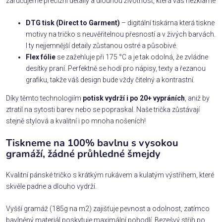
zaručujeme precizní detaily a dlouhou životnost, která vás nezklame
DTG tisk (Direct to Garment)
– digitální tiskárna která tiskne
motivy na tričko s neuvěřitelnou přesností a v živých barvách.
I ty nejjemnější detaily zůstanou ostré a působivé.
Flex fólie
se zažehluje při 175 °C a je tak odolná, že zvládne
desítky praní. Perfektně se hodí pro nápisy, texty a řezanou
grafiku, takže váš design bude vždy čitelný a kontrastní.
Díky těmto technologiím
potisk vydrží i po 20+ vypráních
, aniž by
ztratil na sytosti barev nebo se popraskal. Naše trička zůstávají
stejně stylová a kvalitní i po mnoha nošeních!
Tiskneme na 100% bavlnu s vysokou
gramáží, žádné průhledné šmejdy
Kvalitní pánské tričko s krátkým rukávem a kulatým výstřihem, které
skvěle padne a dlouho vydrží.
Vyšší gramáž (185g na m2) zajišťuje pevnost a odolnost, zatímco
bavlněný materiál poskytuje maximální pohodlí. Bezešvý střih po