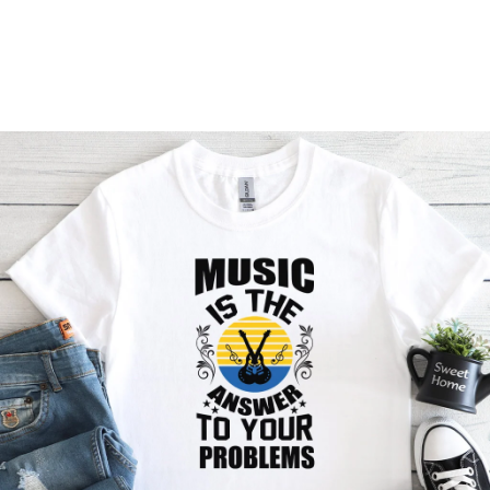
Příležitosti
Domácnost
Kolekce
Oblečení
Přihlášení