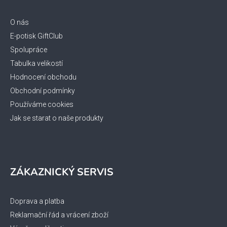
a
t
O nás
í
E-potisk GiftClub
Spolupráce
Tabulka velikostí
Hodnocení obchodu
Obchodní podmínky
Používáme cookies
Jak se starat o naše produkty
ZÁKAZNICKÝ SERVIS
Doprava a platba
Reklamační řád a vrácení zboží