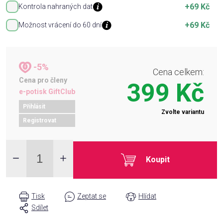
+69 Kč
Kontrola nahraných dat
+69 Kč
Možnost vrácení do 60 dní
-5%
Cena celkem:
Cena pro členy
399 Kč
e-potisk GiftClub
Přihlásit
Zvolte variantu
Registrovat
Koupit
Tisk
Zeptat se
Hlídat
Sdílet