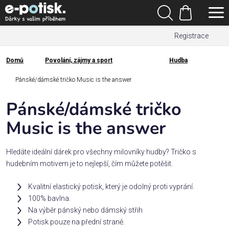
Přejít
Hledat
na
Nákupní
obsah
Registrace
košík
Den
otců
Domů
Povolání, zájmy a sport
Hudba
Domů
Kategorie
Pánské/dámské tričko Music is the answer
Pánské/dámské tričko
Dárek
pro
Music is the answer
Rodina
Hledáte ideální dárek pro všechny milovníky hudby? Tričko s
/
hudebním motivem je to nejlepší, čím můžete potěšit.
Láska
Kvalitní elastický potisk, který je odolný proti vyprání.
100% bavlna.
Povolání,
Na výběr pánský nebo dámský střih
zájmy a
sport
Potisk pouze na přední straně.