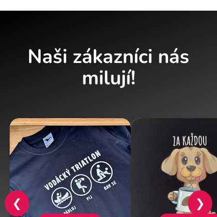
Naši zákazníci nás
milují!
❮
❯