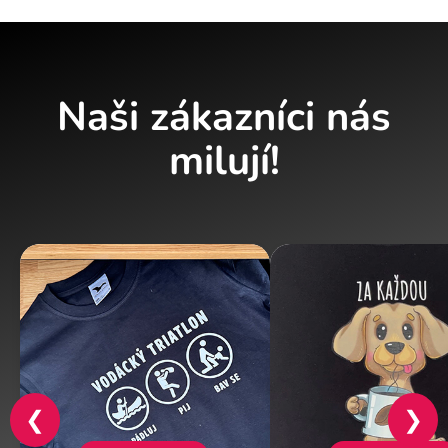
Naši zákazníci nás
milují!
❮
❯