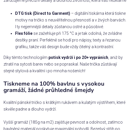
zaručujeme precizní detaily a dlouhou životnost, která vás nezklame
DTG tisk (Direct to Garment)
– digitální tiskárna která tiskne
motivy na tričko s neuvěřitelnou přesností a v živých barvách.
I ty nejjemnější detaily zůstanou ostré a působivé.
Flex fólie
se zažehluje při 175 °C a je tak odolná, že zvládne
desítky praní. Perfektně se hodí pro nápisy, texty a řezanou
grafiku, takže váš design bude vždy čitelný a kontrastní.
Díky těmto technologiím
potisk vydrží i po 20+ vypráních
, aniž by
ztratil na sytosti barev nebo se popraskal. Naše trička zůstávají
stejně stylová a kvalitní i po mnoha nošeních!
Tiskneme na 100% bavlnu s vysokou
gramáží, žádné průhledné šmejdy
Kvalitní pánské tričko s krátkým rukávem a kulatým výstřihem, které
skvěle padne a dlouho vydrží.
Vyšší gramáž (185g na m2) zajišťuje pevnost a odolnost, zatímco
bavlněný materiál poskytuje maximální pohodlí. Bezešvý střih po