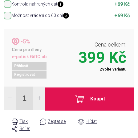
+69 Kč
Kontrola nahraných dat
+69 Kč
Možnost vrácení do 60 dní
-5%
Cena celkem:
Cena pro členy
399 Kč
e-potisk GiftClub
Přihlásit
Zvolte variantu
Registrovat
Koupit
Tisk
Zeptat se
Hlídat
Sdílet