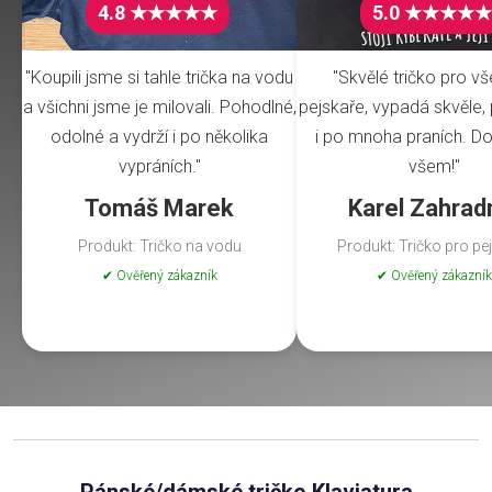
4.8 ★★★★★
5.0 ★★★★★
"Koupili jsme si tahle trička na vodu
"Skvělé tričko pro v
a všichni jsme je milovali. Pohodlné,
pejskaře, vypadá skvěle, 
odolné a vydrží i po několika
i po mnoha praních. Do
vypráních."
všem!"
Tomáš Marek
Karel Zahrad
Produkt: Tričko na vodu
Produkt: Tričko pro pe
✔ Ověřený zákazník
✔ Ověřený zákazník