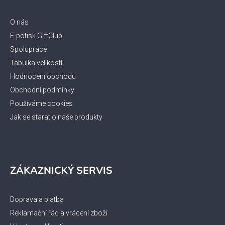
a
t
O nás
í
E-potisk GiftClub
Spolupráce
Tabulka velikostí
Hodnocení obchodu
Obchodní podmínky
Používáme cookies
Jak se starat o naše produkty
ZÁKAZNICKÝ SERVIS
Doprava a platba
Reklamační řád a vrácení zboží