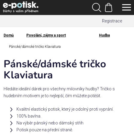
Přejít
Hledat
na
Nákupní
obsah
Registrace
košík
Den
otců
Domů
Povolání, zájmy a sport
Hudba
Domů
Kategorie
Pánské/dámské tričko Klaviatura
Pánské/dámské tričko
Dárek
pro
Klaviatura
Rodina
Hledáte ideální dárek pro všechny milovníky hudby? Tričko s
/
hudebním motivem je to nejlepší, čím můžete potěšit.
Láska
Kvalitní elastický potisk, který je odolný proti vyprání.
100% bavlna.
Povolání,
Na výběr pánský nebo dámský střih
zájmy a
sport
Potisk pouze na přední straně.