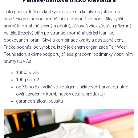
Pánské/dámské tričko Klaviatura
Toto pánské tričko s krátkým rukávem a kulatým výstřihem je
navrženo pro pohodlné nošení a dlouhou životnost. Díky vyšší
gramáži je materiál pevný a odolný, zároveň však zůstává příjemný
na těle. Bezešvý střih po stranách pomáhá udržet tvar i po
opakovaném praní. Skvělá kombinace kvality a dostupné ceny.
Tričko pochází od výrobce, který je členem organizace Fair Wear
Foundation, aktivně podporující lepší pracovní podmínky v textilním
průmyslu v Asii.
100% bavlna
190g na m2
od XS po 5xl (velké velikosti jen v některých barvách, nutno
ověřit zvolením kombinace v detailu produktu)
garance stálosti potisku