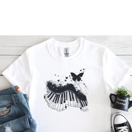
Příležitosti
Domácnost
Kolekce
Oblečení
Přihlášení