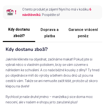
O tento produkt je zájem! Nyní ho má v košíku
6
návštěvníků
. Pospěšte si!
Kdy dostanu
Doprava a
Garance vrácení
zboží?
platba
peněz
Kdy dostanu zboží?
Jakmile kliknete na objednat, začínáme makat! Pokud jste si
vybrali něco s vlastním potiskem, brzy se vám ozveme s
náhledem ke schválení. A co naše běžné kousky z dílny? Ty hned
po objednávce míří do výroby a během dvou dnů už jsou na
cestě k vám. Takže se ani nemusíte začít těšit, protože už skoro
klepou na dveře!
Rychlost je naše druhé jméno – manželka ji sice doma moc
neocení, ale v našem e-shopu je to zaručeně plus!