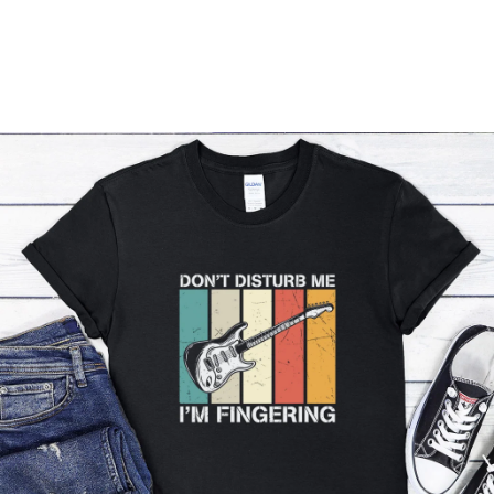
Příležitosti
Domácnost
Kolekce
Oblečení
Přihlášení