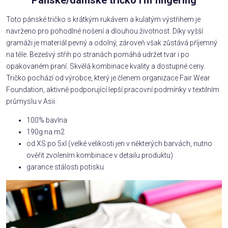
Toto pánské tričko s krátkým rukávem a kulatým výstřihem je
navrženo pro pohodlné nošení a dlouhou životnost. Díky vyšší
gramáži je materiál pevný a odolný, zároveň však zůstává příjemný
na těle. Bezešvý střih po stranách pomáhá udržet tvar i po
opakovaném praní. Skvělá kombinace kvality a dostupné ceny.
Tričko pochází od výrobce, který je členem organizace Fair Wear
Foundation, aktivně podporující lepší pracovní podmínky v textilním
průmyslu v Asii.
100% bavlna
190g na m2
od XS po 5xl (velké velikosti jen v některých barvách, nutno
ověřit zvolením kombinace v detailu produktu)
garance stálosti potisku