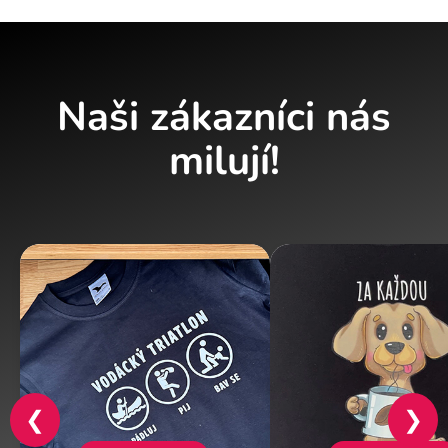
Naši zákazníci nás
milují!
❮
❯