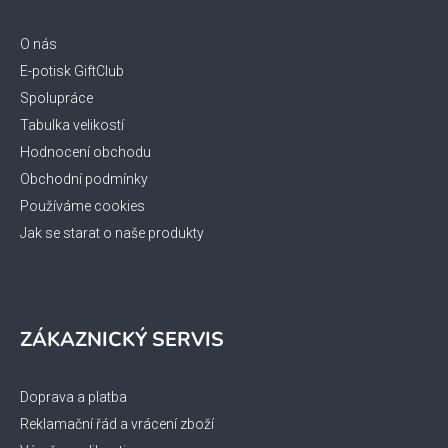
a
t
O nás
í
E-potisk GiftClub
Spolupráce
Tabulka velikostí
Hodnocení obchodu
Obchodní podmínky
Používáme cookies
Jak se starat o naše produkty
ZÁKAZNICKÝ SERVIS
Doprava a platba
Reklamační řád a vrácení zboží