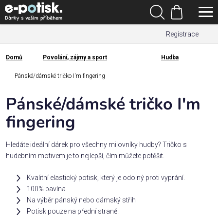
Přejít
Hledat
na
Nákupní
obsah
Registrace
košík
Den
otců
Domů
Povolání, zájmy a sport
Hudba
Domů
Kategorie
Pánské/dámské tričko I'm fingering
Pánské/dámské tričko I'm
Dárek
pro
fingering
Rodina
Hledáte ideální dárek pro všechny milovníky hudby? Tričko s
/
hudebním motivem je to nejlepší, čím můžete potěšit.
Láska
Kvalitní elastický potisk, který je odolný proti vyprání.
100% bavlna.
Povolání,
Na výběr pánský nebo dámský střih
zájmy a
sport
Potisk pouze na přední straně.