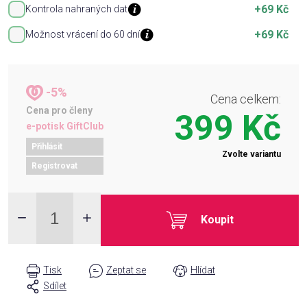
+69 Kč
Kontrola nahraných dat
+69 Kč
Možnost vrácení do 60 dní
-5%
Cena celkem:
Cena pro členy
399 Kč
e-potisk GiftClub
Přihlásit
Zvolte variantu
Registrovat
Koupit
Tisk
Zeptat se
Hlídat
Sdílet