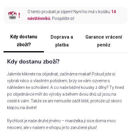
O tento produkt je zájem! Nyní ho má v košíku
14
návštěvníků
. Pospěšte si!
Kdy dostanu
Doprava a
Garance vrácení
zboží?
platba
peněz
Kdy dostanu zboží?
Jakmile kliknete na objednat, začínáme makat! Pokud jste si
vybrali něco s vlastním potiskem, brzy se vám ozveme s
náhledem ke schválení. A co naše běžné kousky z dílny? Ty hned
po objednávce míří do výroby a během dvou dnů už jsou na
cestě k vám. Takže se ani nemusíte začít těšit, protože už skoro
klepou na dveře!
Rychlost je naše druhé jméno – manželka ji sice doma moc
neocení, ale v našem e-shopu je to zaručeně plus!