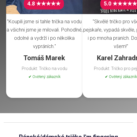
4.8 ★★★★★
5.0 ★★★★★
"Koupili jsme si tahle trička na vodu
"Skvělé tričko pro v
a všichni jsme je milovali. Pohodlné,
pejskaře, vypadá skvěle, 
odolné a vydrží i po několika
i po mnoha praních. Do
vypráních."
všem!"
Tomáš Marek
Karel Zahrad
Produkt: Tričko na vodu
Produkt: Tričko pro pe
✔ Ověřený zákazník
✔ Ověřený zákazník
Pánské/dámské tričko I'm fingering