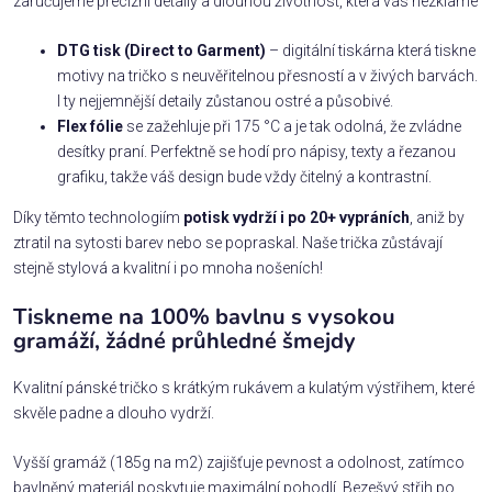
zaručujeme precizní detaily a dlouhou životnost, která vás nezklame
DTG tisk (Direct to Garment)
– digitální tiskárna která tiskne
motivy na tričko s neuvěřitelnou přesností a v živých barvách.
I ty nejjemnější detaily zůstanou ostré a působivé.
Flex fólie
se zažehluje při 175 °C a je tak odolná, že zvládne
desítky praní. Perfektně se hodí pro nápisy, texty a řezanou
grafiku, takže váš design bude vždy čitelný a kontrastní.
Díky těmto technologiím
potisk vydrží i po 20+ vypráních
, aniž by
ztratil na sytosti barev nebo se popraskal. Naše trička zůstávají
stejně stylová a kvalitní i po mnoha nošeních!
Tiskneme na 100% bavlnu s vysokou
gramáží, žádné průhledné šmejdy
Kvalitní pánské tričko s krátkým rukávem a kulatým výstřihem, které
skvěle padne a dlouho vydrží.
Vyšší gramáž (185g na m2) zajišťuje pevnost a odolnost, zatímco
bavlněný materiál poskytuje maximální pohodlí. Bezešvý střih po