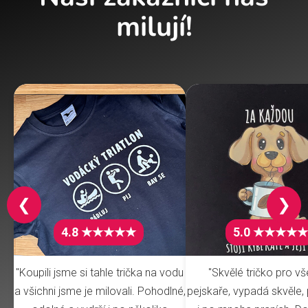
milují!
❮
❯
4.8 ★★★★★
5.0 ★★★★★
"Koupili jsme si tahle trička na vodu
"Skvělé tričko pro v
a všichni jsme je milovali. Pohodlné,
pejskaře, vypadá skvěle, 