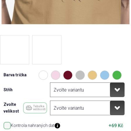
Barva trička
Střih
Zvolte
Tabulka
velikostí
velikost
+69 Kč
Kontrola nahraných dat