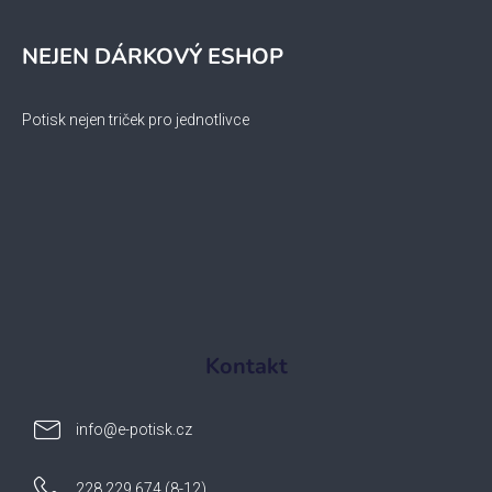
NEJEN DÁRKOVÝ ESHOP
Potisk nejen triček pro jednotlivce
Kontakt
info
@
e-potisk.cz
228 229 674 (8-12)