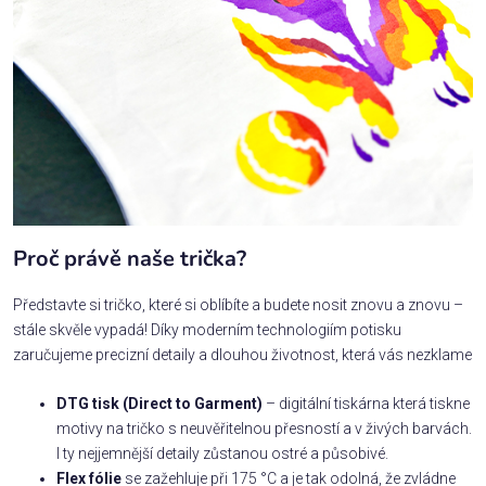
Proč právě naše trička?
Představte si tričko, které si oblíbíte a budete nosit znovu a znovu –
stále skvěle vypadá! Díky moderním technologiím potisku
zaručujeme precizní detaily a dlouhou životnost, která vás nezklame
DTG tisk (Direct to Garment)
– digitální tiskárna která tiskne
motivy na tričko s neuvěřitelnou přesností a v živých barvách.
I ty nejjemnější detaily zůstanou ostré a působivé.
Flex fólie
se zažehluje při 175 °C a je tak odolná, že zvládne