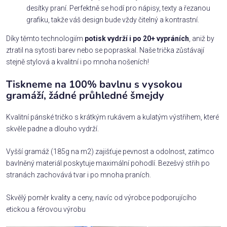
desítky praní. Perfektně se hodí pro nápisy, texty a řezanou
grafiku, takže váš design bude vždy čitelný a kontrastní.
Díky těmto technologiím
potisk vydrží i po 20+ vypráních
, aniž by
ztratil na sytosti barev nebo se popraskal. Naše trička zůstávají
stejně stylová a kvalitní i po mnoha nošeních!
Tiskneme na 100% bavlnu s vysokou
gramáží, žádné průhledné šmejdy
Kvalitní pánské tričko s krátkým rukávem a kulatým výstřihem, které
skvěle padne a dlouho vydrží.
Vyšší gramáž (185g na m2) zajišťuje pevnost a odolnost, zatímco
bavlněný materiál poskytuje maximální pohodlí. Bezešvý střih po
stranách zachovává tvar i po mnoha praních.
Skvělý poměr kvality a ceny, navíc od výrobce podporujícího
etickou a férovou výrobu