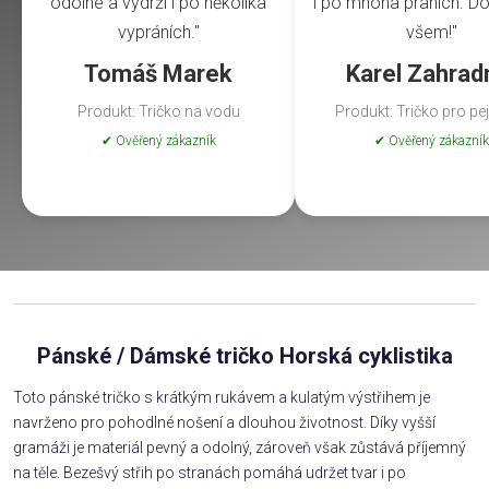
odolné a vydrží i po několika
i po mnoha praních. Do
vypráních."
všem!"
Tomáš Marek
Karel Zahrad
Produkt: Tričko na vodu
Produkt: Tričko pro pe
✔ Ověřený zákazník
✔ Ověřený zákazník
Pánské / Dámské tričko Horská cyklistika
Toto pánské tričko s krátkým rukávem a kulatým výstřihem je
navrženo pro pohodlné nošení a dlouhou životnost. Díky vyšší
gramáži je materiál pevný a odolný, zároveň však zůstává příjemný
na těle. Bezešvý střih po stranách pomáhá udržet tvar i po