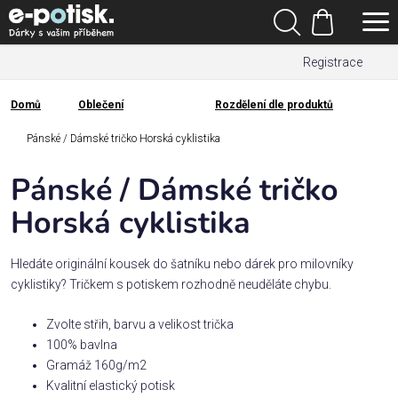
Přejít
Hledat
na
Nákupní
obsah
Registrace
košík
Den
otců
Domů
Oblečení
Rozdělení dle produktů
Domů
Kategorie
Pánské / Dámské tričko Horská cyklistika
Pánské / Dámské tričko
Dárek
pro
Horská cyklistika
Rodina
Hledáte originální kousek do šatníku nebo dárek pro milovníky
/
cyklistiky? Tričkem s potiskem rozhodně neuděláte chybu.
Láska
Zvolte střih, barvu a velikost trička
100% bavlna
Povolání,
Gramáž 160g/m2
zájmy a
sport
Kvalitní elastický potisk