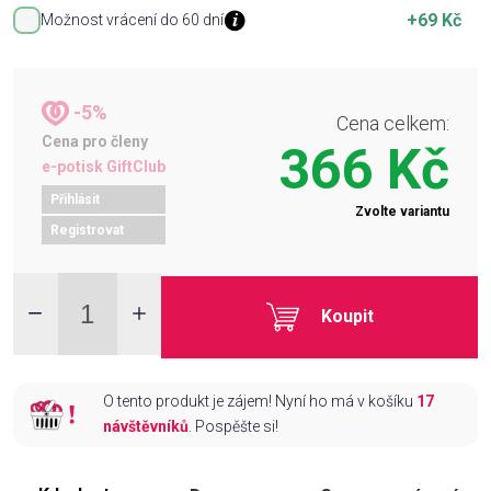
+69 Kč
Možnost vrácení do 60 dní
-5%
Cena celkem:
Cena pro členy
366 Kč
e-potisk GiftClub
Přihlásit
Zvolte variantu
Registrovat
Koupit
O tento produkt je zájem! Nyní ho má v košíku
17
návštěvníků
. Pospěšte si!