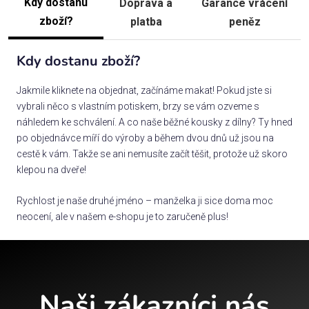
Kdy dostanu
Doprava a
Garance vrácení
zboží?
platba
peněz
Kdy dostanu zboží?
Jakmile kliknete na objednat, začínáme makat! Pokud jste si
vybrali něco s vlastním potiskem, brzy se vám ozveme s
náhledem ke schválení. A co naše běžné kousky z dílny? Ty hned
po objednávce míří do výroby a během dvou dnů už jsou na
cestě k vám. Takže se ani nemusíte začít těšit, protože už skoro
klepou na dveře!
Rychlost je naše druhé jméno – manželka ji sice doma moc
neocení, ale v našem e-shopu je to zaručeně plus!
Naši zákazníci nás