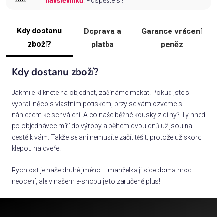
návštěvníků
. Pospěšte si!
Kdy dostanu
Doprava a
Garance vrácení
zboží?
platba
peněz
Kdy dostanu zboží?
Jakmile kliknete na objednat, začínáme makat! Pokud jste si
vybrali něco s vlastním potiskem, brzy se vám ozveme s
náhledem ke schválení. A co naše běžné kousky z dílny? Ty hned
po objednávce míří do výroby a během dvou dnů už jsou na
cestě k vám. Takže se ani nemusíte začít těšit, protože už skoro
klepou na dveře!
Rychlost je naše druhé jméno – manželka ji sice doma moc
neocení, ale v našem e-shopu je to zaručeně plus!