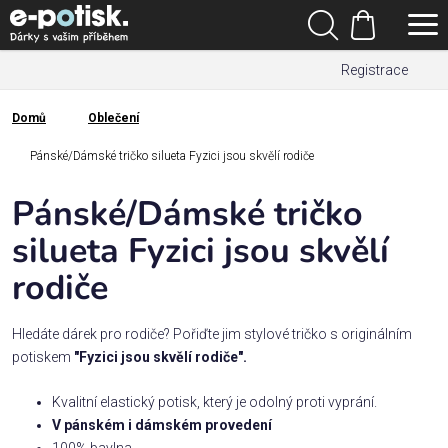
Přejít
Hledat
na
Nákupní
obsah
Registrace
košík
Den
otců
Domů
Oblečení
Domů
Kategorie
Pánské/Dámské tričko silueta Fyzici jsou skvělí rodiče
Pánské/Dámské tričko
Dárek
pro
silueta Fyzici jsou skvělí
rodiče
Rodina
/
Láska
Hledáte dárek pro rodiče? Pořiďte jim stylové tričko s originálním
potiskem
"Fyzici jsou skvělí rodiče".
Povolání,
Kvalitní elastický potisk, který je odolný proti vyprání.
zájmy a
V pánském i dámském provedení
sport