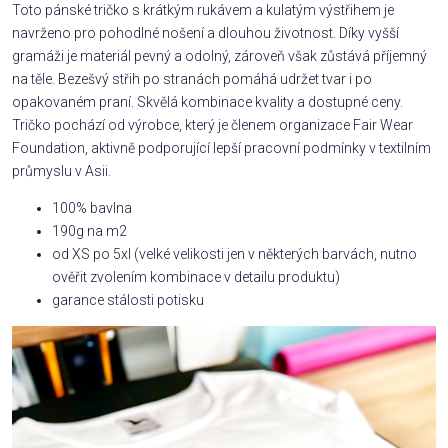
Toto pánské tričko s krátkým rukávem a kulatým výstřihem je
navrženo pro pohodlné nošení a dlouhou životnost. Díky vyšší
gramáži je materiál pevný a odolný, zároveň však zůstává příjemný
na těle. Bezešvý střih po stranách pomáhá udržet tvar i po
opakovaném praní. Skvělá kombinace kvality a dostupné ceny.
Tričko pochází od výrobce, který je členem organizace Fair Wear
Foundation, aktivně podporující lepší pracovní podmínky v textilním
průmyslu v Asii.
100% bavlna
190g na m2
od XS po 5xl (velké velikosti jen v některých barvách, nutno
ověřit zvolením kombinace v detailu produktu)
garance stálosti potisku