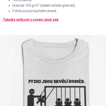
100% bavlna.
2
Gramáž 160 g/m
(ideální střední gramáž).
Příležitosti
Potisk pouze na přední straně.
Tabulka velikostí v novém okně
zde
Domácnost
Kolekce
Oblečení
Přihlášení