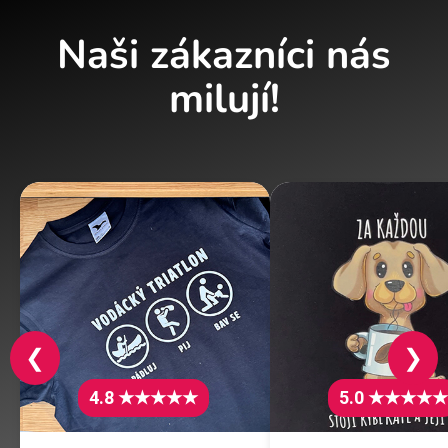
Naši zákazníci nás
milují!
❮
❯
4.8 ★★★★★
5.0 ★★★★★