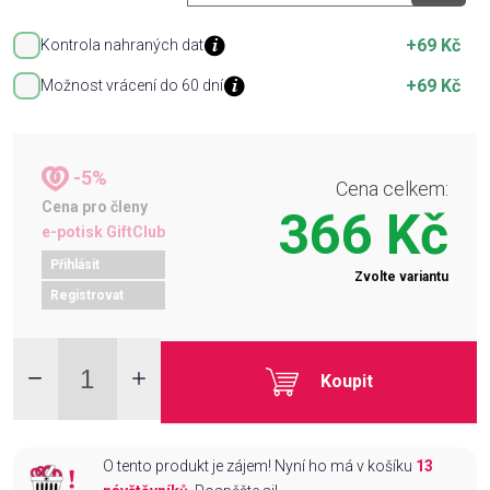
+69 Kč
Kontrola nahraných dat
+69 Kč
Možnost vrácení do 60 dní
-5%
Cena celkem:
Cena pro členy
366 Kč
e-potisk GiftClub
Přihlásit
Zvolte variantu
Registrovat
Koupit
O tento produkt je zájem! Nyní ho má v košíku
13