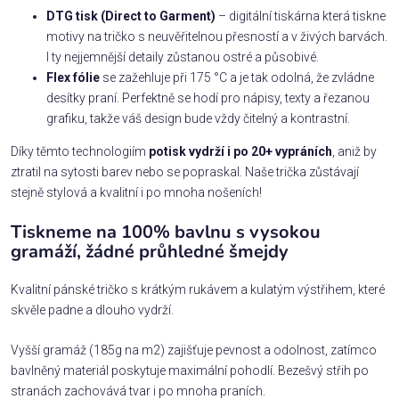
DTG tisk (Direct to Garment)
– digitální tiskárna která tiskne
motivy na tričko s neuvěřitelnou přesností a v živých barvách.
I ty nejjemnější detaily zůstanou ostré a působivé.
Flex fólie
se zažehluje při 175 °C a je tak odolná, že zvládne
desítky praní. Perfektně se hodí pro nápisy, texty a řezanou
grafiku, takže váš design bude vždy čitelný a kontrastní.
Díky těmto technologiím
potisk vydrží i po 20+ vypráních
, aniž by
ztratil na sytosti barev nebo se popraskal. Naše trička zůstávají
stejně stylová a kvalitní i po mnoha nošeních!
Tiskneme na 100% bavlnu s vysokou
gramáží, žádné průhledné šmejdy
Kvalitní pánské tričko s krátkým rukávem a kulatým výstřihem, které
skvěle padne a dlouho vydrží.
Vyšší gramáž (185g na m2) zajišťuje pevnost a odolnost, zatímco
bavlněný materiál poskytuje maximální pohodlí. Bezešvý střih po
stranách zachovává tvar i po mnoha praních.