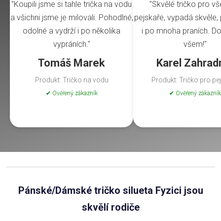
"Koupili jsme si tahle trička na vodu
"Skvělé tričko pro v
a všichni jsme je milovali. Pohodlné,
pejskaře, vypadá skvěle, 
odolné a vydrží i po několika
i po mnoha praních. Do
vypráních."
všem!"
Tomáš Marek
Karel Zahrad
Produkt: Tričko na vodu
Produkt: Tričko pro pe
✔ Ověřený zákazník
✔ Ověřený zákazník
Pánské/Dámské tričko silueta Fyzici jsou
skvělí rodiče