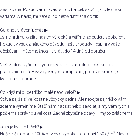
Zásilkovna: Pokud vám nevadí si pro balíček skočit, je to levnější
varianta. A navíc, můžete si po cestě dát třeba dortík.
Garance vrácení peněz
▶
Jsme hrdí na kvalitu našich výrobků a věříme, že budete spokojeni.
Pokud by však z nějakého důvodu naše produkty nesplnily vaše
očekávání, máte možnost je vrátit do 14 dnů od doručení.
Vaši žádost vyřídíme rychle a vrátíme vám plnou částku do 5
pracovních dnů. Bez zbytečných komplikací, protože jsme si jistí
kvalitou naší práce.
Co když mi bude tričko malé nebo velké?
▶
Stává se, že si velikost ne vždycky sedne. Ale nebojte se, tričko vám
zdarma vyměníme! Stačí nám napsat nebo zavolat, a my vám rychle
pošleme správnou velikost. Žádné zbytečné obavy – my to zvládneme.
Jaká je kvalita triček?
▶
2
Naše trička jsou z 100% bavlny s vysokou gramáží 180 g/m
. Navíc