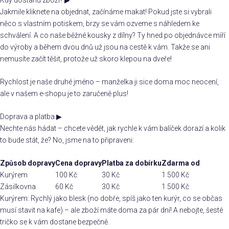
Jakmile kliknete na objednat, začínáme makat! Pokud jste si vybrali
něco s vlastním potiskem, brzy se vám ozveme s náhledem ke
schválení. A co naše běžné kousky z dílny? Ty hned po objednávce míří
do výroby a během dvou dnů už jsou na cestě k vám. Takže se ani
nemusíte začít těšit, protože už skoro klepou na dveře!
Rychlost je naše druhé jméno – manželka ji sice doma moc neocení,
ale v našem e-shopu je to zaručeně plus!
Doprava a platba
▶
Nechte nás hádat – chcete vědět, jak rychle k vám balíček dorazí a kolik
to bude stát, že? No, jsme na to připraveni:
Způsob dopravy
Cena dopravy
Platba za dobírku
Zdarma od
Kurýrem
100 Kč
30 Kč
1 500 Kč
Zásilkovna
60 Kč
30 Kč
1 500 Kč
Kurýrem: Rychlý jako blesk (no dobře, spíš jako ten kurýr, co se občas
musí stavit na kafe) – ale zboží máte doma za pár dní! A nebojte, šesté
tričko se k vám dostane bezpečně.