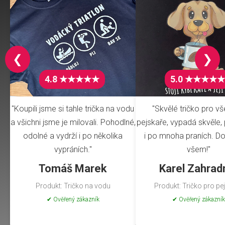
❮
❯
4.8 ★★★★★
5.0 ★★★★★
"Koupili jsme si tahle trička na vodu
"Skvělé tričko pro v
a všichni jsme je milovali. Pohodlné,
pejskaře, vypadá skvěle, 
odolné a vydrží i po několika
i po mnoha praních. Do
vypráních."
všem!"
Tomáš Marek
Karel Zahrad
Produkt: Tričko na vodu
Produkt: Tričko pro pe
✔ Ověřený zákazník
✔ Ověřený zákazník