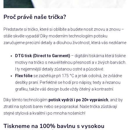
Proč právě naše trička?
Představte si tričko, které si oblíbíte a budete nosit znovu a znovu –
stále skvěle vypadá! Díky moderním technologiím potisku
zaručujeme precizní detaily a dlouhou životnost, která vás nezklame
DTG tisk (Direct to Garment)
– digitální tiskárna která tiskne
motivy na tričko s neuvěřitelnou přesností a v živých barvách.
I ty nejjemnější detaily zůstanou ostré a působivé.
Flex fólie
se zažehluje při 175 °C a je tak odolná, že zvládne
desítky praní. Perfektně se hodí pro nápisy, texty a řezanou
grafiku, takže váš design bude vždy čitelný a kontrastní.
Díky těmto technologiím
potisk vydrží i po 20+ vypráních
, aniž by
ztratil na sytosti barev nebo se popraskal. Naše trička zůstávají
stejně stylová a kvalitní i po mnoha nošeních!
Tiskneme na 100% bavlnu s vysokou