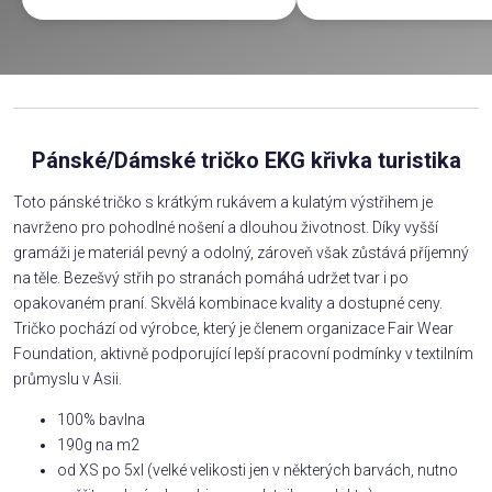
Pánské/Dámské tričko EKG křivka turistika
Toto pánské tričko s krátkým rukávem a kulatým výstřihem je
navrženo pro pohodlné nošení a dlouhou životnost. Díky vyšší
gramáži je materiál pevný a odolný, zároveň však zůstává příjemný
na těle. Bezešvý střih po stranách pomáhá udržet tvar i po
opakovaném praní. Skvělá kombinace kvality a dostupné ceny.
Tričko pochází od výrobce, který je členem organizace Fair Wear
Foundation, aktivně podporující lepší pracovní podmínky v textilním
průmyslu v Asii.
100% bavlna
190g na m2
od XS po 5xl (velké velikosti jen v některých barvách, nutno