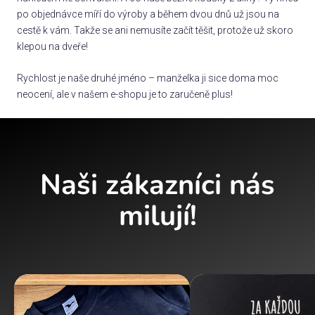
po objednávce míří do výroby a během dvou dnů už jsou na
cestě k vám. Takže se ani nemusíte začít těšit, protože už skoro
klepou na dveře!
Rychlost je naše druhé jméno – manželka ji sice doma moc
neocení, ale v našem e-shopu je to zaručeně plus!
Naši zákazníci nás
milují!