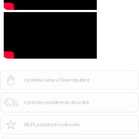
Vyrobeno ručně v České republice
V průměru posíláme do dvou dnů
98,3% pozivitních hodnocení