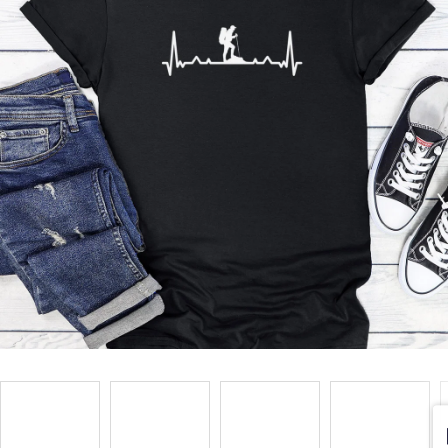
Příležitosti
Domácnost
Kolekce
Oblečení
Přihlášení