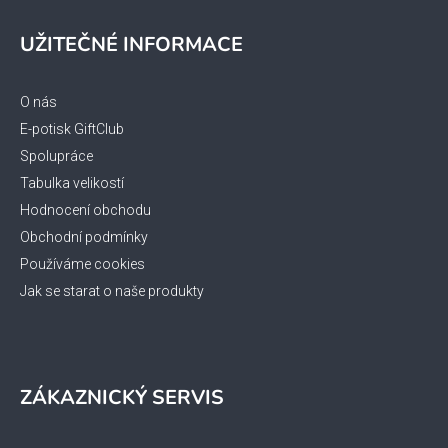
Z
á
UŽITEČNÉ INFORMACE
p
a
t
O nás
í
E-potisk GiftClub
Spolupráce
Tabulka velikostí
Hodnocení obchodu
Obchodní podmínky
Používáme cookies
Jak se starat o naše produkty
ZÁKAZNICKÝ SERVIS