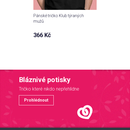
Pánské tričko Klub týraných
mužů
366 Kč
Bláznivé potisky
Tričko které nikdo nepřehlídne
Prohlédnout