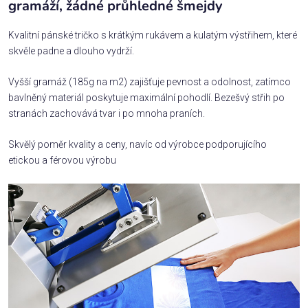
gramáží, žádné průhledné šmejdy
Kvalitní pánské tričko s krátkým rukávem a kulatým výstřihem, které
skvěle padne a dlouho vydrží.
Vyšší gramáž (185g na m2) zajišťuje pevnost a odolnost, zatímco
bavlněný materiál poskytuje maximální pohodlí. Bezešvý střih po
stranách zachovává tvar i po mnoha praních.
Skvělý poměr kvality a ceny, navíc od výrobce podporujícího
etickou a férovou výrobu