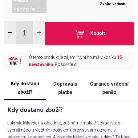
Přihlásit
Zvolte variantu
Registrovat
Koupit
O tento produkt je zájem! Nyní ho má v košíku
15
návštěvníků
. Pospěšte si!
Kdy dostanu
Doprava a
Garance vrácení
zboží?
platba
peněz
Kdy dostanu zboží?
Jakmile kliknete na objednat, začínáme makat! Pokud jste si
vybrali něco s vlastním potiskem, brzy se vám ozveme s
náhledem ke schválení. A co naše běžné kousky z dílny? Ty hned