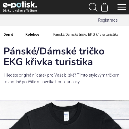
Přejít
Hledat
na
Nákupní
obsah
Registrace
košík
Den
otců
Domů
Kolekce
Pánské/Dámské tričko EKG křivka turistika
Domů
Kategorie
Pánské/Dámské tričko
EKG křivka turistika
Dárek
pro
Hledáte originální dárek pro Vaše blízké? Tímto stylovým tričkem
rozhodně potěšíte milovníka hor a turistiky.
Rodina
/
Láska
Povolání,
zájmy a
sport