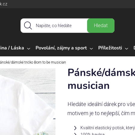
k.cz
Hledat
ina / Láska
Povolání, zájmy a sport
Příležitosti
ánské/dámské tričko Born to be musician
Pánské/dámské
musician
Hledáte ideální dárek pro vš
motivem je to nejlepší, čím m
Kvalitní elastický potisk, kter
100% bavlna.