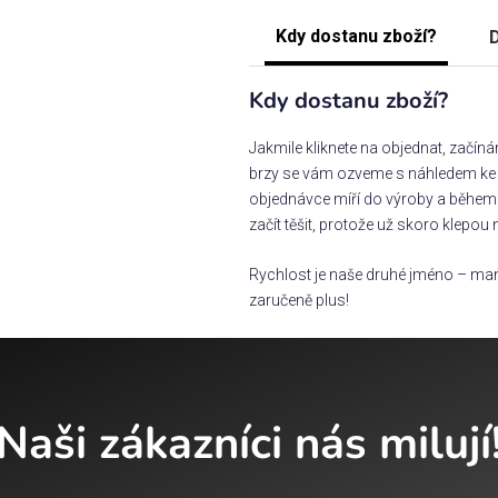
Kdy dostanu zboží?
D
Kdy dostanu zboží?
Jakmile kliknete na objednat, začín
brzy se vám ozveme s náhledem ke s
objednávce míří do výroby a během 
začít těšit, protože už skoro klepou 
Rychlost je naše druhé jméno – man
zaručeně plus!
Naši zákazníci nás milují