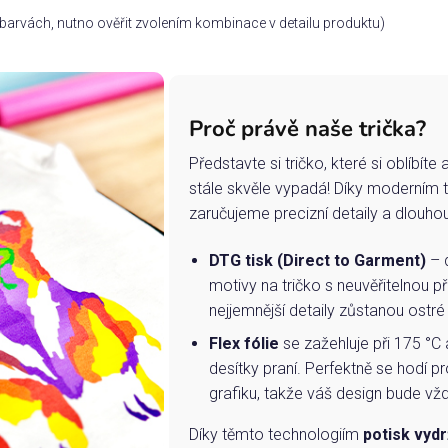
ch barvách, nutno ověřit zvolením kombinace v detailu produktu)
Proč právě naše trička?
Představte si tričko, které si oblíbít
stále skvěle vypadá! Díky moderním 
zaručujeme precizní detaily a dlouho
DTG tisk (Direct to Garment)
– d
motivy na tričko s neuvěřitelnou př
nejjemnější detaily zůstanou ostré
Flex fólie
se zažehluje při 175 °C 
desítky praní. Perfektně se hodí pr
grafiku, takže váš design bude vždy
Díky těmto technologiím
potisk vydr