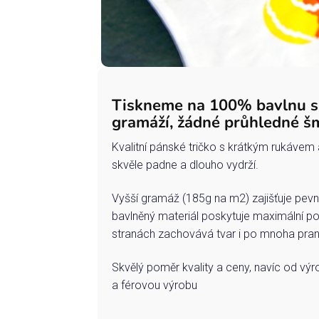
Tiskneme na 100% bavlnu 
gramáží, žádné průhledné š
Kvalitní pánské tričko s krátkým rukávem 
skvěle padne a dlouho vydrží.
Vyšší gramáž (185g na m2) zajišťuje pevn
bavlněný materiál poskytuje maximální po
stranách zachovává tvar i po mnoha pran
Skvělý poměr kvality a ceny, navíc od vý
a férovou výrobu