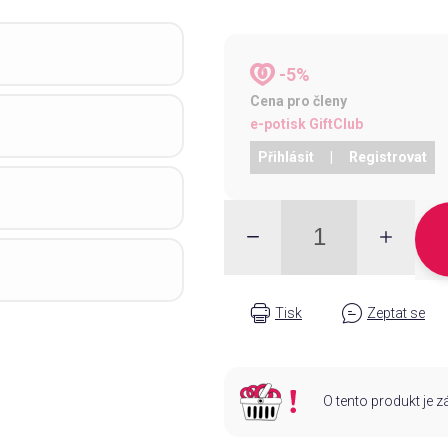
-5%
Cena pro členy
e-potisk GiftClub
Přihlásit
|
Registrovat
Tisk
Zeptat se
O tento produkt je 