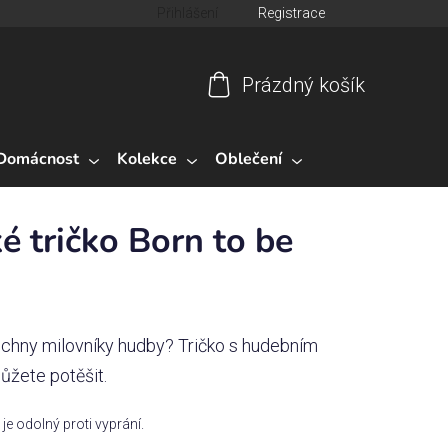
Přihlášení
Registrace
Prázdný košík
Nákupní
košík
Domácnost
Kolekce
Oblečení
 tričko Born to be
echny milovníky hudby? Tričko s hudebním
ůžete potěšit.
ý je odolný proti vyprání.