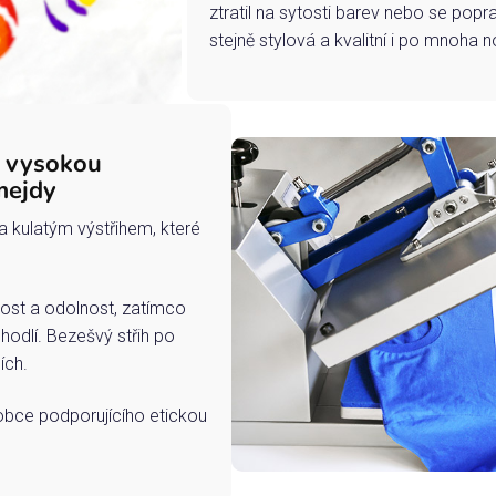
ztratil na sytosti barev nebo se popra
stejně stylová a kvalitní i po mnoha n
s vysokou
mejdy
a kulatým výstřihem, které
ost a odolnost, zatímco
hodlí. Bezešvý střih po
ích.
robce podporujícího etickou