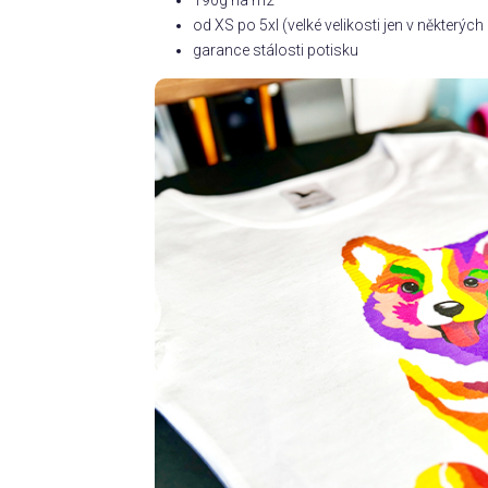
190g na m2
od XS po 5xl (velké velikosti jen v některý
garance stálosti potisku