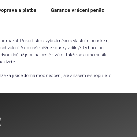
oprava a platba
Garance vrácení peněz
áme makat! Pokud jste si vybrali něco s vlastním potiskem,
chválení. A co naše běžné kousky z dílny? Ty hned po
dvou dnů už jsou na cestě k vám. Takže se ani nemusíte
na dveře!
želka ji sice doma moc neocení, ale v našem e-shopu je to
!