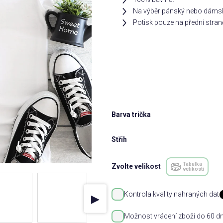
Na výběr pánský nebo dámsk
Potisk pouze na přední stran
Barva trička
Střih
Tabulka
Zvolte velikost
velikostí
Kontrola kvality nahraných dat
▶
Možnost vrácení zboží do 60 dn