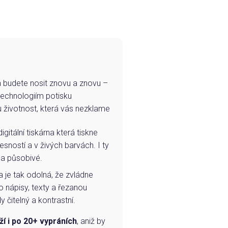
e a budete nosit znovu a znovu –
technologiím potisku
u životnost, která vás nezklame
igitální tiskárna která tiskne
esností a v živých barvách. I ty
 a působivé.
a je tak odolná, že zvládne
o nápisy, texty a řezanou
 čitelný a kontrastní.
ží i po 20+ vypráních
, aniž by