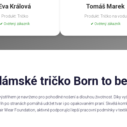
Eva Králová
Tomáš Marek
Produkt: Tričko
Produkt: Tričko na vodu
✔ Ověřený zákazník
✔ Ověřený zákazník
ámské tričko Born to b
ýstřihem je navrženo pro pohodlné nošení a dlouhou životnost. Díky vyšš
třih po stranách pomáhá udržet tvar i po opakovaném praní. Skvělá komb
ir Wear Foundation, aktivně podporující lepší pracovní podmínky v textil