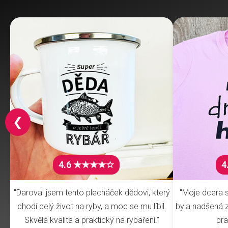
❮
4.6 ★★★★☆
4
"Daroval jsem tento plecháček dědovi, který
"Moje dcera s
chodí celý život na ryby, a moc se mu líbil.
byla nadšená z 
Skvělá kvalita a praktický na rybaření."
pra