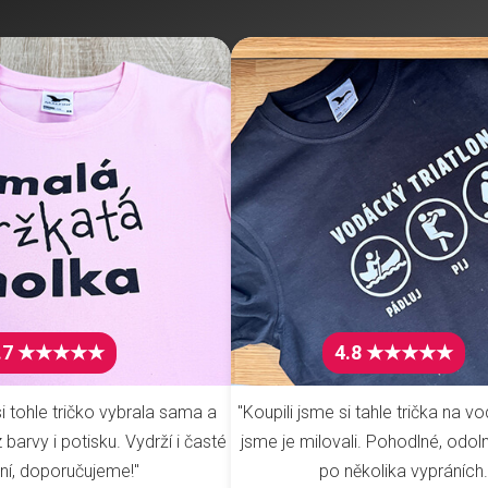
.7 ★★★★★
4.8 ★★★★★
i tohle tričko vybrala sama a
"Koupili jsme si tahle trička na vo
barvy i potisku. Vydrží i časté
jsme je milovali. Pohodlné, odoln
ní, doporučujeme!"
po několika vypráních.