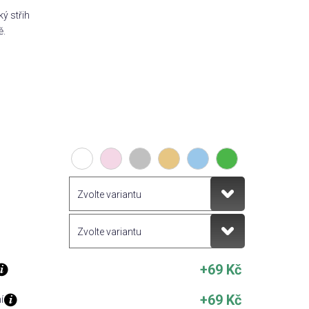
ý střih
ě.
+69 Kč
+69 Kč
í