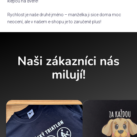
klepou na dveře!
Rychlost je naše druhé jméno – manželka ji sice doma moc
neocení, ale v našem e-shopu je to zaručeně plus!
Naši zákazníci nás
milují!