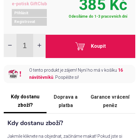
385 Kč
e-potisk GiftClub
Přihlásit
Odesíláme do 1-3 pracovních dní
Registrovat
Koupit
O tento produkt je zájem! Nyní ho má v košíku
16
návštěvníků
. Pospěšte si!
Kdy dostanu
Doprava a
Garance vrácení
zboží?
platba
peněz
Kdy dostanu zboží?
Jakmile kliknete na objednat, začínáme makat! Pokud jste si