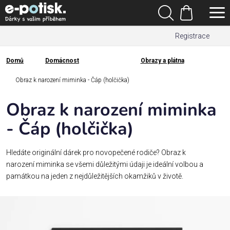
Přejít
Hledat
na
Nákupní
obsah
Registrace
košík
Den
otců
Domů
Domácnost
Obrazy a plátna
Domů
Kategorie
Obraz k narození miminka - Čáp (holčička)
Obraz k narození miminka
Dárek
pro
- Čáp (holčička)
Rodina
Hledáte originální dárek pro novopečené rodiče? Obraz k
/
narození miminka se všemi důležitými údaji je ideální volbou a
Láska
památkou na jeden z nejdůležitějších okamžiků v životě.
Povolání,
zájmy a
sport