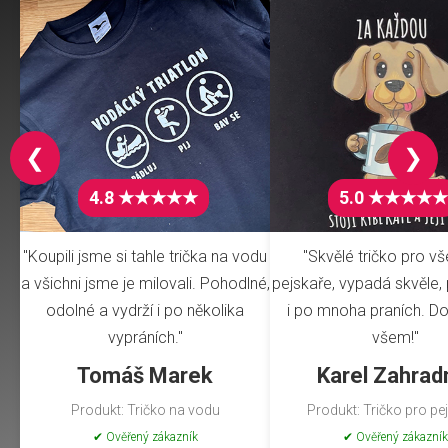
❮
❯
4.8 ★★★★★
5.0 ★★★★★
"Koupili jsme si tahle trička na vodu
"Skvělé tričko pro v
a všichni jsme je milovali. Pohodlné,
pejskaře, vypadá skvěle, 
odolné a vydrží i po několika
i po mnoha praních. Do
vypráních."
všem!"
Tomáš Marek
Karel Zahrad
Produkt: Tričko na vodu
Produkt: Tričko pro pe
✔ Ověřený zákazník
✔ Ověřený zákazník