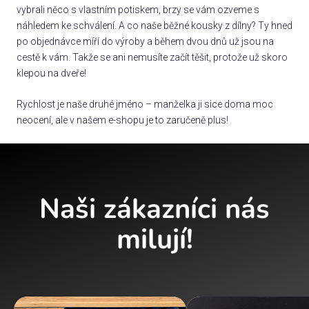
vybrali něco s vlastním potiskem, brzy se vám ozveme s
náhledem ke schválení. A co naše běžné kousky z dílny? Ty hned
po objednávce míří do výroby a během dvou dnů už jsou na
cestě k vám. Takže se ani nemusíte začít těšit, protože už skoro
klepou na dveře!
Rychlost je naše druhé jméno – manželka ji sice doma moc
neocení, ale v našem e-shopu je to zaručeně plus!
Naši zákazníci nás
milují!