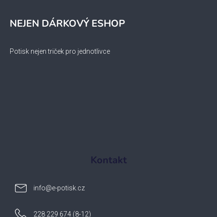
NEJEN DÁRKOVÝ ESHOP
Potisk nejen triček pro jednotlivce
Kontakt
info
@
e-potisk.cz
228 229 674 (8-12)