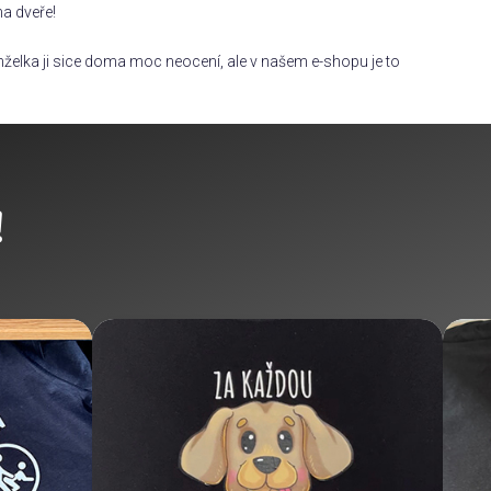
na dveře!
želka ji sice doma moc neocení, ale v našem e-shopu je to
!