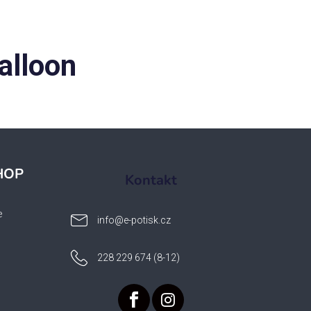
alloon
HOP
Kontakt
e
info
@
e-potisk.cz
228 229 674 (8-12)