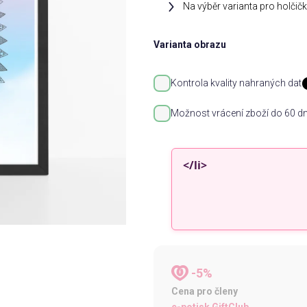
Na výběr varianta pro holči
Varianta obrazu
Kontrola kvality nahraných dat
Možnost vrácení zboží do 60 dn
-5%
Cena pro členy
e-potisk GiftClub