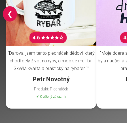
❮
4.6 ★★★★☆
4
"Daroval jsem tento plecháček dědovi, který
"Moje dcera s
chodí celý život na ryby, a moc se mu líbil.
byla nadšená z 
Skvělá kvalita a praktický na rybaření."
pra
Petr Novotný
Produkt: Plecháček
✔ Ověřený zákazník