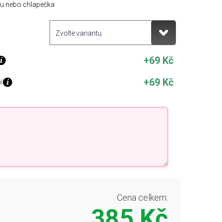
čku nebo chlapečka
+69 Kč
+69 Kč
í
Cena celkem:
385 Kč