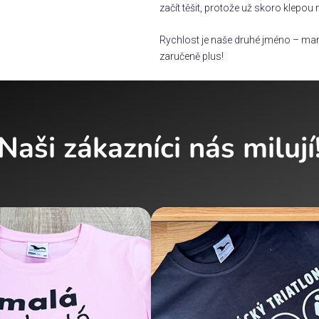
začít těšit, protože už skoro klepou 
Rychlost je naše druhé jméno – man
zaručeně plus!
Naši zákazníci nás milují