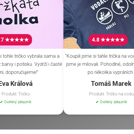
.7 ★★★★★
4.8 ★★★★★
i tohle tričko vybrala sama a
"Koupili jsme si tahle trička na vo
barvy i potisku. Vydrží i časté
jsme je milovali. Pohodlné, odoln
ní, doporučujeme!"
po několika vypráních.
Eva Králová
Tomáš Marek
Produkt: Tričko
Produkt: Tričko na vodu
✔ Ověřený zákazník
✔ Ověřený zákazník