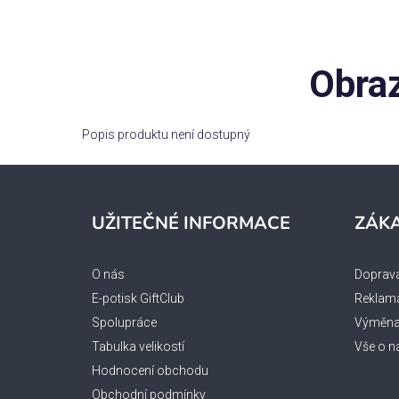
Obraz
Popis produktu není dostupný
Z
á
UŽITEČNÉ INFORMACE
ZÁKA
p
a
O nás
Doprava
t
E-potisk GiftClub
Reklama
í
Spolupráce
Výměna 
Tabulka velikostí
Vše o n
Hodnocení obchodu
Obchodní podmínky