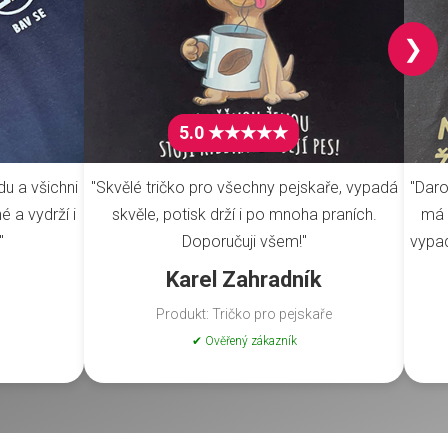
❯
5.0 ★★★★★
du a všichni
"Skvělé tričko pro všechny pejskaře, vypadá
"Daro
é a vydrží i
skvěle, potisk drží i po mnoha praních.
má 
"
Doporučuji všem!"
vypad
Karel Zahradník
Produkt: Tričko pro pejskaře
✔ Ověřený zákazník