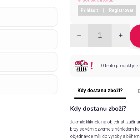
Přihlásit
|
Registrovat
O tento produkt je 
Kdy dostanu zboží?
D
Kdy dostanu zboží?
Jakmile kliknete na objednat, začín
brzy se vám ozveme s náhledem ke s
objednávce míří do výroby a během 