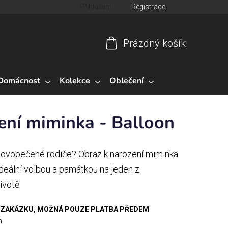
Přihlášení
Registrace
Prázdný košík
Nákupní
košík
Domácnost
Kolekce
Oblečení
ení miminka - Balloon
 novopečené rodiče? Obraz k narození miminka
ideální volbou a památkou na jeden z
ivotě.
 ZAKÁZKU, MOŽNÁ POUZE PLATBA PŘEDEM
m