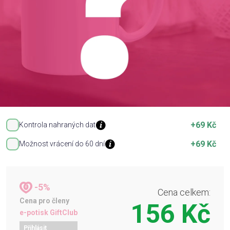
Příležitosti
Domácnost
Kolekce
Oblečení
+69 Kč
Kontrola nahraných dat
+69 Kč
Možnost vrácení do 60 dní
Přihlášení
-5%
Cena celkem:
Cena pro členy
156 Kč
e-potisk GiftClub
Přihlásit