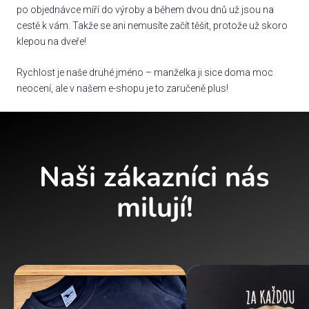
po objednávce míří do výroby a během dvou dnů už jsou na
cestě k vám. Takže se ani nemusíte začít těšit, protože už skoro
klepou na dveře!
Rychlost je naše druhé jméno – manželka ji sice doma moc
neocení, ale v našem e-shopu je to zaručeně plus!
Naši zákazníci nás
milují!