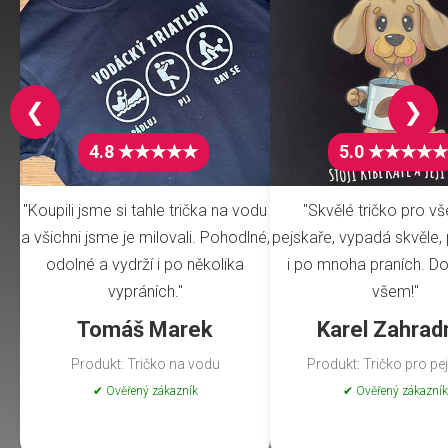
❮
❯
4.8 ★★★★★
5.0 ★★★★★
"Koupili jsme si tahle trička na vodu
"Skvělé tričko pro v
a všichni jsme je milovali. Pohodlné,
pejskaře, vypadá skvěle, 
odolné a vydrží i po několika
i po mnoha praních. Do
vypráních."
všem!"
Tomáš Marek
Karel Zahrad
Produkt: Tričko na vodu
Produkt: Tričko pro pe
✔ Ověřený zákazník
✔ Ověřený zákazník