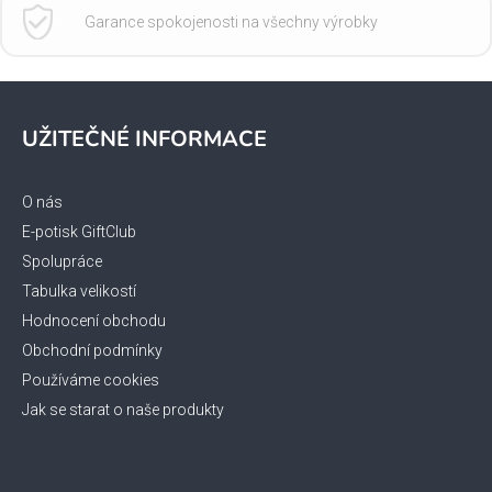
Garance spokojenosti na všechny výrobky
Z
á
UŽITEČNÉ INFORMACE
p
a
t
O nás
í
E-potisk GiftClub
Spolupráce
Tabulka velikostí
Hodnocení obchodu
Obchodní podmínky
Používáme cookies
Jak se starat o naše produkty