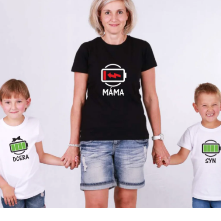
Příležitosti
Domácnost
Kolekce
Oblečení
Přihlášení