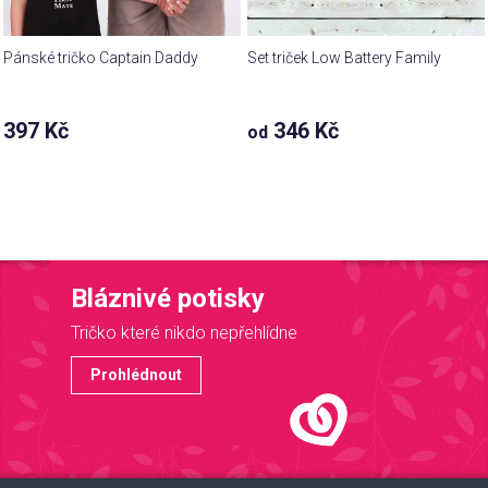
Pánské tričko Captain Daddy
Set triček Low Battery Family
397 Kč
346 Kč
od
Bláznivé potisky
Tričko které nikdo nepřehlídne
Prohlédnout