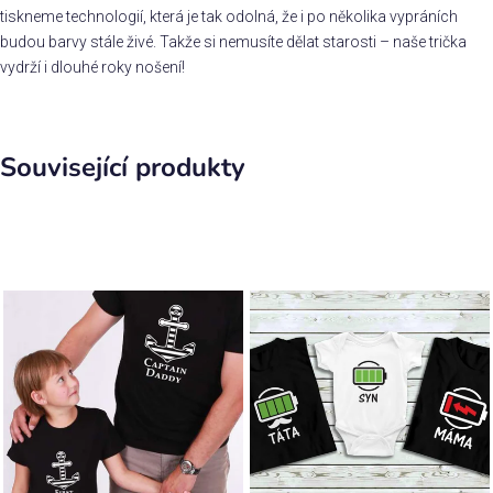
tiskneme technologií, která je tak odolná, že i po několika vypráních
budou barvy stále živé. Takže si nemusíte dělat starosti – naše trička
vydrží i dlouhé roky nošení!
Související produkty