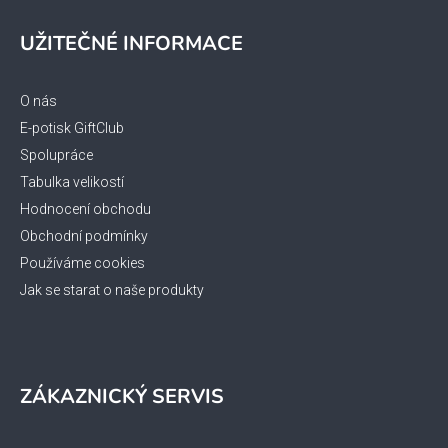
Z
á
UŽITEČNÉ INFORMACE
p
a
t
O nás
í
E-potisk GiftClub
Spolupráce
Tabulka velikostí
Hodnocení obchodu
Obchodní podmínky
Používáme cookies
Jak se starat o naše produkty
ZÁKAZNICKÝ SERVIS