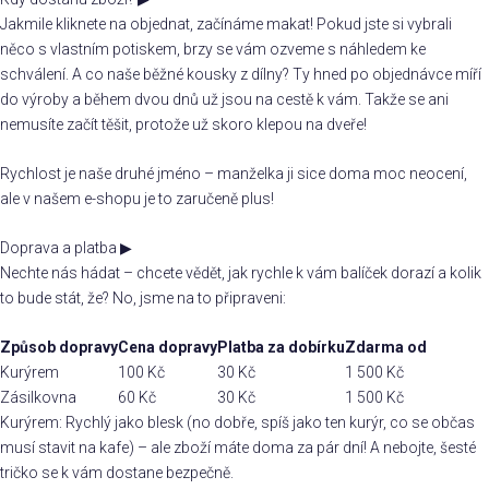
Jakmile kliknete na objednat, začínáme makat! Pokud jste si vybrali
něco s vlastním potiskem, brzy se vám ozveme s náhledem ke
schválení. A co naše běžné kousky z dílny? Ty hned po objednávce míří
do výroby a během dvou dnů už jsou na cestě k vám. Takže se ani
nemusíte začít těšit, protože už skoro klepou na dveře!
Rychlost je naše druhé jméno – manželka ji sice doma moc neocení,
ale v našem e-shopu je to zaručeně plus!
Doprava a platba
▶
Nechte nás hádat – chcete vědět, jak rychle k vám balíček dorazí a kolik
to bude stát, že? No, jsme na to připraveni:
Způsob dopravy
Cena dopravy
Platba za dobírku
Zdarma od
Kurýrem
100 Kč
30 Kč
1 500 Kč
Zásilkovna
60 Kč
30 Kč
1 500 Kč
Kurýrem: Rychlý jako blesk (no dobře, spíš jako ten kurýr, co se občas
musí stavit na kafe) – ale zboží máte doma za pár dní! A nebojte, šesté
tričko se k vám dostane bezpečně.