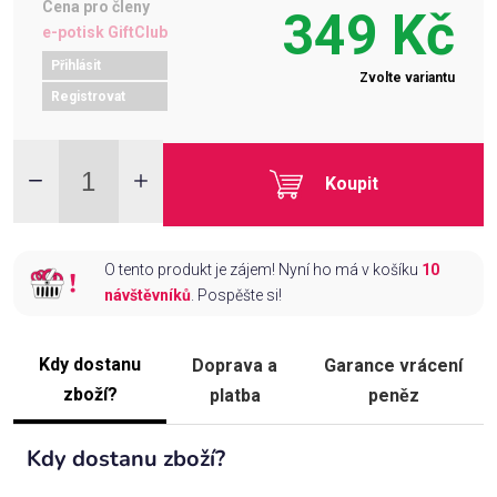
Cena pro členy
349 Kč
e-potisk GiftClub
Přihlásit
Zvolte variantu
Registrovat
Koupit
O tento produkt je zájem! Nyní ho má v košíku
10
návštěvníků
. Pospěšte si!
Kdy dostanu
Doprava a
Garance vrácení
zboží?
platba
peněz
Kdy dostanu zboží?