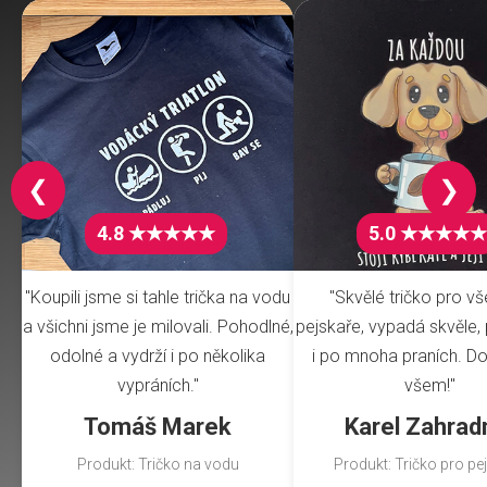
❮
❯
4.8 ★★★★★
5.0 ★★★★★
"Koupili jsme si tahle trička na vodu
"Skvělé tričko pro v
a všichni jsme je milovali. Pohodlné,
pejskaře, vypadá skvěle, 
odolné a vydrží i po několika
i po mnoha praních. Do
vypráních."
všem!"
Tomáš Marek
Karel Zahrad
Produkt: Tričko na vodu
Produkt: Tričko pro pe