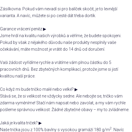
Zásilkovna: Pokud vám nevadí si pro balíček skočit, je to levnější
varianta. A navíc, můžete si po cestě dát třeba dortík.
Garance vrácení peněz
▶
Jsme hrdí na kvalitu našich výrobků a věříme, že budete spokojeni.
Pokud by však z nějakého důvodu naše produkty nesplnily vaše
očekávání, máte možnost je vrátit do 14 dnů od doručení.
Vaši žádost vyřídíme rychle a vrátíme vám plnou částku do 5
pracovních dnů. Bez zbytečných komplikací, protože jsme si jistí
kvalitou naší práce.
Co když mi bude tričko malé nebo velké?
▶
Stává se, že si velikost ne vždycky sedne. Ale nebojte se, tričko vám
zdarma vyměníme! Stačí nám napsat nebo zavolat, a my vám rychle
pošleme správnou velikost. Žádné zbytečné obavy – my to zvládneme.
Jaká je kvalita triček?
▶
2
Naše trička jsou z 100% bavlny s vysokou gramáží 180 g/m
. Navíc