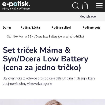
Přejít
Hledat
na
Nákupní
obsah
Registrace
košík
Den
otců
Domů
Rodina / Láska
Rodina a blízcí
Rodinné sety
Domů
Kategorie
Set triček Máma & Syn/Dcera Low Battery (cena za jedno tričko)
Set triček Máma &
Dárek
pro
Syn/Dcera Low Battery
(cena za jedno tričko)
Rodina
/
Láska
Stylová trička z kolekce pro rodiče a děti. Originální design, který
zaujme všechny věkové kategorie.
Povolání,
zájmy a
sport