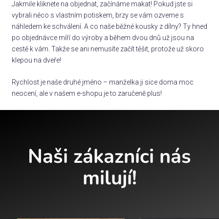
Jakmile kliknete na objednat, začínáme makat! Pokud jste si
vybrali něco s vlastním potiskem, brzy se vám ozveme s
náhledem ke schválení. A co naše běžné kousky z dílny? Ty hned
po objednávce míří do výroby a během dvou dnů už jsou na
cestě k vám. Takže se ani nemusíte začít těšit, protože už skoro
klepou na dveře!
Rychlost je naše druhé jméno – manželka ji sice doma moc
neocení, ale v našem e-shopu je to zaručeně plus!
Naši zákazníci nás
milují!