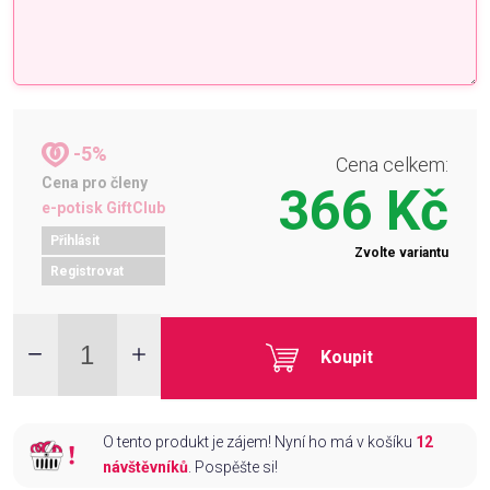
-5%
Cena celkem:
Cena pro členy
366 Kč
e-potisk GiftClub
Přihlásit
Zvolte variantu
Registrovat
Koupit
O tento produkt je zájem! Nyní ho má v košíku
12
návštěvníků
. Pospěšte si!