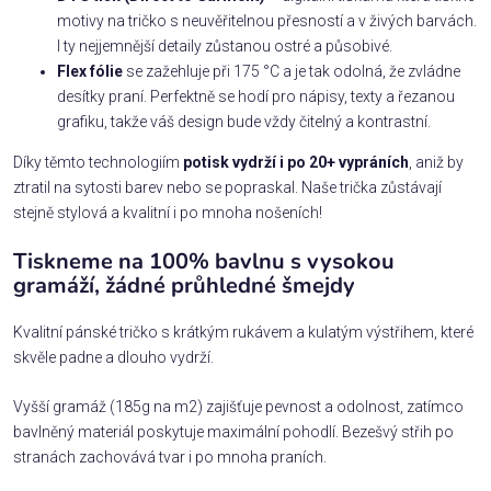
motivy na tričko s neuvěřitelnou přesností a v živých barvách.
I ty nejjemnější detaily zůstanou ostré a působivé.
Flex fólie
se zažehluje při 175 °C a je tak odolná, že zvládne
desítky praní. Perfektně se hodí pro nápisy, texty a řezanou
grafiku, takže váš design bude vždy čitelný a kontrastní.
Díky těmto technologiím
potisk vydrží i po 20+ vypráních
, aniž by
ztratil na sytosti barev nebo se popraskal. Naše trička zůstávají
stejně stylová a kvalitní i po mnoha nošeních!
Tiskneme na 100% bavlnu s vysokou
gramáží, žádné průhledné šmejdy
Kvalitní pánské tričko s krátkým rukávem a kulatým výstřihem, které
skvěle padne a dlouho vydrží.
Vyšší gramáž (185g na m2) zajišťuje pevnost a odolnost, zatímco
bavlněný materiál poskytuje maximální pohodlí. Bezešvý střih po
stranách zachovává tvar i po mnoha praních.