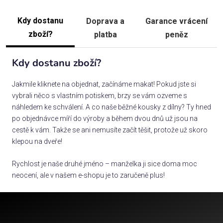
Kdy dostanu
Doprava a
Garance vrácení
zboží?
platba
peněz
Kdy dostanu zboží?
Jakmile kliknete na objednat, začínáme makat! Pokud jste si
vybrali něco s vlastním potiskem, brzy se vám ozveme s
náhledem ke schválení. A co naše běžné kousky z dílny? Ty hned
po objednávce míří do výroby a během dvou dnů už jsou na
cestě k vám. Takže se ani nemusíte začít těšit, protože už skoro
klepou na dveře!
Rychlost je naše druhé jméno – manželka ji sice doma moc
neocení, ale v našem e-shopu je to zaručeně plus!