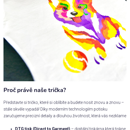
Proč právě naše trička?
Představte si tričko, které si oblíbíte a budete nosit znovu a znovu –
stále skvěle vypadá! Díky moderním technologiím potisku
zaručujeme precizní detaily a dlouhou životnost, která vás nezklame
DTG tisk (Direct to Garment)
– digitální tiskárna která tiskne