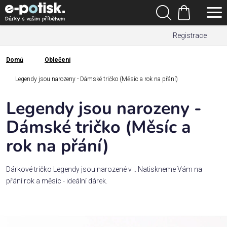
Přejít
Hledat
na
Nákupní
obsah
Registrace
košík
Den
otců
Domů
Oblečení
Domů
Kategorie
Legendy jsou narozeny - Dámské tričko (Měsíc a rok na přání)
Legendy jsou narozeny -
Dárek
pro
Dámské tričko (Měsíc a
rok na přání)
Rodina
/
Láska
Dárkové tričko Legendy jsou narozené v .. Natiskneme Vám na
přání rok a měsíc - ideální dárek.
Povolání,
zájmy a
sport