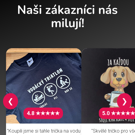
Naši zákazníci nás
milují!
❮
❯
4.8 ★★★★★
5.0 ★★★★★
"Koupili jsme si tahle trička na vodu
"Skvělé tričko pro v