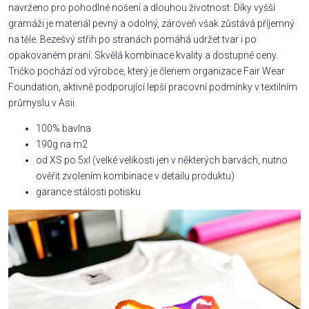
navrženo pro pohodlné nošení a dlouhou životnost. Díky vyšší
gramáži je materiál pevný a odolný, zároveň však zůstává příjemný
na těle. Bezešvý střih po stranách pomáhá udržet tvar i po
opakovaném praní. Skvělá kombinace kvality a dostupné ceny.
Tričko pochází od výrobce, který je členem organizace Fair Wear
Foundation, aktivně podporující lepší pracovní podmínky v textilním
průmyslu v Asii.
100% bavlna
190g na m2
od XS po 5xl (velké velikosti jen v některých barvách, nutno
ověřit zvolením kombinace v detailu produktu)
garance stálosti potisku