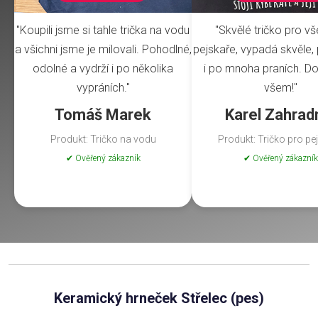
"Koupili jsme si tahle trička na vodu
"Skvělé tričko pro v
a všichni jsme je milovali. Pohodlné,
pejskaře, vypadá skvěle, 
odolné a vydrží i po několika
i po mnoha praních. Do
vypráních."
všem!"
Tomáš Marek
Karel Zahrad
Produkt: Tričko na vodu
Produkt: Tričko pro pe
✔ Ověřený zákazník
✔ Ověřený zákazník
Keramický hrneček Střelec (pes)