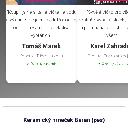
"Koupili jsme si tahle trička na vodu
"Skvělé tričko pro v
a všichni jsme je milovali. Pohodlné,
pejskaře, vypadá skvěle, 
odolné a vydrží i po několika
i po mnoha praních. Do
vypráních."
všem!"
Tomáš Marek
Karel Zahrad
Produkt: Tričko na vodu
Produkt: Tričko pro pe
✔ Ověřený zákazník
✔ Ověřený zákazník
Keramický hrneček Beran (pes)