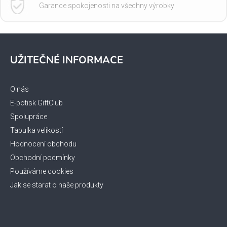
Garance spokojenosti na všechny výrobky
Z
á
UŽITEČNÉ INFORMACE
p
a
t
O nás
í
E-potisk GiftClub
Spolupráce
Tabulka velikostí
Hodnocení obchodu
Obchodní podmínky
Používáme cookies
Jak se starat o naše produkty