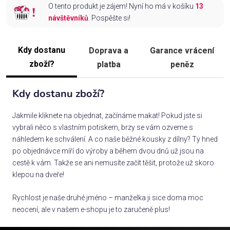
O tento produkt je zájem! Nyní ho má v košíku
13
návštěvníků
. Pospěšte si!
Kdy dostanu
Doprava a
Garance vrácení
zboží?
platba
peněz
Kdy dostanu zboží?
Jakmile kliknete na objednat, začínáme makat! Pokud jste si
vybrali něco s vlastním potiskem, brzy se vám ozveme s
náhledem ke schválení. A co naše běžné kousky z dílny? Ty hned
po objednávce míří do výroby a během dvou dnů už jsou na
cestě k vám. Takže se ani nemusíte začít těšit, protože už skoro
klepou na dveře!
Rychlost je naše druhé jméno – manželka ji sice doma moc
neocení, ale v našem e-shopu je to zaručeně plus!