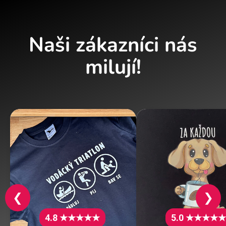
Naši zákazníci nás
milují!
❮
❯
4.8 ★★★★★
5.0 ★★★★★