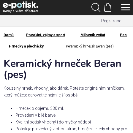
Přejít
Hledat
na
Nákupní
obsah
Registrace
košík
Den
otců
Domů
Povolání, zájmy a sport
Milovník zvířat
Pes
Domů
Kategorie
Hrnečky a plecháčky
Keramický hrneček Beran (pes)
Keramický hrneček Beran
Dárek
pro
(pes)
Rodina
Kouzelný hrnek, vhodný jako dárek. Potěšte originálním hrníčkem,
/
který můžete darovat té nejmilejší osobě.
Láska
Hrneček o objemu 330 ml.
Provedení v bílé barvě.
Povolání,
Kvalitní potisk vhodný i do myčky nádobí
zájmy a
sport
Potisk je provedený z obou stran, hrneček je tedy vhodný pro