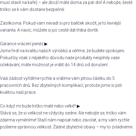
musí stavit na kafe) – ale zboží máte doma za pár dní! A nebojte, šesté
tričko se k vám dostane bezpečně.
Zásilkovna: Pokud vám nevadí si pro balíček skočit, je to levnější
varianta. A navíc, můžete si po cestě dát třeba dortík.
Garance vrácení peněz
▶
Jsme hrdí na kvalitu našich výrobků a věříme, že budete spokojeni.
Pokud by však z nějakého důvodu naše produkty nesplnily vaše
očekávání, máte možnost je vrátit do 14 dnů od doručení.
Vaši žádost vyřídíme rychle a vrátíme vám plnou částku do 5
pracovních dnů. Bez zbytečných komplikací, protože jsme si jistí
kvalitou naší práce.
Co když mi bude tričko malé nebo velké?
▶
Stává se, že si velikost ne vždycky sedne. Ale nebojte se, tričko vám
zdarma vyměníme! Stačí nám napsat nebo zavolat, a my vám rychle
pošleme správnou velikost. Žádné zbytečné obavy – my to zvládneme.