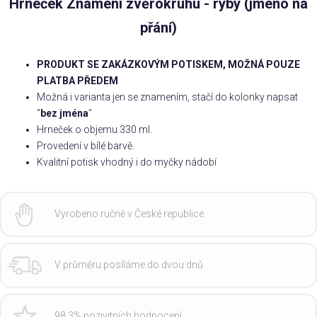
Hrneček Znamení zvěrokruhu - ryby (jméno na
přání)
PRODUKT SE ZAKÁZKOVÝM POTISKEM, MOŽNÁ POUZE
PLATBA PŘEDEM
Možná i varianta jen se znamením, stačí do kolonky napsat
"
bez jména
"
Hrneček o objemu 330 ml.
Provedení v bílé barvě.
Kvalitní potisk vhodný i do myčky nádobí
Vyrobeno ručně v České republice
V průměru posíláme do dvou dnů
98,3% pozivitních hodnocení