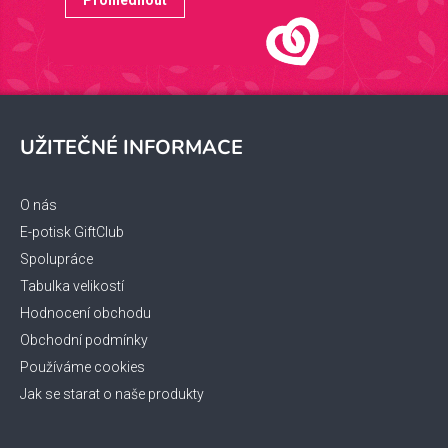
Prohlédnout
Z
á
UŽITEČNÉ INFORMACE
p
a
t
O nás
í
E-potisk GiftClub
Spolupráce
Tabulka velikostí
Hodnocení obchodu
Obchodní podmínky
Používáme cookies
Jak se starat o naše produkty