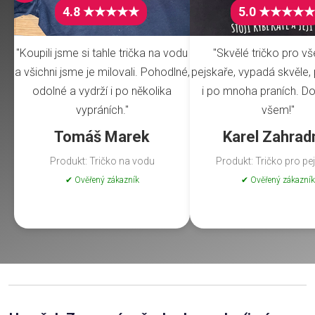
4.8 ★★★★★
5.0 ★★★★★
"Koupili jsme si tahle trička na vodu
"Skvělé tričko pro v
a všichni jsme je milovali. Pohodlné,
pejskaře, vypadá skvěle, 
odolné a vydrží i po několika
i po mnoha praních. Do
vypráních."
všem!"
Tomáš Marek
Karel Zahrad
Produkt: Tričko na vodu
Produkt: Tričko pro pe
✔ Ověřený zákazník
✔ Ověřený zákazník