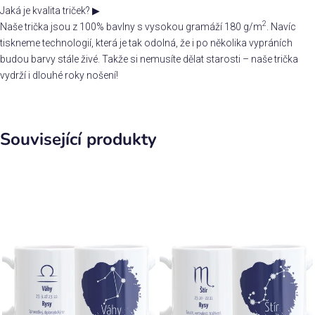
Jaká je kvalita triček?
▶
2
Naše trička jsou z 100% bavlny s vysokou gramáží 180 g/m
. Navíc
tiskneme technologií, která je tak odolná, že i po několika vypráních
budou barvy stále živé. Takže si nemusíte dělat starosti – naše trička
vydrží i dlouhé roky nošení!
Související produkty