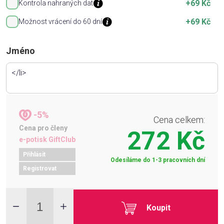
+69 Kč
Kontrola nahraných dat
+69 Kč
Možnost vrácení do 60 dní
Jméno
-5%
Cena celkem:
Cena pro členy
272 Kč
e-potisk GiftClub
Přihlásit
Odesíláme do 1-3 pracovních dní
Registrovat
Koupit