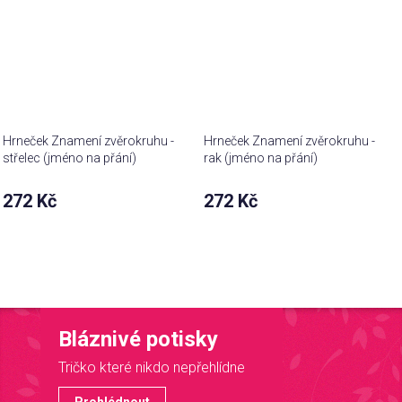
Hrneček Znamení zvěrokruhu -
Hrneček Znamení zvěrokruhu -
střelec (jméno na přání)
rak (jméno na přání)
272 Kč
272 Kč
Bláznivé potisky
Tričko které nikdo nepřehlídne