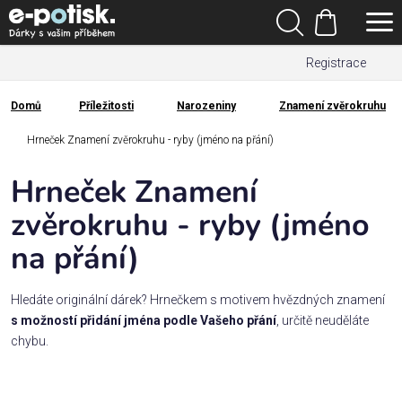
Přejít
Hledat
na
Nákupní
obsah
Registrace
košík
Den
otců
Domů
Příležitosti
Narozeniny
Znamení zvěrokruhu
Domů
Kategorie
Hrneček Znamení zvěrokruhu - ryby (jméno na přání)
Hrneček Znamení
Dárek
pro
zvěrokruhu - ryby (jméno
na přání)
Rodina
/
Láska
Hledáte originální dárek? Hrnečkem s motivem hvězdných znamení
s možností přidání jména podle Vašeho přání
, určitě neuděláte
chybu.
Povolání,
zájmy a
sport