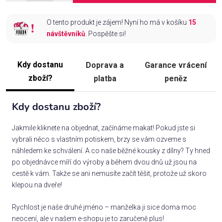
O tento produkt je zájem! Nyní ho má v košíku
15
návštěvníků
. Pospěšte si!
Kdy dostanu
Doprava a
Garance vrácení
zboží?
platba
peněz
Kdy dostanu zboží?
Jakmile kliknete na objednat, začínáme makat! Pokud jste si
vybrali něco s vlastním potiskem, brzy se vám ozveme s
náhledem ke schválení. A co naše běžné kousky z dílny? Ty hned
po objednávce míří do výroby a během dvou dnů už jsou na
cestě k vám. Takže se ani nemusíte začít těšit, protože už skoro
klepou na dveře!
Rychlost je naše druhé jméno – manželka ji sice doma moc
neocení, ale v našem e-shopu je to zaručeně plus!