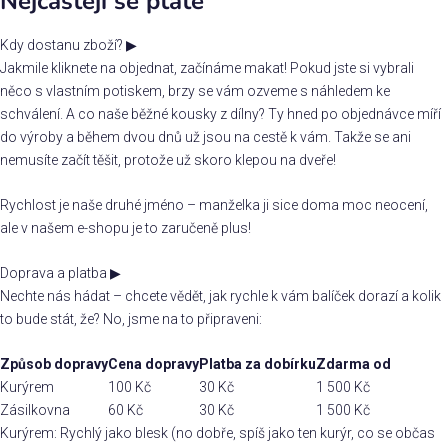
Nejčastěji se ptáte
Kdy dostanu zboží?
▶
Jakmile kliknete na objednat, začínáme makat! Pokud jste si vybrali
něco s vlastním potiskem, brzy se vám ozveme s náhledem ke
schválení. A co naše běžné kousky z dílny? Ty hned po objednávce míří
do výroby a během dvou dnů už jsou na cestě k vám. Takže se ani
nemusíte začít těšit, protože už skoro klepou na dveře!
Rychlost je naše druhé jméno – manželka ji sice doma moc neocení,
ale v našem e-shopu je to zaručeně plus!
Doprava a platba
▶
Nechte nás hádat – chcete vědět, jak rychle k vám balíček dorazí a kolik
to bude stát, že? No, jsme na to připraveni:
Způsob dopravy
Cena dopravy
Platba za dobírku
Zdarma od
Kurýrem
100 Kč
30 Kč
1 500 Kč
Zásilkovna
60 Kč
30 Kč
1 500 Kč
Kurýrem: Rychlý jako blesk (no dobře, spíš jako ten kurýr, co se občas