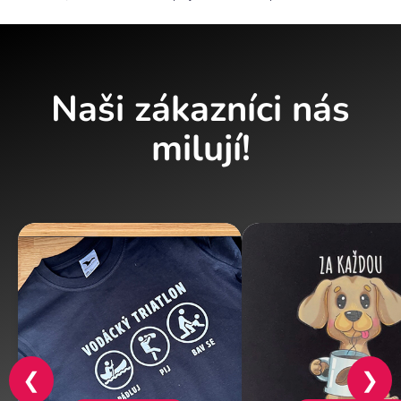
Naši zákazníci nás
milují!
❮
❯