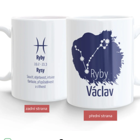
Příležitosti
Domácnost
Kolekce
Oblečení
Přihlášení