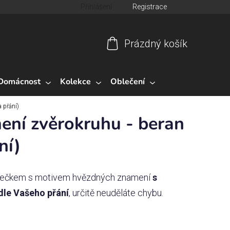
Přihlášení
Registrace
Prázdný košík
Nákupní
košík
Domácnost
Kolekce
Oblečení
 přání)
ní zvěrokruhu - beran
ní)
Hrnečkem s motivem hvězdných znamení
s
dle Vašeho přání
, určitě neuděláte chybu.