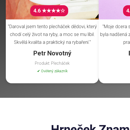
4.6 ★★★★☆
4
"Daroval jsem tento plecháček dědovi, který
"Moje dcera s
chodí celý život na ryby, a moc se mu líbil.
byla nadšená z 
Skvělá kvalita a praktický na rybaření."
pra
Petr Novotný
Produkt: Plecháček
✔ Ověřený zákazník
Hrneček Zname