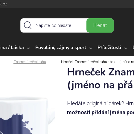
k.cz
Hledat
ina / Láska
Povolání, zájmy a sport
Příležitosti
Znamení zvěrokruhu
Hrneček Znamení zvěrokruhu - beran (jméno na
Hrneček Zname
(jméno na přá
Hledáte originální dárek? 
možností přidání jména po