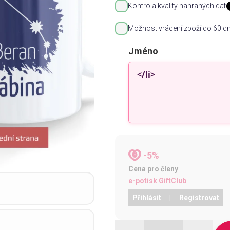
Kontrola kvality nahraných dat
Možnost vrácení zboží do 60 dn
Jméno
-5%
Cena pro členy
e-potisk GiftClub
Přihlásit
|
Registrovat