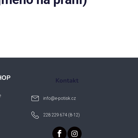
HOP
Kontakt
e
info
@
e-potisk.cz
228 229 674 (8-12)