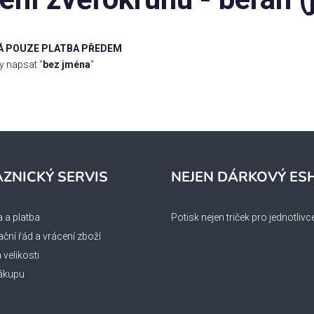
Á POUZE PLATBA PŘEDEM
y napsat "
bez jména
"
ZNICKÝ SERVIS
NEJEN DÁRKOVÝ ES
 a platba
Potisk nejen triček pro jednotlivc
ční řád a vrácení zboží
velikosti
ákupu