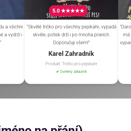
5.0 ★★★★★
du a všichni
"Skvělé tričko pro všechny pejskaře, vypadá
"Daro
é a vydrží i
skvěle, potisk drží i po mnoha praních.
má 
"
Doporučuji všem!"
vypad
Karel Zahradník
Produkt: Tričko pro pejskaře
✔ Ověřený zákazník
jméno na přání)