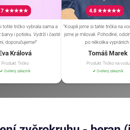
.7 ★★★★★
4.8 ★★★★★
i tohle tričko vybrala sama a
"Koupili jsme si tahle trička na vo
barvy i potisku. Vydrží i časté
jsme je milovali. Pohodlné, odoln
ní, doporučujeme!"
po několika vypráních.
Eva Králová
Tomáš Marek
Produkt: Tričko
Produkt: Tričko na vodu
✔ Ověřený zákazník
✔ Ověřený zákazník
ní zvěrokruhu - beran (