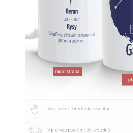
Vyrobeno ručně v České republice
V průměru posíláme do dvou dnů