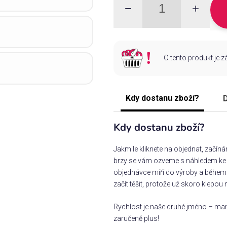
O tento produkt je 
Kdy dostanu zboží?
D
Kdy dostanu zboží?
Jakmile kliknete na objednat, začín
brzy se vám ozveme s náhledem ke s
objednávce míří do výroby a během 
začít těšit, protože už skoro klepou 
Rychlost je naše druhé jméno – man
zaručeně plus!